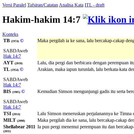
Versi Paralel
Tafsiran/Catatan
Analisa Kata
ITL - draft
Hakim-hakim 14:7
Konteks
TB
©
Maka pergilah ia ke sana, lalu bercakap-cakap de
(1974)
SABDAweb
Hak 14:7
AYT
Lalu, dia pergi dan berbicara dengan perempuan i
(2018)
TL
©
Arakian, maka iapun turunlah, lalu berkata-kata 
(1954)
SABDAweb
Hak 14:7
BIS
©
Kemudian Simson mengunjungi gadis itu serta ber
(1985)
SABDAweb
Hak 14:7
TSI
Lalu Simson meneruskan perjalanannya ke Timna da
(2014)
MILT
Maka pergilah dia ke sana, lalu bercakap-cakap d
(2008)
Shellabear 2011
Ia pun pergi menemui perempuan itu dan bercakap-
(2011)