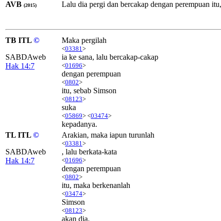
AVB
Lalu dia pergi dan bercakap dengan perempuan itu
(2015)
TB ITL
©
Maka pergilah
<
03381
>
SABDAweb
ia ke sana, lalu bercakap-cakap
Hak 14:7
<
01696
>
dengan perempuan
<
0802
>
itu, sebab Simson
<
08123
>
suka
<
05869
> <
03474
>
kepadanya.
TL ITL
©
Arakian, maka iapun turunlah
<
03381
>
SABDAweb
, lalu berkata-kata
Hak 14:7
<
01696
>
dengan perempuan
<
0802
>
itu, maka berkenanlah
<
03474
>
Simson
<
08123
>
akan dia.