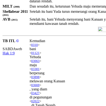
dataran rendah.
MILT
Dan sesudah itu, keturunan Yehuda maju memeran
(2008)
Shellabear 2011
Setelah itu bani Yuda turun memerangi orang Kana
(2011)
AVB
Setelah itu, bani Yehuda menyerang bani Kanaan 
(2015)
mendiami kawasan tanah rendah.
TB ITL
©
Kemudian
<
0310
>
SABDAweb
bani
Hak 1:9
<
01121
>
Yehuda
<
03063
>
maju
<
03381
>
berperang
<
03898
>
melawan orang Kanaan
<
03669
>
, yang diam
<
03427
>
di pegunungan
<
02022
>
, di Tanah Negeb