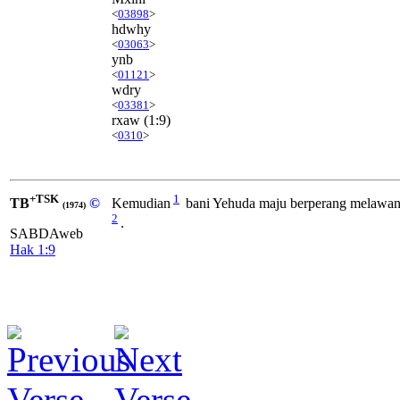
<
03898
>
hdwhy
<
03063
>
ynb
<
01121
>
wdry
<
03381
>
rxaw
(1:9)
<
0310
>
+TSK
1
TB
©
Kemudian
bani Yehuda maju berperang melawan 
(1974)
2
.
SABDAweb
Hak 1:9