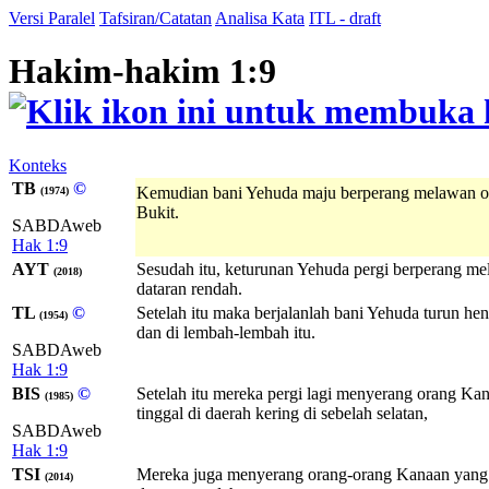
Versi Paralel
Tafsiran/Catatan
Analisa Kata
ITL - draft
Hakim-hakim 1:9
Konteks
TB
©
Kemudian bani Yehuda maju berperang melawan o
(1974)
Bukit.
SABDAweb
Hak 1:9
AYT
Sesudah itu, keturunan Yehuda pergi berperang me
(2018)
dataran rendah.
TL
©
Setelah itu maka berjalanlah bani Yehuda turun h
(1954)
dan di lembah-lembah itu.
SABDAweb
Hak 1:9
BIS
©
Setelah itu mereka pergi lagi menyerang orang Kan
(1985)
tinggal di daerah kering di sebelah selatan,
SABDAweb
Hak 1:9
TSI
Mereka juga menyerang orang-orang Kanaan yang tin
(2014)