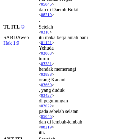
<
05045
>
dan di Daerah Bukit
<
08219
>
.
TL ITL
©
Setelah
<
0310
>
SABDAweb
itu maka berjalanlah bani
Hak 1:9
<
01121
>
Yehuda
<
03063
>
turun
<
03381
>
hendak memerangi
<
03898
>
orang Kanani
<
03669
>
, yang duduk
<
03427
>
di pegunungan
<
02022
>
pada sebelah selatan
<
05045
>
dan di lembah-lembah
<
08219
>
itu.