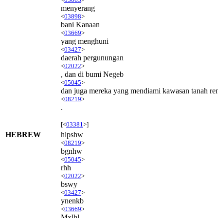
menyerang
<
03898
>
bani Kanaan
<
03669
>
yang menghuni
<
03427
>
daerah pergunungan
<
02022
>
, dan di bumi Negeb
<
05045
>
dan juga mereka yang mendiami kawasan tanah re
<
08219
>
.
[<
03381
>]
HEBREW
hlpshw
<
08219
>
bgnhw
<
05045
>
rhh
<
02022
>
bswy
<
03427
>
ynenkb
<
03669
>
Mxlhl