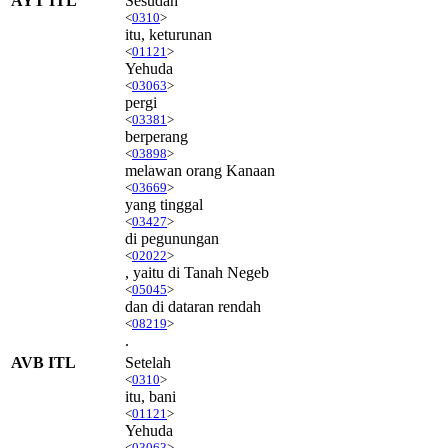
AYT ITL
Sesudah
<
0310
>
itu, keturunan
<
01121
>
Yehuda
<
03063
>
pergi
<
03381
>
berperang
<
03898
>
melawan orang Kanaan
<
03669
>
yang tinggal
<
03427
>
di pegunungan
<
02022
>
, yaitu di Tanah Negeb
<
05045
>
dan di dataran rendah
<
08219
>
.
AVB ITL
Setelah
<
0310
>
itu, bani
<
01121
>
Yehuda
<
03063
>