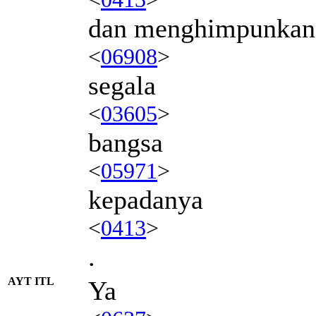
dan menghimpunkan
<
06908
>
segala
<
03605
>
bangsa
<
05971
>
kepadanya
<
0413
>
.
AYT ITL
Ya