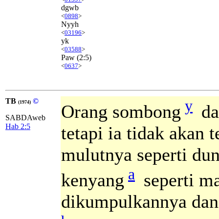
dgwb
<
0898
>
Nyyh
<
03196
>
yk
<
03588
>
Paw
(2:5)
<
0637
>
TB
©
y
(1974)
Orang sombong
da
SABDAweb
Hab 2:5
tetapi ia tidak akan
mulutnya seperti dun
a
kenyang
seperti ma
dikumpulkannya dan