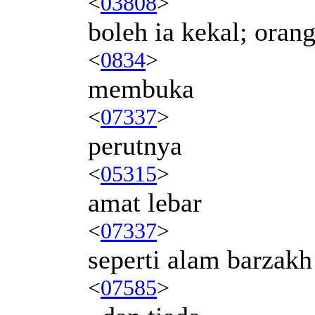
<
03808
>
boleh ia kekal; oran
<
0834
>
membuka
<
07337
>
perutnya
<
05315
>
amat lebar
<
07337
>
seperti alam barzakh
<
07585
>