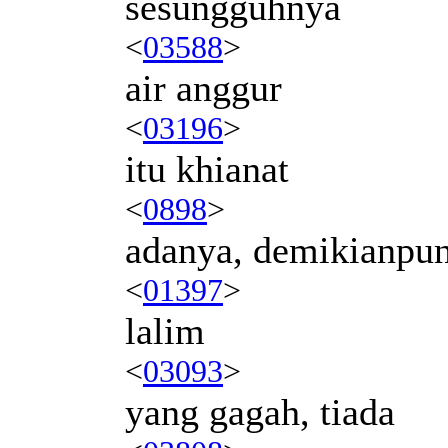
sesungguhnya
<
03588
>
air anggur
<
03196
>
itu khianat
<
0898
>
adanya, demikianpun
<
01397
>
lalim
<
03093
>
yang gagah, tiada