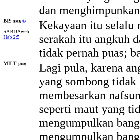
dan menghimpunkan 
BIS
©
Kekayaan itu selalu
(1985)
SABDAweb
serakah itu angkuh d
Hab 2:5
tidak pernah puas; b
MILT
Lagi pula, karena an
(2008)
yang sombong tidak a
membesarkan nafsuny
seperti maut yang ti
mengumpulkan bangs
mengumpulkan bangs