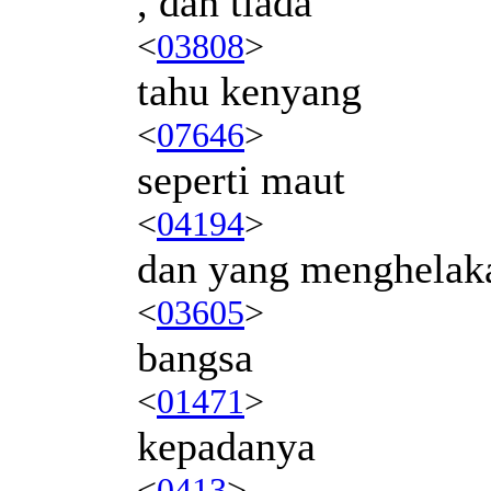
, dan tiada
<
03808
>
tahu kenyang
<
07646
>
seperti maut
<
04194
>
dan yang menghelaka
<
03605
>
bangsa
<
01471
>
kepadanya
<
0413
>