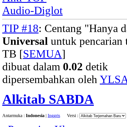
Audio-Diglot
TIP #18
: Centang "Hanya 
Universal
untuk pencarian t
TB [
SEMUA
]
dibuat dalam
0.02
detik
dipersembahkan oleh
YLS
Alkitab SABDA
Antarmuka :
Indonesia
|
Inggris
Versi :