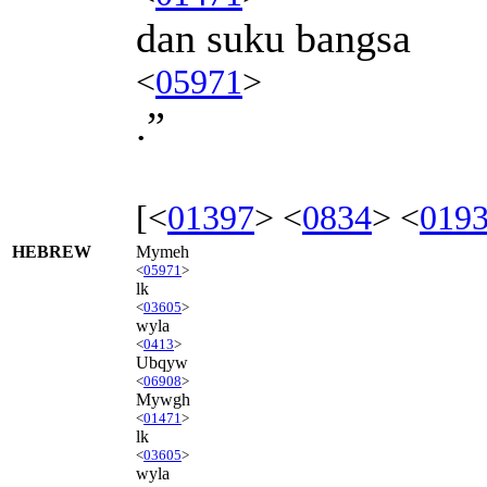
dan suku bangsa
<
05971
>
.”
[<
01397
> <
0834
> <
019
HEBREW
Mymeh
<
05971
>
lk
<
03605
>
wyla
<
0413
>
Ubqyw
<
06908
>
Mywgh
<
01471
>
lk
<
03605
>
wyla