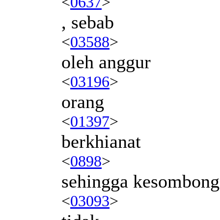
<
0637
>
, sebab
<
03588
>
oleh anggur
<
03196
>
orang
<
01397
>
berkhianat
<
0898
>
sehingga kesombong
<
03093
>