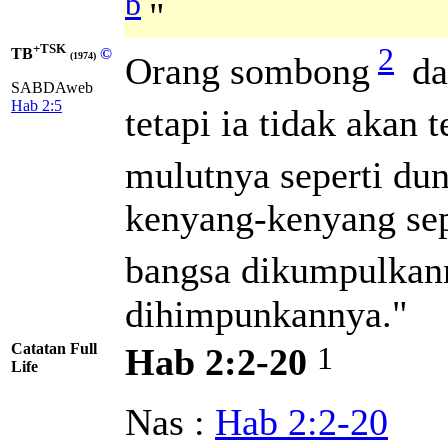
b
"
+TSK
2
TB
©
Orang sombong
da
(1974)
SABDAweb
Hab 2:5
tetapi ia tidak akan 
mulutnya seperti dun
kenyang-kenyang sep
bangsa dikumpulkan
dihimpunkannya."
Catatan Full
1
Hab 2:2-20
Life
Nas :
Hab 2:2-20