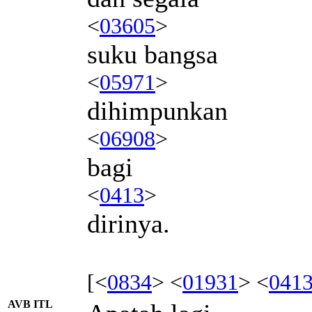
<
03605
>
suku bangsa
<
05971
>
dihimpunkan
<
06908
>
bagi
<
0413
>
dirinya.
[<
0834
> <
01931
> <
041
AVB ITL