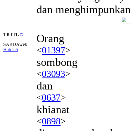
dan menghimpunkan 
TB ITL
©
Orang
SABDAweb
<
01397
>
Hab 2:5
sombong
<
03093
>
dan
<
0637
>
khianat
<
0898
>