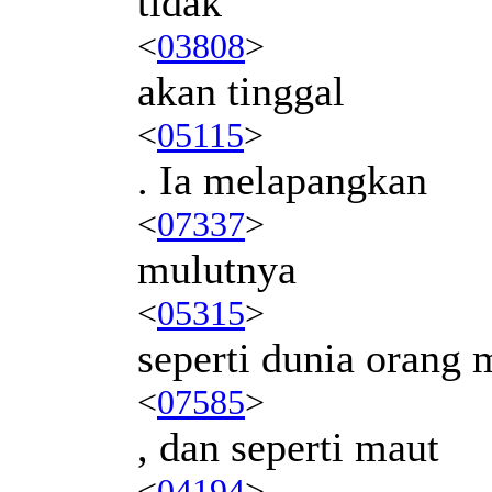
tidak
<
03808
>
akan tinggal
<
05115
>
. Ia melapangkan
<
07337
>
mulutnya
<
05315
>
seperti dunia orang 
<
07585
>
, dan seperti maut
<
04194
>