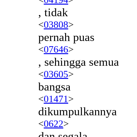
, tidak
<
03808
>
pernah puas
<
07646
>
, sehingga semua
<
03605
>
bangsa
<
01471
>
dikumpulkannya
<
0622
>
dan segala