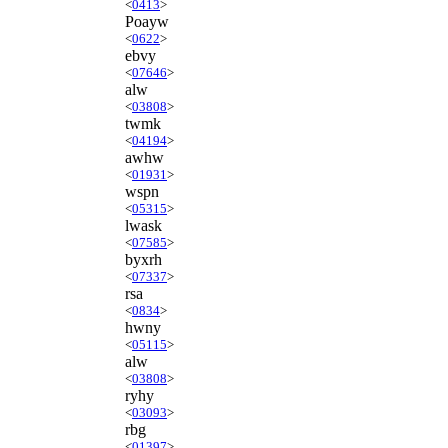
<
0413
>
Poayw
<
0622
>
ebvy
<
07646
>
alw
<
03808
>
twmk
<
04194
>
awhw
<
01931
>
wspn
<
05315
>
lwask
<
07585
>
byxrh
<
07337
>
rsa
<
0834
>
hwny
<
05115
>
alw
<
03808
>
ryhy
<
03093
>
rbg
<
01397
>