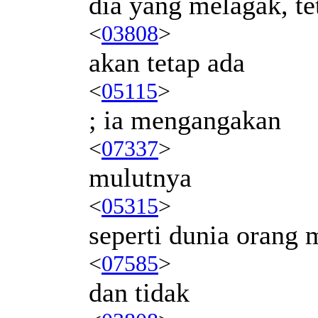
dia yang melagak, tet
<
03808
>
akan tetap ada
<
05115
>
; ia mengangakan
<
07337
>
mulutnya
<
05315
>
seperti dunia orang 
<
07585
>
dan tidak