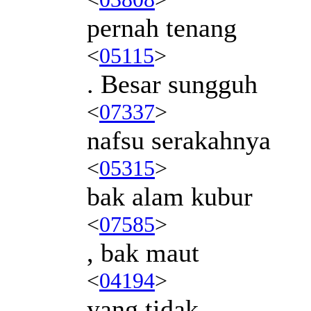
pernah tenang
<
05115
>
. Besar sungguh
<
07337
>
nafsu serakahnya
<
05315
>
bak alam kubur
<
07585
>
, bak maut
<
04194
>
yang tidak