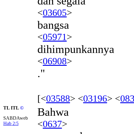
dan segala
<
03605
>
bangsa
<
05971
>
dihimpunkannya
<
06908
>
."
[<
03588
> <
03196
> <
08
TL ITL
©
Bahwa
SABDAweb
<
0637
>
Hab 2:5