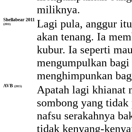
miliknya.
Shellabear 2011
Lagi pula, anggur it
(2011)
akan tenang. Ia mem
kubur. Ia seperti mau
mengumpulkan bagi d
menghimpunkan bagi 
AVB
Apatah lagi khianat 
(2015)
sombong yang tidak 
nafsu serakahnya ba
tidak kenyang-keny