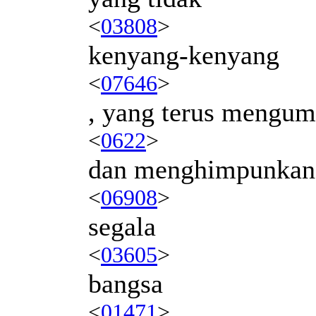
<
03808
>
kenyang-kenyang
<
07646
>
, yang terus mengu
<
0622
>
dan menghimpunkan
<
06908
>
segala
<
03605
>
bangsa
<
01471
>