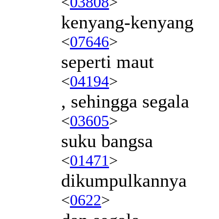
<
03808
>
kenyang-kenyang
<
07646
>
seperti maut
<
04194
>
, sehingga segala
<
03605
>
suku bangsa
<
01471
>
dikumpulkannya
<
0622
>