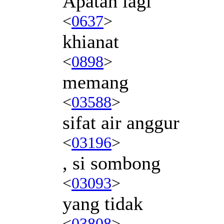
Apatah lagi
<
0637
>
khianat
<
0898
>
memang
<
03588
>
sifat air anggur
<
03196
>
, si sombong
<
03093
>
yang tidak
<
03808
>