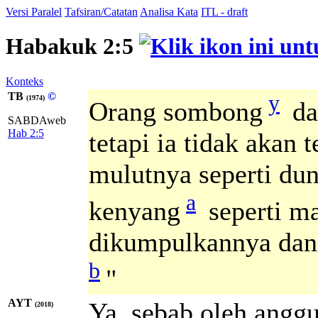
Versi Paralel
Tafsiran/Catatan
Analisa Kata
ITL - draft
Habakuk 2:5
Konteks
TB
©
y
(1974)
Orang sombong
da
SABDAweb
Hab 2:5
tetapi ia tidak akan
mulutnya seperti dun
a
kenyang
seperti ma
dikumpulkannya dan
b
"
AYT
Ya, sebab oleh anggu
(2018)