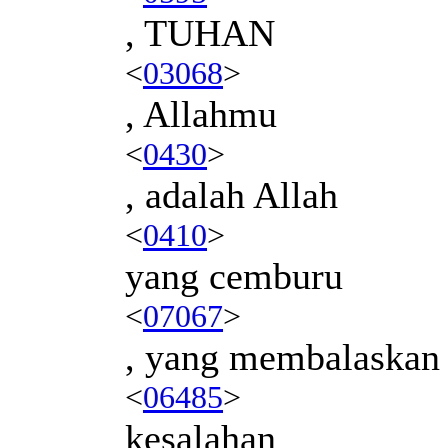
, TUHAN
<
03068
>
, Allahmu
<
0430
>
, adalah Allah
<
0410
>
yang cemburu
<
07067
>
, yang membalaskan
<
06485
>
kesalahan