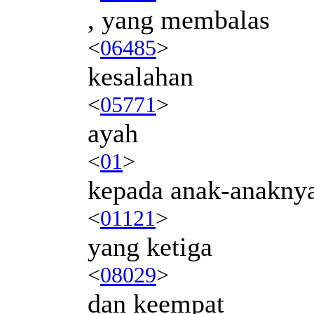
, yang membalas
<
06485
>
kesalahan
<
05771
>
ayah
<
01
>
kepada anak-anaknya
<
01121
>
yang ketiga
<
08029
>
dan keempat