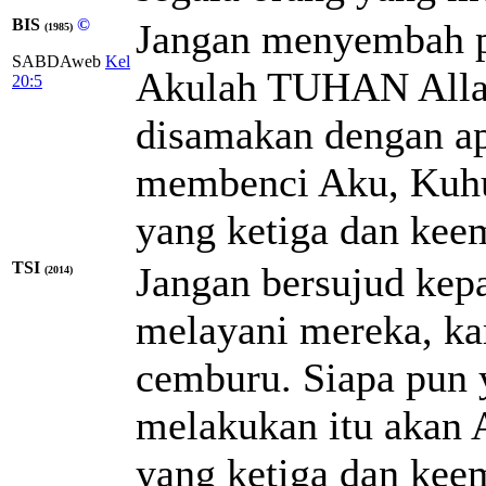
BIS
©
Jangan menyembah p
(1985)
SABDAweb
Kel
Akulah TUHAN Alla
20:5
disamakan dengan ap
membenci Aku, Kuhu
yang ketiga dan kee
TSI
Jangan bersujud kep
(2014)
melayani mereka, k
cemburu. Siapa pun
melakukan itu akan
yang ketiga dan kee