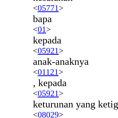
<
05771
>
bapa
<
01
>
kepada
<
05921
>
anak-anaknya
<
01121
>
, kepada
<
05921
>
keturunan yang keti
<
08029
>