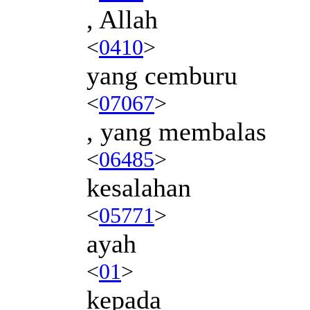
, Allah
<
0410
>
yang cemburu
<
07067
>
, yang membalas
<
06485
>
kesalahan
<
05771
>
ayah
<
01
>
kepada