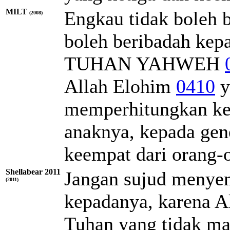
MILT
Engkau tidak boleh b
(2008)
boleh beribadah kep
TUHAN
YAHWEH
Allah
Elohim
0410
y
memperhitungkan ke
anaknya, kepada gen
keempat dari orang
Shellabear 2011
Jangan sujud menye
(2011)
kepadanya, karena 
Tuhan yang tidak m