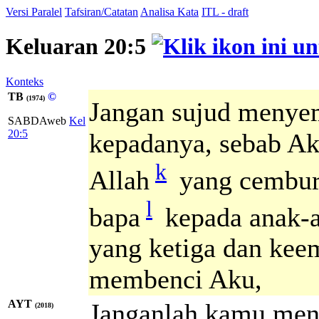
Versi Paralel
Tafsiran/Catatan
Analisa Kata
ITL - draft
Keluaran 20:5
Konteks
TB
©
(1974)
Jangan sujud meny
SABDAweb
Kel
20:5
kepadanya, sebab A
k
Allah
yang cembur
l
bapa
kepada anak-
yang ketiga dan kee
membenci Aku,
AYT
Janganlah kamu men
(2018)