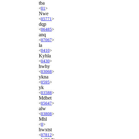
tba
<
01
>
Nwe
<
05771
>
dqp
<
06485
>
anq
<
07067
>
la
<
0410
>
Kyhla
<
0430
>
hwhy
<
03068
>
ykna
<
0595
>
yk
<
03588
>
Mdbet
<
05647
>
alw
<
03808
>
Mhl
<
0
>
hwxtst
<
07812
>