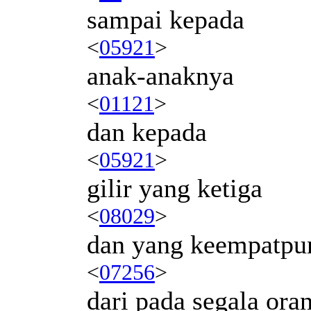
sampai kepada
<
05921
>
anak-anaknya
<
01121
>
dan kepada
<
05921
>
gilir yang ketiga
<
08029
>
dan yang keempatpu
<
07256
>
dari pada segala or