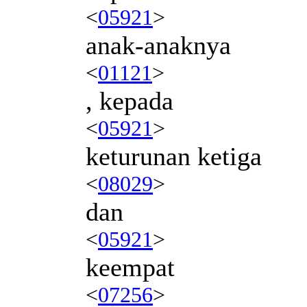
<
05921
>
anak-anaknya
<
01121
>
, kepada
<
05921
>
keturunan ketiga
<
08029
>
dan
<
05921
>
keempat
<
07256
>