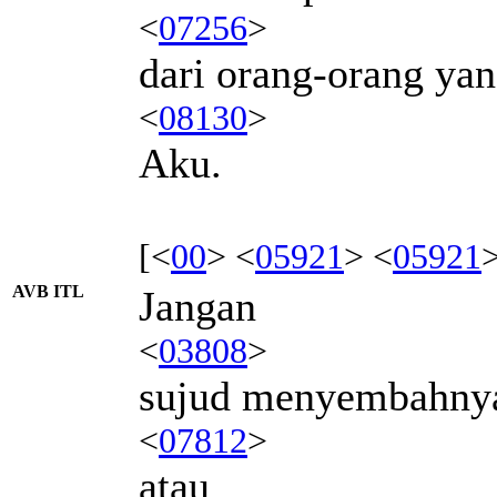
<
07256
>
dari orang-orang y
<
08130
>
Aku.
[<
00
> <
05921
> <
05921
AVB ITL
Jangan
<
03808
>
sujud menyembahny
<
07812
>
atau