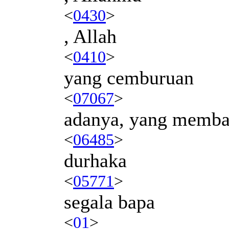
<
0430
>
, Allah
<
0410
>
yang cemburuan
<
07067
>
adanya, yang memba
<
06485
>
durhaka
<
05771
>
segala bapa
<
01
>