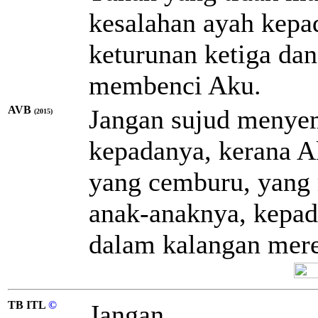
kesalahan ayah kepa
keturunan ketiga da
membenci Aku.
AVB
Jangan sujud menyem
(2015)
kepadanya, kerana 
yang cemburu, yang
anak-anaknya, kepad
dalam kalangan mer
TB ITL
©
Jangan