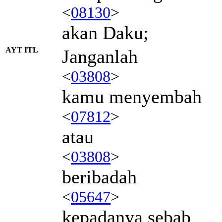
<
08130
>
akan Daku;
AYT ITL
Janganlah
<
03808
>
kamu menyembah
<
07812
>
atau
<
03808
>
beribadah
<
05647
>
kepadanya sebab