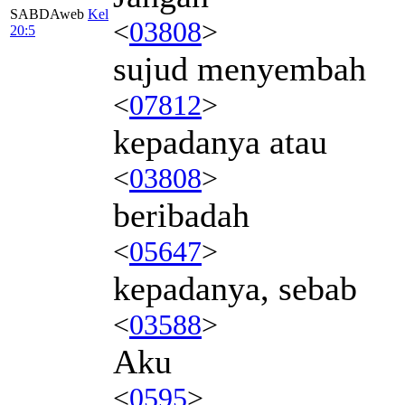
SABDAweb
Kel
<
03808
>
20:5
sujud menyembah
<
07812
>
kepadanya atau
<
03808
>
beribadah
<
05647
>
kepadanya, sebab
<
03588
>
Aku
<
0595
>