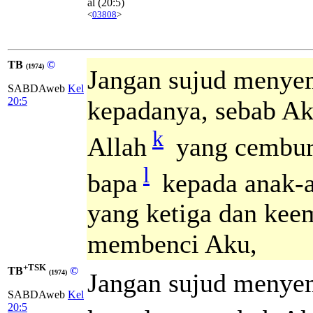
al
(20:5)
<
03808
>
TB
©
(1974)
Jangan sujud meny
SABDAweb
Kel
20:5
kepadanya, sebab A
k
Allah
yang cembur
l
bapa
kepada anak-
yang ketiga dan kee
membenci Aku,
+TSK
TB
©
Jangan sujud meny
(1974)
SABDAweb
Kel
20:5