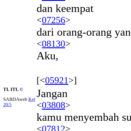
dan keempat
<
07256
>
dari orang-orang y
<
08130
>
Aku,
[<
05921
>]
TL ITL
©
Jangan
SABDAweb
Kel
<
03808
>
20:5
kamu menyembah su
<
07812
>