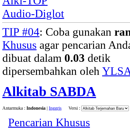
Alki-TOP
Audio-Diglot
TIP #04
: Coba gunakan
ra
Khusus
agar pencarian Anda 
dibuat dalam
0.03
detik
dipersembahkan oleh
YLS
Alkitab SABDA
Antarmuka :
Indonesia
|
Inggris
Versi :
Pencarian Khusus