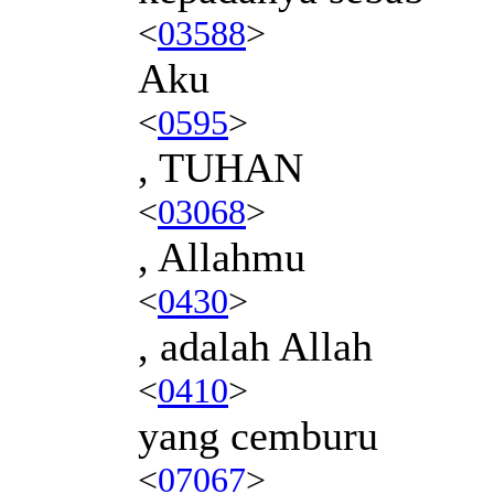
<
03588
>
Aku
<
0595
>
, TUHAN
<
03068
>
, Allahmu
<
0430
>
, adalah Allah
<
0410
>
yang cemburu
<
07067
>