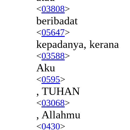
<
03808
>
beribadat
<
05647
>
kepadanya, kerana
<
03588
>
Aku
<
0595
>
, TUHAN
<
03068
>
, Allahmu
<
0430
>