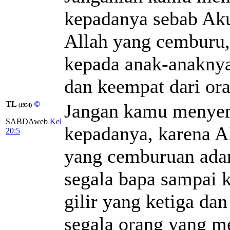
kepadanya sebab Ak
Allah yang cemburu,
kepada anak-anaknya
dan keempat dari or
TL
©
Jangan kamu menyemb
(1954)
SABDAweb
Kel
kepadanya, karena A
20:5
yang cemburuan ada
segala bapa sampai 
gilir yang ketiga da
segala orang yang 