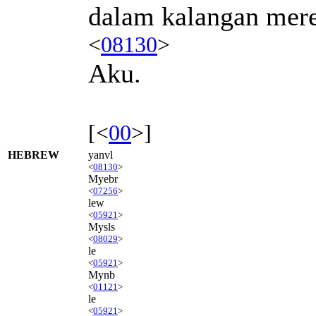
dalam kalangan mer
<
08130
>
Aku.
[<
00
>]
HEBREW
yanvl
<
08130
>
Myebr
<
07256
>
lew
<
05921
>
Mysls
<
08029
>
le
<
05921
>
Mynb
<
01121
>
le
<
05921
>