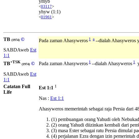
ymyb
<
03117
>
yhyw
(1:1)
<
01961
>
TB
©
1
a
Pada zaman Ahasyweros
--dialah Ahasyweros y
(1974)
SABDAweb
Est
1:1
+TSK
1
1
TB
©
Pada zaman Ahasyweros
--dialah Ahasyweros
y
(1974)
SABDAweb
Est
1:1
Catatan Full
1
Est 1:1
Life
Nas :
Est 1:1
Ahasyweros memerintah sebagai raja Persia dari 4
(1) pembuangan orang Yahudi oleh Nebukad
(2) orang Yahudi diizinkan kembali dari p
(3) masa Ester sebagai ratu Persia dimulai 
(4) perjalanan Ezra dengan izin pemerintah 