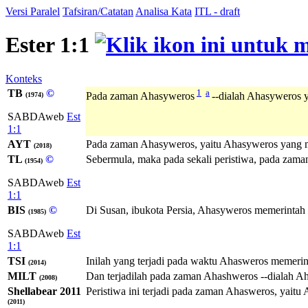
Versi Paralel
Tafsiran/Catatan
Analisa Kata
ITL - draft
Ester 1:1
Konteks
TB
©
1
a
Pada zaman Ahasyweros
--dialah Ahasyweros y
(1974)
SABDAweb
Est
1:1
AYT
Pada zaman Ahasyweros, yaitu Ahasyweros yang mem
(2018)
TL
©
Sebermula, maka pada sekali peristiwa, pada zaman
(1954)
SABDAweb
Est
1:1
BIS
©
Di Susan, ibukota Persia, Ahasyweros memerintah se
(1985)
SABDAweb
Est
1:1
TSI
Inilah yang terjadi pada waktu Ahasweros memerinta
(2014)
MILT
Dan terjadilah pada zaman Ahashweros --dialah Aha
(2008)
Shellabear 2011
Peristiwa ini terjadi pada zaman Ahasweros, yaitu 
(2011)