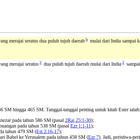
b
ang merajai seratus dua puluh tujuh daerah
mulai dari India sampai k
3
2
ang merajai seratus
dua puluh tujuh daerah mulai dari India
sampai 
86 SM hingga 465 SM. Tanggal-tanggal penting untuk kitab Ester ialah
nezar pada tahun 586 SM (pasal
2Raj 25:1-30
);
embuangan pada tahun 538 SM (pasal
Ezr 1:1-11
);
pada tahun 479 SM (
Est 2:16-17
);
dari Babel ke Yerusalem pada tahun 458 SM (
Ezr 7
). Jadi, peristiwa-pe