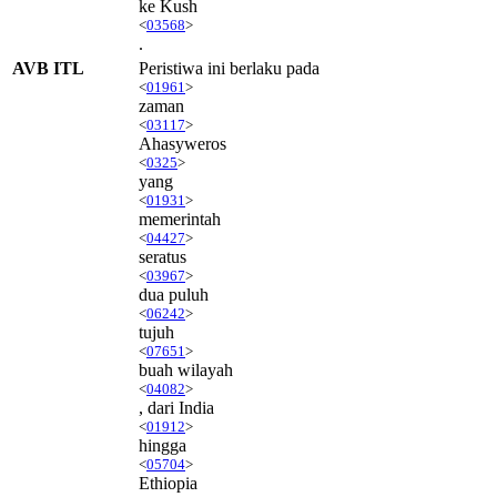
ke Kush
<
03568
>
.
AVB ITL
Peristiwa ini berlaku pada
<
01961
>
zaman
<
03117
>
Ahasyweros
<
0325
>
yang
<
01931
>
memerintah
<
04427
>
seratus
<
03967
>
dua puluh
<
06242
>
tujuh
<
07651
>
buah wilayah
<
04082
>
, dari India
<
01912
>
hingga
<
05704
>
Ethiopia