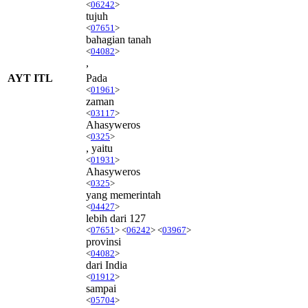
<
06242
>
tujuh
<
07651
>
bahagian tanah
<
04082
>
,
AYT ITL
Pada
<
01961
>
zaman
<
03117
>
Ahasyweros
<
0325
>
, yaitu
<
01931
>
Ahasyweros
<
0325
>
yang memerintah
<
04427
>
lebih dari 127
<
07651
> <
06242
> <
03967
>
provinsi
<
04082
>
dari India
<
01912
>
sampai
<
05704
>