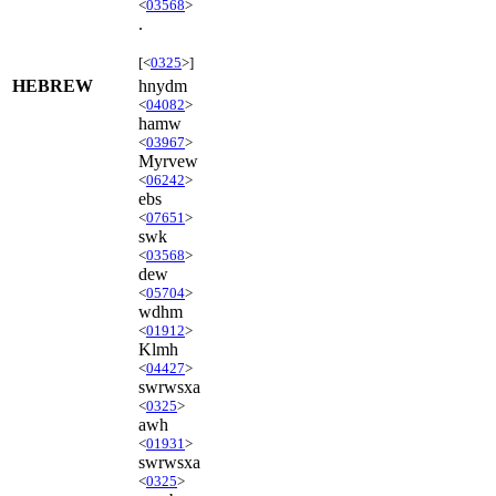
<
03568
>
.
[<
0325
>]
HEBREW
hnydm
<
04082
>
hamw
<
03967
>
Myrvew
<
06242
>
ebs
<
07651
>
swk
<
03568
>
dew
<
05704
>
wdhm
<
01912
>
Klmh
<
04427
>
swrwsxa
<
0325
>
awh
<
01931
>
swrwsxa
<
0325
>