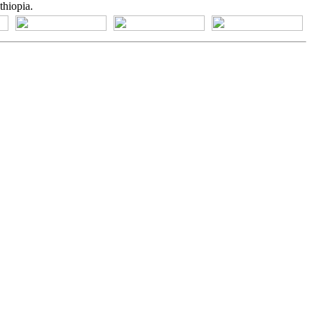
thiopia.
[+] Bhs. Suku
[+] Bhs. Indonesia
[+] Bhs. Inggris