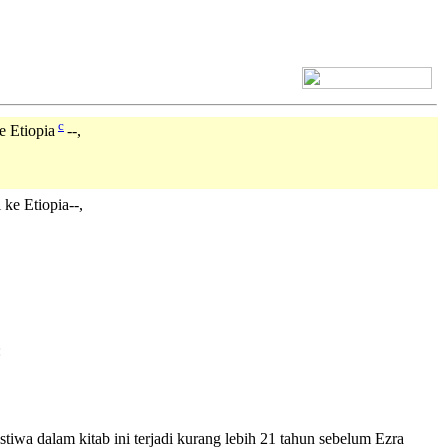
[+] Bhs. Inggris
c
e Etiopia
--,
ke Etiopia--,
:
ristiwa dalam kitab ini terjadi kurang lebih 21 tahun sebelum Ezra