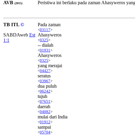
AVB
Peristiwa ini berlaku pada zaman Ahasyweros yang 
(2015)
TB ITL
©
Pada zaman
<
03117
>
SABDAweb
Est
Ahasyweros
1:1
<
0325
>
-- dialah
<
01931
>
Ahasyweros
<
0325
>
yang merajai
<
04427
>
seratus
<
03967
>
dua puluh
<
06242
>
tujuh
<
07651
>
daerah
<
04082
>
mulai dari India
<
01912
>
sampai
<
05704
>