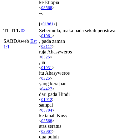
ke Etiopia
<
03568
>
--,
[<
01961
>]
TL ITL
©
Sebermula, maka pada sekali peristiwa
<
01961
>
SABDAweb
Est
, pada zaman
1:1
<
03117
>
raja Ahasyweros
<
0325
>
, ia
<
01931
>
itu Ahasyweros
<
0325
>
yang kerajaan
<
04427
>
dari pada Hindi
<
01912
>
sampai
<
05704
>
ke tanah Kusy
<
03568
>
atas seratus
<
03967
>
dua puluh