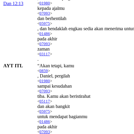
Dan 12:13
<
01980
>
kepada ajalmu
<
07093
>
dan berhentilah
<
05975
>
, dan hendaklah engkau sedia akan menerima unt
<
01486
>
pada akhir
<
07093
>
zaman
<
03117
>
.
AYT ITL
“Akan tetapi, kamu
<
0859
>
, Daniel, pergilah
<
01980
>
sampai kesudahan
<
07093
>
tiba. Kamu akan beristirahat
<
05117
>
dan akan bangkit
<
05975
>
untuk mendapat bagianmu
<
01486
>
pada akhir
<
07093
>