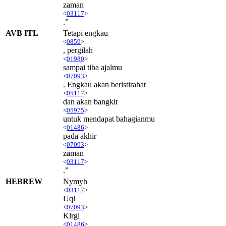
zaman
<
03117
>
.”
AVB ITL
Tetapi engkau
<
0859
>
, pergilah
<
01980
>
sampai tiba ajalmu
<
07093
>
. Engkau akan beristirahat
<
05117
>
dan akan bangkit
<
05975
>
untuk mendapat bahagianmu
<
01486
>
pada akhir
<
07093
>
zaman
<
03117
>
.”
HEBREW
Nymyh
<
03117
>
Uql
<
07093
>
Klrgl
<
01486
>