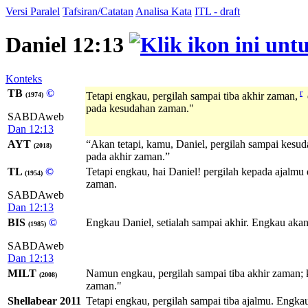
Versi Paralel
Tafsiran/Catatan
Analisa Kata
ITL - draft
Daniel 12:13
Konteks
TB
©
r
Tetapi engkau, pergilah sampai tiba akhir zaman,
(1974)
pada kesudahan zaman."
SABDAweb
Dan 12:13
AYT
“Akan tetapi, kamu, Daniel, pergilah sampai kesu
(2018)
pada akhir zaman.”
TL
©
Tetapi engkau, hai Daniel! pergilah kepada ajalm
(1954)
zaman.
SABDAweb
Dan 12:13
BIS
©
Engkau Daniel, setialah sampai akhir. Engkau aka
(1985)
SABDAweb
Dan 12:13
MILT
Namun engkau, pergilah sampai tiba akhir zaman; 
(2008)
zaman."
Shellabear 2011
Tetapi engkau, pergilah sampai tiba ajalmu. Engka