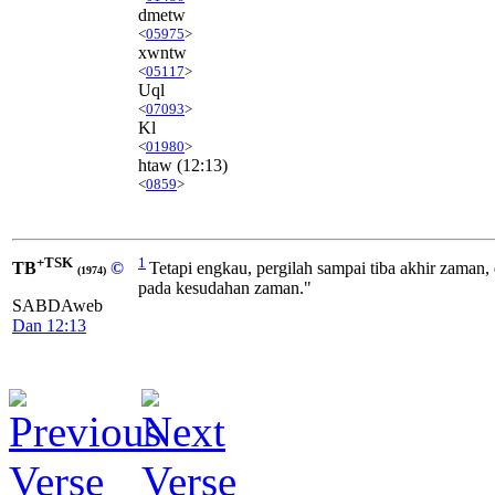
dmetw
<
05975
>
xwntw
<
05117
>
Uql
<
07093
>
Kl
<
01980
>
htaw
(12:13)
<
0859
>
+TSK
1
TB
©
Tetapi engkau, pergilah sampai tiba akhir zaman,
(1974)
pada kesudahan zaman."
SABDAweb
Dan 12:13