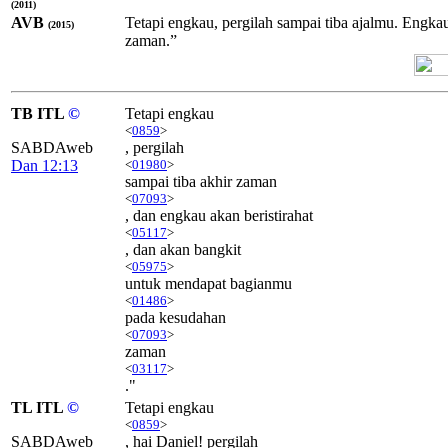
(2011)
AVB
Tetapi engkau, pergilah sampai tiba ajalmu. Engka
(2015)
zaman.”
TB ITL
©
Tetapi engkau
<
0859
>
SABDAweb
, pergilah
Dan 12:13
<
01980
>
sampai tiba akhir zaman
<
07093
>
, dan engkau akan beristirahat
<
05117
>
, dan akan bangkit
<
05975
>
untuk mendapat bagianmu
<
01486
>
pada kesudahan
<
07093
>
zaman
<
03117
>
."
TL ITL
©
Tetapi engkau
<
0859
>
SABDAweb
, hai Daniel! pergilah