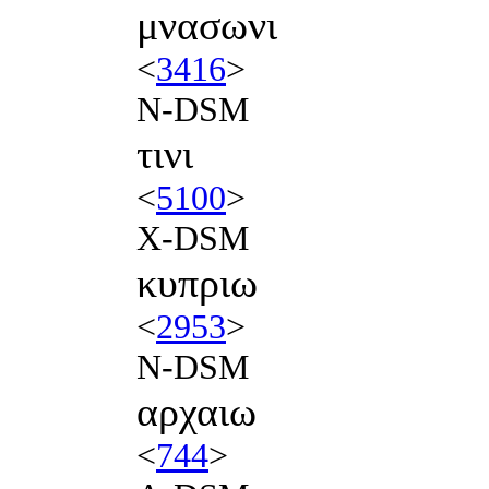
μνασωνι
<
3416
>
N-DSM
τινι
<
5100
>
X-DSM
κυπριω
<
2953
>
N-DSM
αρχαιω
<
744
>