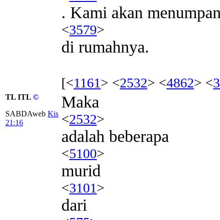
. Kami akan menumpa
<
3579
>
di rumahnya.
[<
1161
> <
2532
> <
4862
> <
3
TL ITL
©
Maka
SABDAweb
Kis
<
2532
>
21:16
adalah beberapa
<
5100
>
murid
<
3101
>
dari