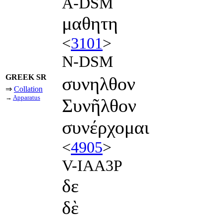
A-DSM
μαθητη
<
3101
>
N-DSM
GREEK SR
συνηλθον
⇒
Collation
→
Apparatus
Συνῆλθον
συνέρχομαι
<
4905
>
V-IAA3P
δε
δὲ