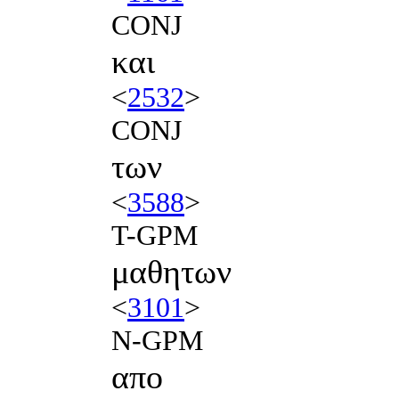
CONJ
και
<
2532
>
CONJ
των
<
3588
>
T-GPM
μαθητων
<
3101
>
N-GPM
απο