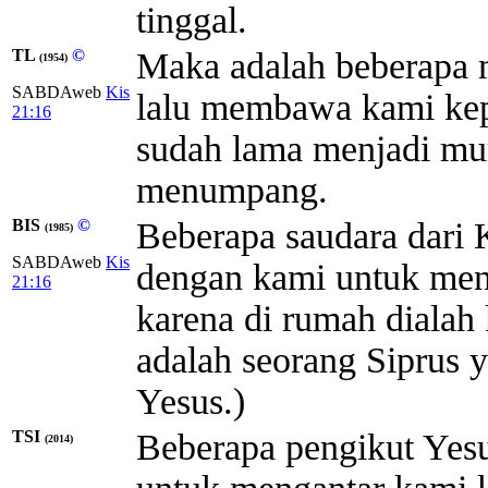
tinggal.
TL
©
Maka adalah beberapa m
(1954)
SABDAweb
Kis
lalu membawa kami kep
21:16
sudah lama menjadi mu
menumpang.
BIS
©
Beberapa saudara dari 
(1985)
SABDAweb
Kis
dengan kami untuk men
21:16
karena di rumah diala
adalah seorang Siprus 
Yesus.)
TSI
Beberapa pengikut Yesus
(2014)