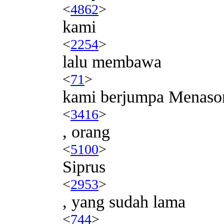
<
4862
>
kami
<
2254
>
lalu membawa
<
71
>
kami berjumpa Menaso
<
3416
>
, orang
<
5100
>
Siprus
<
2953
>
, yang sudah lama
<
744
>