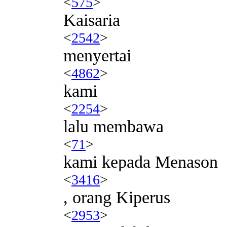
<
575
>
Kaisaria
<
2542
>
menyertai
<
4862
>
kami
<
2254
>
lalu membawa
<
71
>
kami kepada Menason
<
3416
>
, orang Kiperus
<
2953
>