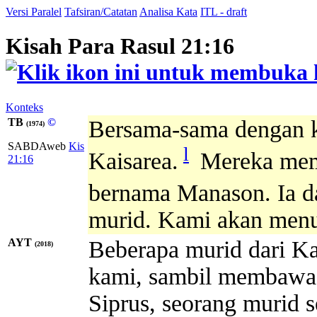
Versi Paralel
Tafsiran/Catatan
Analisa Kata
ITL - draft
Kisah Para Rasul 21:16
Konteks
TB
©
Bersama-sama dengan ka
(1974)
SABDAweb
Kis
l
Kaisarea.
Mereka mem
21:16
bernama Manason. Ia da
murid. Kami akan men
AYT
Beberapa murid dari Ka
(2018)
kami, sambil membawa
Siprus, seorang murid 