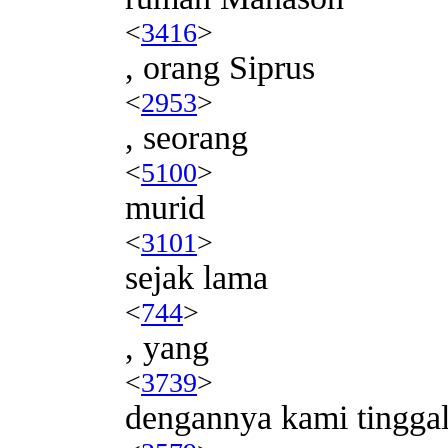
<
3416
>
, orang Siprus
<
2953
>
, seorang
<
5100
>
murid
<
3101
>
sejak lama
<
744
>
, yang
<
3739
>
dengannya kami tingga