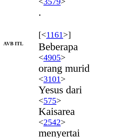
<
3579
>
.
[<
1161
>]
AVB ITL
Beberapa
<
4905
>
orang murid
<
3101
>
Yesus dari
<
575
>
Kaisarea
<
2542
>
menyertai