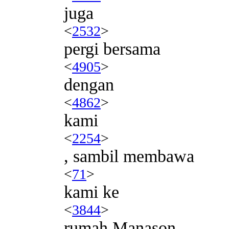
juga
<
2532
>
pergi bersama
<
4905
>
dengan
<
4862
>
kami
<
2254
>
, sambil membawa
<
71
>
kami ke
<
3844
>
rumah Manason