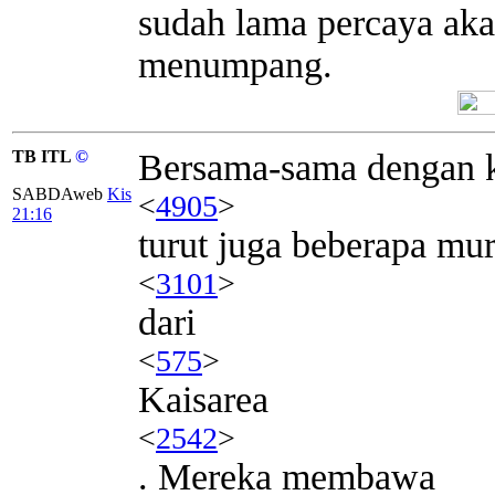
sudah lama percaya aka
menumpang.
TB ITL
©
Bersama-sama dengan 
SABDAweb
Kis
<
4905
>
21:16
turut juga beberapa mur
<
3101
>
dari
<
575
>
Kaisarea
<
2542
>
. Mereka membawa