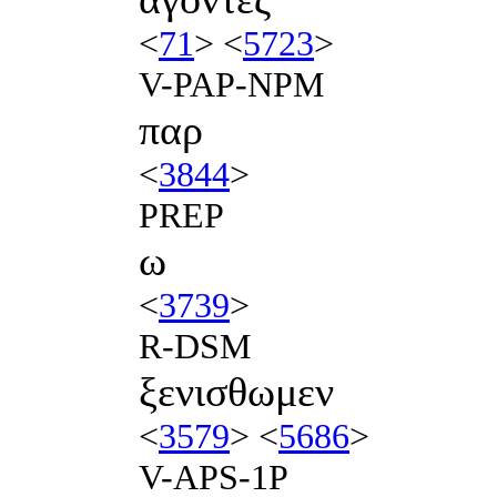
<
71
> <
5723
>
V-PAP-NPM
παρ
<
3844
>
PREP
ω
<
3739
>
R-DSM
ξενισθωμεν
<
3579
> <
5686
>
V-APS-1P