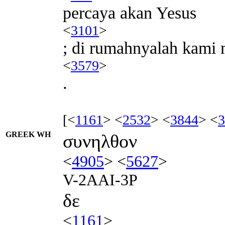
percaya akan Yesus
<
3101
>
; di rumahnyalah kam
<
3579
>
.
[<
1161
> <
2532
> <
3844
> <
3
GREEK WH
συνηλθον
<
4905
> <
5627
>
V-2AAI-3P
δε
<
1161
>