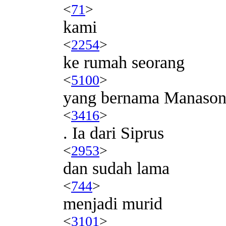
<
71
>
kami
<
2254
>
ke rumah seorang
<
5100
>
yang bernama Manaso
<
3416
>
. Ia dari Siprus
<
2953
>
dan sudah lama
<
744
>
menjadi murid
<
3101
>