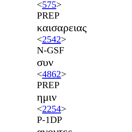
<
575
>
PREP
καισαρειας
<
2542
>
N-GSF
συν
<
4862
>
PREP
ημιν
<
2254
>
P-1DP
αγοντες