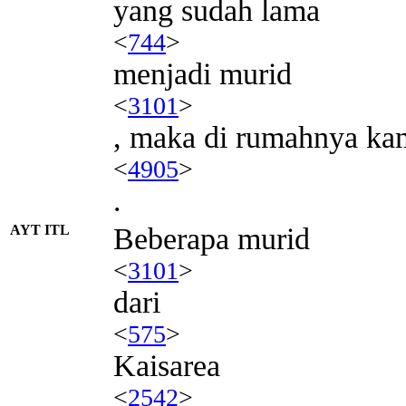
yang sudah lama
<
744
>
menjadi murid
<
3101
>
, maka di rumahnya k
<
4905
>
.
AYT ITL
Beberapa murid
<
3101
>
dari
<
575
>
Kaisarea
<
2542
>