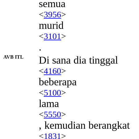
semua
<
3956
>
murid
<
3101
>
.
AVB ITL
Di sana dia tinggal
<
4160
>
beberapa
<
5100
>
lama
<
5550
>
, kemudian berangkat
<
1831
>