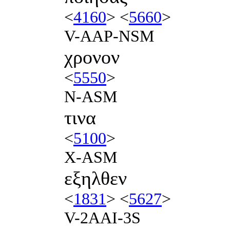
<
4160
> <
5660
>
V-AAP-NSM
χρονον
<
5550
>
N-ASM
τινα
<
5100
>
X-ASM
εξηλθεν
<
1831
> <
5627
>
V-2AAI-3S