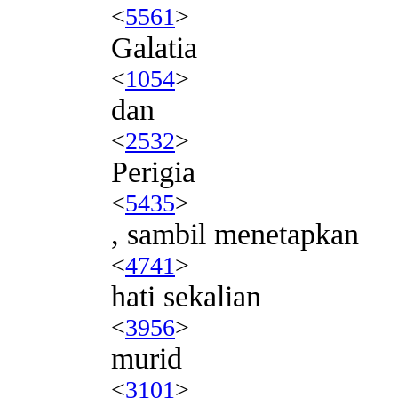
<
5561
>
Galatia
<
1054
>
dan
<
2532
>
Perigia
<
5435
>
, sambil menetapkan
<
4741
>
hati sekalian
<
3956
>
murid
<
3101
>