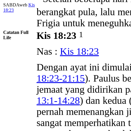
SABDAweb
Kis
berangkat pula, lalu me
18:23
Frigia untuk meneguhka
Catatan Full
1
Kis 18:23
Life
Nas :
Kis 18:23
Dengan ayat ini dimulai
18:23-21:15
). Paulus b
jemaat yang didirikan 
13:1-14:28
) dan kedua 
pernah memenangkan ji
sangat memperhatikan t