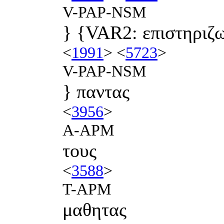
V-PAP-NSM
} {VAR2: επιστηριζ
<
1991
> <
5723
>
V-PAP-NSM
} παντας
<
3956
>
A-APM
τους
<
3588
>
T-APM
μαθητας