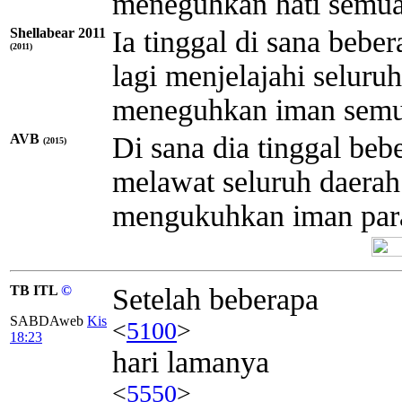
meneguhkan hati semua
Shellabear 2011
Ia tinggal di sana beb
(2011)
lagi menjelajahi seluru
meneguhkan iman semua
AVB
Di sana dia tinggal be
(2015)
melawat seluruh daerah 
mengukuhkan iman para 
TB ITL
©
Setelah beberapa
SABDAweb
Kis
<
5100
>
18:23
hari lamanya
<
5550
>