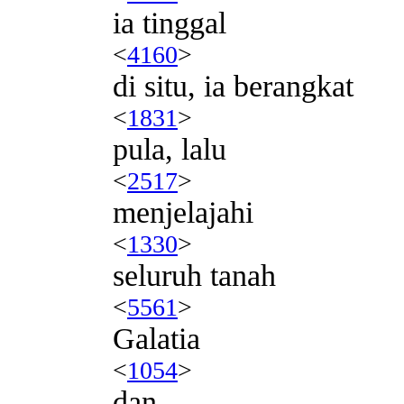
ia tinggal
<
4160
>
di situ, ia berangkat
<
1831
>
pula, lalu
<
2517
>
menjelajahi
<
1330
>
seluruh tanah
<
5561
>
Galatia
<
1054
>
dan