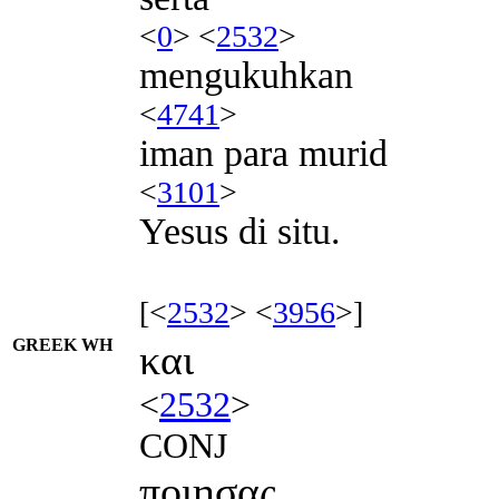
<
0
> <
2532
>
mengukuhkan
<
4741
>
iman para murid
<
3101
>
Yesus di situ.
[<
2532
> <
3956
>]
GREEK WH
και
<
2532
>
CONJ
ποιησας