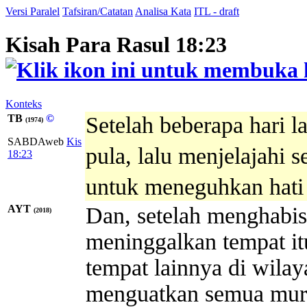
Versi Paralel
Tafsiran/Catatan
Analisa Kata
ITL - draft
Kisah Para Rasul 18:23
Konteks
TB
©
Setelah beberapa hari la
(1974)
SABDAweb
Kis
pula, lalu menjelajahi s
18:23
untuk meneguhkan hati
AYT
Dan, setelah menghabis
(2018)
meninggalkan tempat it
tempat lainnya di wilay
menguatkan semua mur