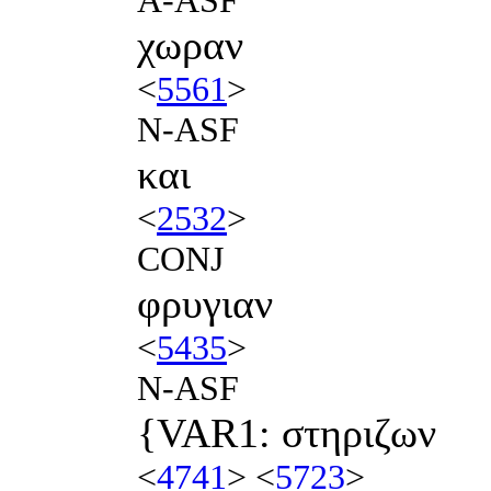
χωραν
<
5561
>
N-ASF
και
<
2532
>
CONJ
φρυγιαν
<
5435
>
N-ASF
{VAR1: στηριζων
<
4741
> <
5723
>