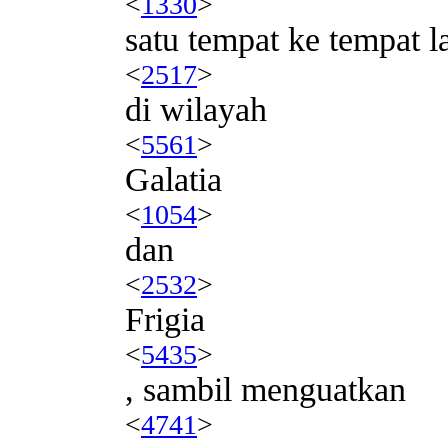
<
1330
>
satu tempat ke tempat l
<
2517
>
di wilayah
<
5561
>
Galatia
<
1054
>
dan
<
2532
>
Frigia
<
5435
>
, sambil menguatkan
<
4741
>