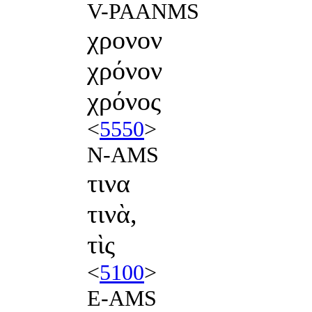
V-PAANMS
χρονον
χρόνον
χρόνος
<
5550
>
N-AMS
τινα
τινὰ,
τὶς
<
5100
>
E-AMS