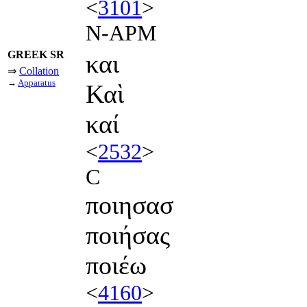
<
3101
>
N-APM
GREEK SR
και
⇒
Collation
→
Apparatus
Καὶ
καί
<
2532
>
C
ποιησασ
ποιήσας
ποιέω
<
4160
>