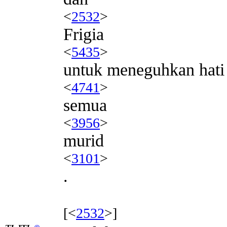
<
2532
>
Frigia
<
5435
>
untuk meneguhkan hati
<
4741
>
semua
<
3956
>
murid
<
3101
>
.
[<
2532
>]