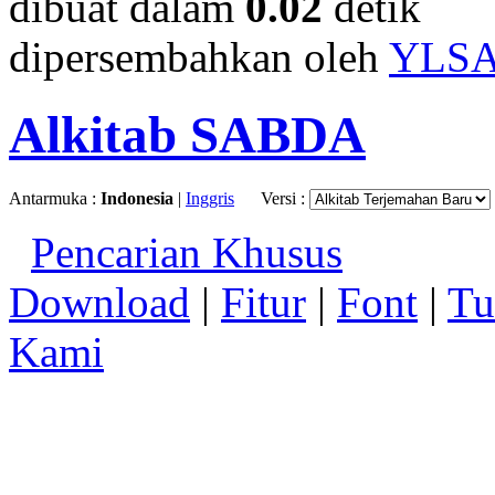
dibuat dalam
0.02
detik
dipersembahkan oleh
YLS
Alkitab SABDA
Antarmuka :
Indonesia
|
Inggris
Versi :
Pencarian Khusus
Download
|
Fitur
|
Font
|
Tu
Kami