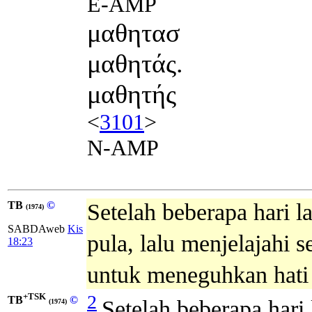
E-AMP
μαθητασ
μαθητάς.
μαθητής
<
3101
>
N-AMP
TB
©
Setelah beberapa hari la
(1974)
SABDAweb
Kis
pula, lalu menjelajahi s
18:23
untuk meneguhkan hati
+TSK
2
TB
©
Setelah beberapa hari 
(1974)