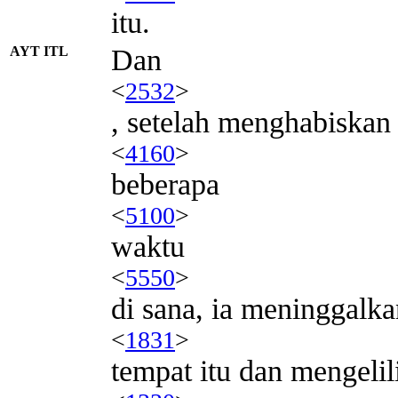
itu.
AYT ITL
Dan
<
2532
>
, setelah menghabiskan
<
4160
>
beberapa
<
5100
>
waktu
<
5550
>
di sana, ia meninggalka
<
1831
>
tempat itu dan mengelil