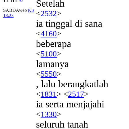
TL ITL
©
Setelah
SABDAweb
Kis
<
2532
>
18:23
ia tinggal di sana
<
4160
>
beberapa
<
5100
>
lamanya
<
5550
>
, lalu berangkatlah
<
1831
> <
2517
>
ia serta menjajahi
<
1330
>
seluruh tanah