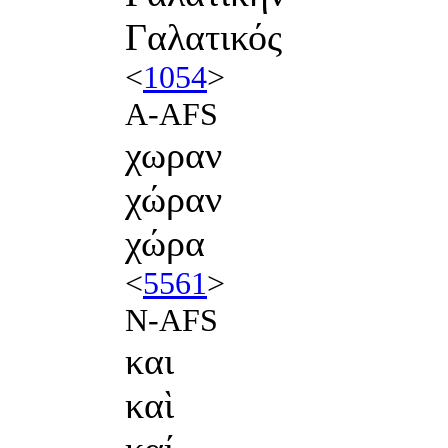
Γαλατικός
<
1054
>
A-AFS
χωραν
χώραν
χώρα
<
5561
>
N-AFS
και
καὶ