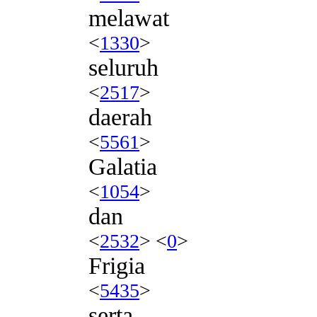
melawat
<
1330
>
seluruh
<
2517
>
daerah
<
5561
>
Galatia
<
1054
>
dan
<
2532
> <
0
>
Frigia
<
5435
>
serta