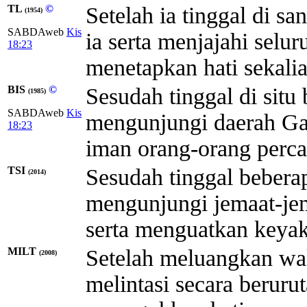
TL
©
Setelah ia tinggal di s
(1954)
SABDAweb
Kis
ia serta menjajahi selur
18:23
menetapkan hati sekalia
BIS
©
Sesudah tinggal di situ
(1985)
SABDAweb
Kis
mengunjungi daerah Gal
18:23
iman orang-orang perca
TSI
Sesudah tinggal beberap
(2014)
mengunjungi jemaat-jema
serta menguatkan keyak
MILT
Setelah meluangkan wak
(2008)
melintasi secara berurut