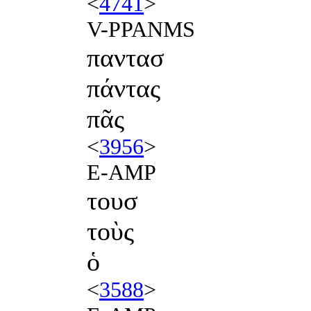
<
4741
>
V-PPANMS
παντασ
πάντας
πᾶς
<
3956
>
E-AMP
τουσ
τοὺς
ὁ
<
3588
>