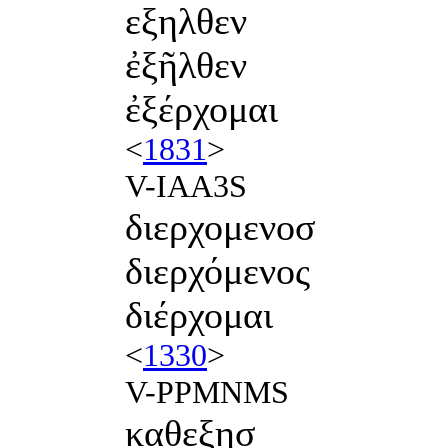
εξηλθεν
ἐξῆλθεν
ἐξέρχομαι
<
1831
>
V-IAA3S
διερχομενοσ
διερχόμενος
διέρχομαι
<
1330
>
V-PPMNMS
καθεξησ