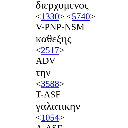
διερχομενος
<
1330
> <
5740
>
V-PNP-NSM
καθεξης
<
2517
>
ADV
την
<
3588
>
T-ASF
γαλατικην
<
1054
>
A-ASF