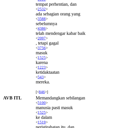
tempat perhentian, dan
<
2532
>
ada sebagian orang yang
<
3588
>
sebelumnya
<
4386
>
telah mendengar kabar baik
<
2097
>
, tetapi gagal
<
3756
>
masuk
<
1525
>
karena
<
1223
>
ketidaktaatan
<
543
>
mereka.
[<
846
>]
AVB ITL
Memandangkan sebilangan
<
5100
>
manusia pasti masuk
<
1525
>
ke dalam
<
1519
>
peristirahatan itu, dan