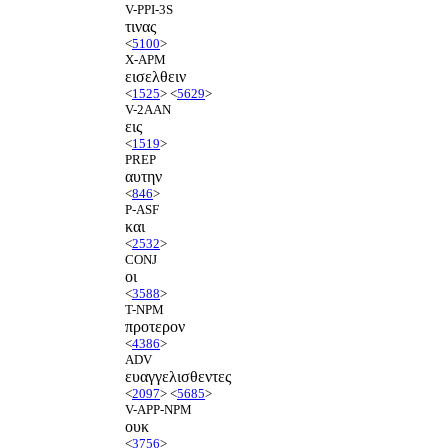
V-PPI-3S
τινας
<
5100
>
X-APM
εισελθειν
<
1525
> <
5629
>
V-2AAN
εις
<
1519
>
PREP
αυτην
<
846
>
P-ASF
και
<
2532
>
CONJ
οι
<
3588
>
T-NPM
προτερον
<
4386
>
ADV
ευαγγελισθεντες
<
2097
> <
5685
>
V-APP-NPM
ουκ
<
3756
>