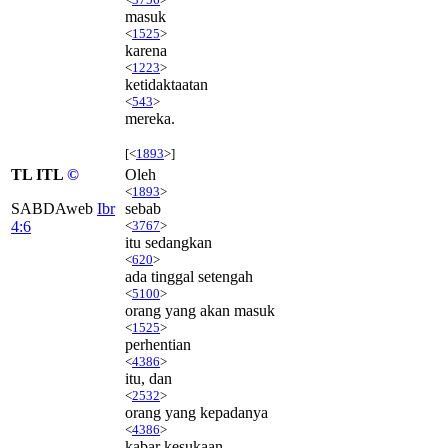
masuk
<
1525
>
karena
<
1223
>
ketidaktaatan
<
543
>
mereka.
[<
1893
>]
TL ITL
©
Oleh
<
1893
>
SABDAweb
Ibr
sebab
4:6
<
3767
>
itu sedangkan
<
620
>
ada tinggal setengah
<
5100
>
orang yang akan masuk
<
1525
>
perhentian
<
4386
>
itu, dan
<
2532
>
orang yang kepadanya
<
4386
>
kabar kesukaan