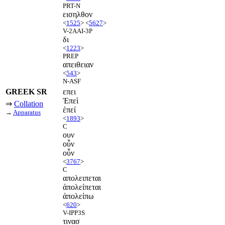
PRT-N
εισηλθον
<
1525
> <
5627
>
V-2AAI-3P
δι
<
1223
>
PREP
απειθειαν
<
543
>
N-ASF
GREEK SR
επει
Ἐπεὶ
⇒
Collation
ἐπεί
→
Apparatus
<
1893
>
C
ουν
οὖν
οὖν
<
3767
>
C
απολειπεται
ἀπολείπεται
ἀπολείπω
<
620
>
V-IPP3S
τινασ