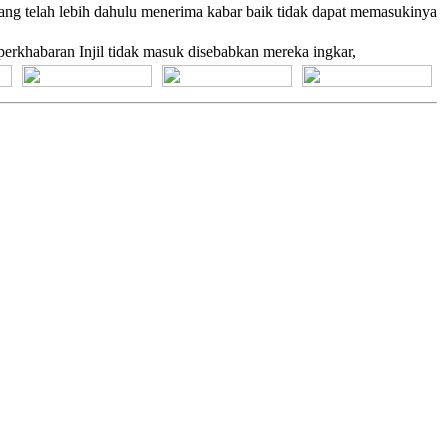
ang telah lebih dahulu menerima kabar baik tidak dapat memasukinya
erkhabaran Injil tidak masuk disebabkan mereka ingkar,
[+] Bhs. Suku
[+] Bhs. Indonesia
[+] Bhs. Inggris