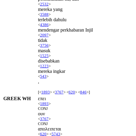
<
2532
>
mereka yang
<
3588
>
terlebih dahulu
<
4386
>
mendengar perkhabaran Injil
<
2097
>
tidak
<
3756
>
masuk
<
1525
>
disebabkan
<
1223
>
mereka ingkar
<
543
>
,
[<
1893
> <
3767
> <
620
> <
846
>]
GREEK WH
επει
<
1893
>
CONJ
ουν
<
3767
>
CONJ
απολειπεται
<
620
> <
5743
>