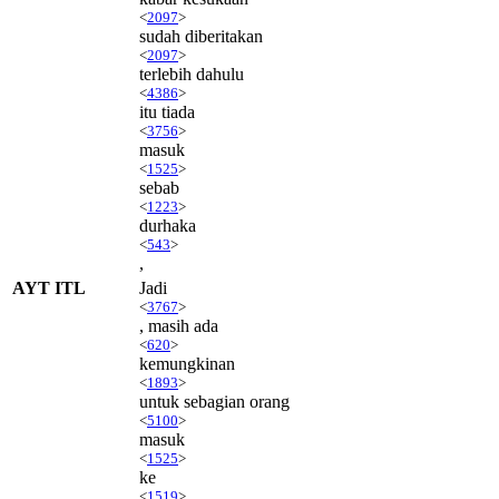
<
2097
>
sudah diberitakan
<
2097
>
terlebih dahulu
<
4386
>
itu tiada
<
3756
>
masuk
<
1525
>
sebab
<
1223
>
durhaka
<
543
>
,
AYT ITL
Jadi
<
3767
>
, masih ada
<
620
>
kemungkinan
<
1893
>
untuk sebagian orang
<
5100
>
masuk
<
1525
>
ke
<
1519
>