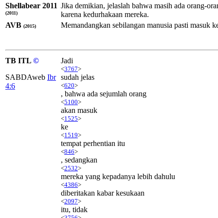
Shellabear 2011
Jika demikian, jelaslah bahwa masih ada orang-or
(2011)
karena kedurhakaan mereka.
AVB
Memandangkan sebilangan manusia pasti masuk ke d
(2015)
TB ITL
©
Jadi
<
3767
>
SABDAweb
Ibr
sudah jelas
4:6
<
620
>
, bahwa ada sejumlah orang
<
5100
>
akan masuk
<
1525
>
ke
<
1519
>
tempat perhentian itu
<
846
>
, sedangkan
<
2532
>
mereka yang kepadanya lebih dahulu
<
4386
>
diberitakan kabar kesukaan
<
2097
>
itu, tidak
<
3756
>