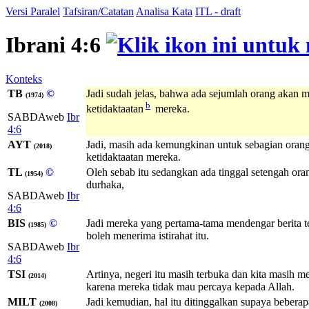
Versi Paralel
Tafsiran/Catatan
Analisa Kata
ITL - draft
Ibrani 4:6
Konteks
TB
©
Jadi sudah jelas, bahwa ada sejumlah orang akan m
(1974)
b
ketidaktaatan
mereka.
SABDAweb
Ibr
4:6
AYT
Jadi, masih ada kemungkinan untuk sebagian orang
(2018)
ketidaktaatan mereka.
TL
©
Oleh sebab itu sedangkan ada tinggal setengah ora
(1954)
durhaka,
SABDAweb
Ibr
4:6
BIS
©
Jadi mereka yang pertama-tama mendengar berita te
(1985)
boleh menerima istirahat itu.
SABDAweb
Ibr
4:6
TSI
Artinya, negeri itu masih terbuka dan kita masih
(2014)
karena mereka tidak mau percaya kepada Allah.
MILT
Jadi kemudian, hal itu ditinggalkan supaya bebera
(2008)