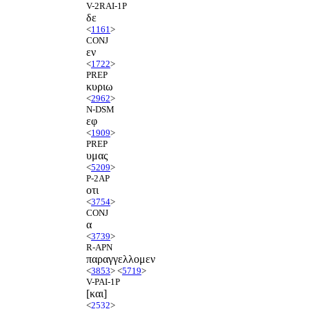
V-2RAI-1P
δε
<
1161
>
CONJ
εν
<
1722
>
PREP
κυριω
<
2962
>
N-DSM
εφ
<
1909
>
PREP
υμας
<
5209
>
P-2AP
οτι
<
3754
>
CONJ
α
<
3739
>
R-APN
παραγγελλομεν
<
3853
> <
5719
>
V-PAI-1P
[και]
<
2532
>