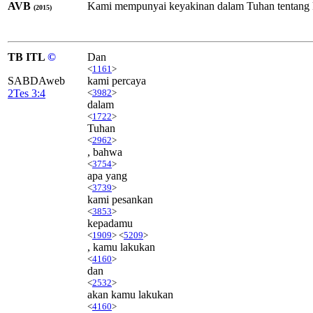
AVB
Kami mempunyai keyakinan dalam Tuhan tentang 
(2015)
TB ITL
©
Dan
<
1161
>
SABDAweb
kami percaya
2Tes 3:4
<
3982
>
dalam
<
1722
>
Tuhan
<
2962
>
, bahwa
<
3754
>
apa yang
<
3739
>
kami pesankan
<
3853
>
kepadamu
<
1909
> <
5209
>
, kamu lakukan
<
4160
>
dan
<
2532
>
akan kamu lakukan
<
4160
>