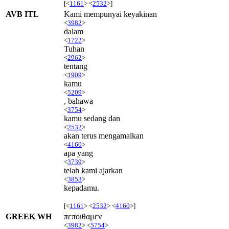
[<
1161
> <
2532
>]
AVB ITL
Kami mempunyai keyakinan
<
3982
>
dalam
<
1722
>
Tuhan
<
2962
>
tentang
<
1909
>
kamu
<
5209
>
, bahawa
<
3754
>
kamu sedang dan
<
2532
>
akan terus mengamalkan
<
4160
>
apa yang
<
3739
>
telah kami ajarkan
<
3853
>
kepadamu.
[<
1161
> <
2532
> <
4160
>]
GREEK WH
πεποιθαμεν
<
3982
> <
5754
>