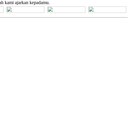
ah kami ajarkan kepadamu.
[+] Bhs. Suku
[+] Bhs. Indonesia
[+] Bhs. Inggris