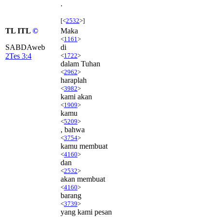
.
[<
2532
>]
TL ITL
©
Maka
<
1161
>
SABDAweb
di
2Tes 3:4
<
1722
>
dalam Tuhan
<
2962
>
haraplah
<
3982
>
kami akan
<
1909
>
kamu
<
5209
>
, bahwa
<
3754
>
kamu membuat
<
4160
>
dan
<
2532
>
akan membuat
<
4160
>
barang
<
3739
>
yang kami pesan