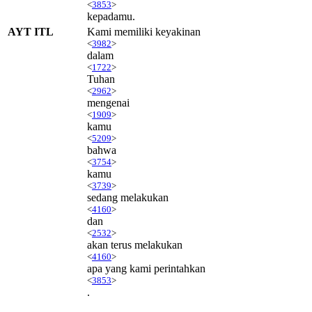
<
3853
>
kepadamu.
AYT ITL
Kami memiliki keyakinan
<
3982
>
dalam
<
1722
>
Tuhan
<
2962
>
mengenai
<
1909
>
kamu
<
5209
>
bahwa
<
3754
>
kamu
<
3739
>
sedang melakukan
<
4160
>
dan
<
2532
>
akan terus melakukan
<
4160
>
apa yang kami perintahkan
<
3853
>
.