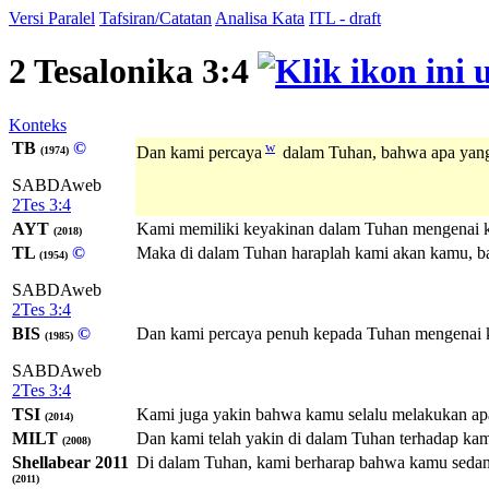
Versi Paralel
Tafsiran/Catatan
Analisa Kata
ITL - draft
2 Tesalonika 3:4
Konteks
TB
©
w
Dan kami percaya
dalam Tuhan, bahwa apa yang
(1974)
SABDAweb
2Tes 3:4
AYT
Kami memiliki keyakinan dalam Tuhan mengenai k
(2018)
TL
©
Maka di dalam Tuhan haraplah kami akan kamu, 
(1954)
SABDAweb
2Tes 3:4
BIS
©
Dan kami percaya penuh kepada Tuhan mengenai k
(1985)
SABDAweb
2Tes 3:4
TSI
Kami juga yakin bahwa kamu selalu melakukan apa
(2014)
MILT
Dan kami telah yakin di dalam Tuhan terhadap k
(2008)
Shellabear 2011
Di dalam Tuhan, kami berharap bahwa kamu sedan
(2011)