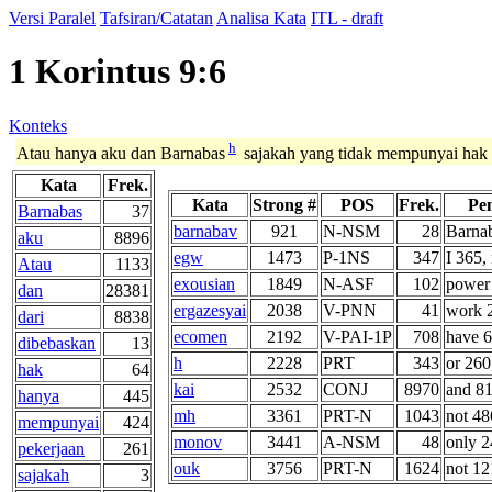
Versi Paralel
Tafsiran/Catatan
Analisa Kata
ITL - draft
1 Korintus 9:6
Konteks
h
Atau hanya aku dan Barnabas
sajakah yang tidak mempunyai hak u
Kata
Frek.
Kata
Strong #
POS
Frek.
Pe
Barnabas
37
barnabav
921
N-NSM
28
Barna
aku
8896
egw
1473
P-1NS
347
I 365, 
Atau
1133
exousian
1849
N-ASF
102
power 
dan
28381
ergazesyai
2038
V-PNN
41
work 2
dari
8838
ecomen
2192
V-PAI-1P
708
have 6
dibebaskan
13
h
2228
PRT
343
or 260,
hak
64
kai
2532
CONJ
8970
and 81
hanya
445
mh
3361
PRT-N
1043
not 486
mempunyai
424
monov
3441
A-NSM
48
only 24
pekerjaan
261
ouk
3756
PRT-N
1624
not 12
sajakah
3