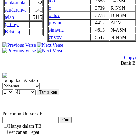
ton
3588
T-ASM
mula-mula
32
o
3739
R-NSN
saudaranya
141
outov
3778
D-NSM
telah
5115
prwton
4412
ADV
(artinya
simwna
4613
N-ASM
Kristus)
cristov
5547
N-NSM
Copyr
Bank BC
Tampilkan Alkitab
Pencarian Universal:
Hanya dalam TB
Pencarian Tepat