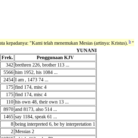
b
ta kepadanya: "Kami telah menemukan Mesias (artinya: Kristus).
"
YUNANI
Frek.
Penggunaan KJV
342
brethren 226, brother 113 ...
5566
him 1952, his 1084 ...
2454
I am ,
1473
74 ...
175
find 174, misc 4
175
find 174, misc 4
110
his own 48, their own 13 ...
8970
and 8173, also 514 ...
1465
say 1184, speak 61 ...
8
being interpreted 6, be by interpretation 1
2
Messias 2