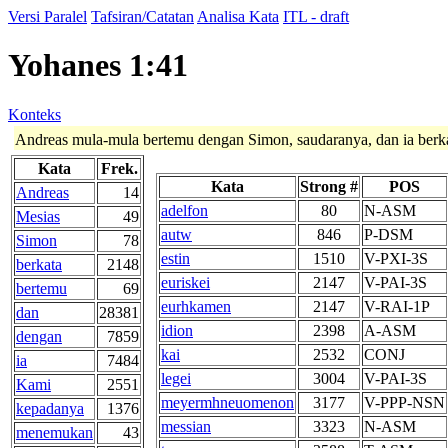
Versi Paralel
Tafsiran/Catatan
Analisa Kata
ITL - draft
Yohanes 1:41
Konteks
Andreas mula-mula bertemu dengan Simon, saudaranya, dan ia berka
Kata
Frek.
Kata
Strong #
POS
Andreas
14
adelfon
80
N-ASM
Mesias
49
autw
846
P-DSM
Simon
78
estin
1510
V-PXI-3S
berkata
2148
euriskei
2147
V-PAI-3S
bertemu
69
eurhkamen
2147
V-RAI-1P
dan
28381
idion
2398
A-ASM
dengan
7859
kai
2532
CONJ
ia
7484
legei
3004
V-PAI-3S
Kami
2551
meyermhneuomenon
3177
V-PPP-NSN
kepadanya
1376
messian
3323
N-ASM
menemukan
43