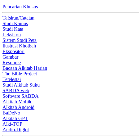
Pencarian Khusus
Tafsiran/Catatan
Studi Kamus
Studi Kata
Leksikon
Sistem Studi Peta
Ilustrasi Khotbah
Ekspositori
Gambar
Resource
Bacaan Alkitab Harian
The Bible Project
Tetelestai
Studi Alkitab Suku
SABDA web
Software SABDA
Alkitab Mobile
Alkitab Android
BaDeNo
Alkitab GPT
Alki-TOP
Audio-Diglot