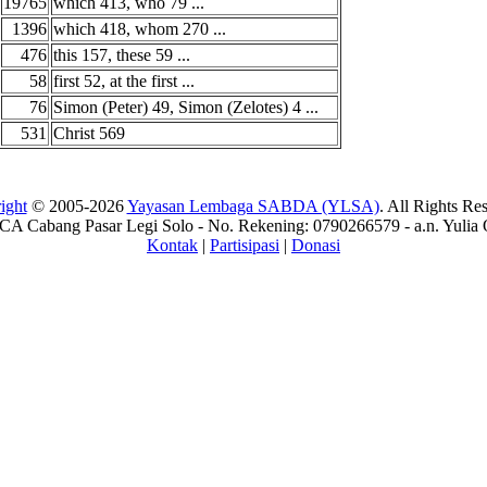
19765
which 413, who 79 ...
1396
which 418, whom 270 ...
476
this 157, these 59 ...
58
first 52, at the first ...
76
Simon (Peter) 49, Simon (Zelotes) 4 ...
531
Christ 569
ight
© 2005-2026
Yayasan Lembaga SABDA (YLSA)
. All Rights Re
A Cabang Pasar Legi Solo - No. Rekening: 0790266579 - a.n. Yulia 
Kontak
|
Partisipasi
|
Donasi