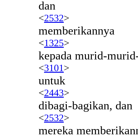
dan
<
2532
>
memberikannya
<
1325
>
kepada murid-murid
<
3101
>
untuk
<
2443
>
dibagi-bagikan, dan
<
2532
>
mereka memberikan