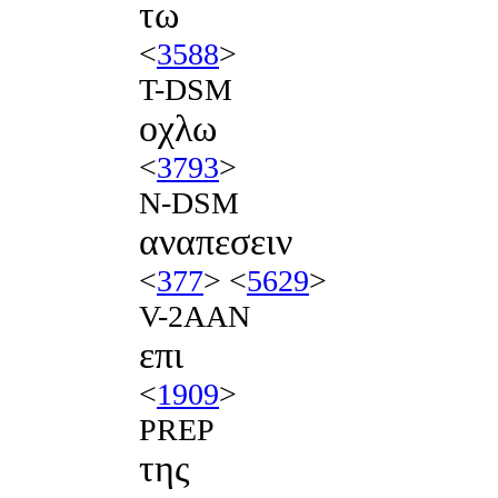
τω
<
3588
>
T-DSM
οχλω
<
3793
>
N-DSM
αναπεσειν
<
377
> <
5629
>
V-2AAN
επι
<
1909
>
PREP
της