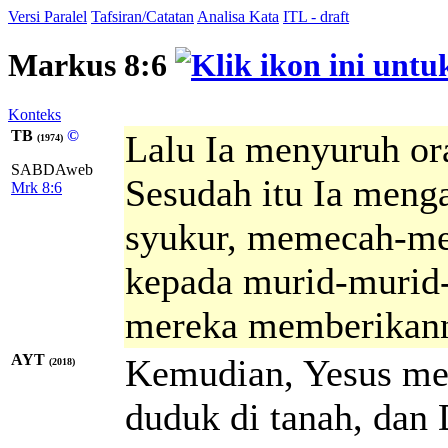
Versi Paralel
Tafsiran/Catatan
Analisa Kata
ITL - draft
Markus 8:6
Konteks
TB
©
Lalu Ia menyuruh ora
(1974)
SABDAweb
Sesudah itu Ia menga
Mrk 8:6
syukur, memecah-m
kepada murid-murid-
mereka memberikann
AYT
Kemudian, Yesus me
(2018)
duduk di tanah, dan 