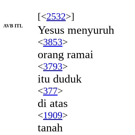
[<
2532
>]
AVB ITL
Yesus menyuruh
<
3853
>
orang ramai
<
3793
>
itu duduk
<
377
>
di atas
<
1909
>
tanah