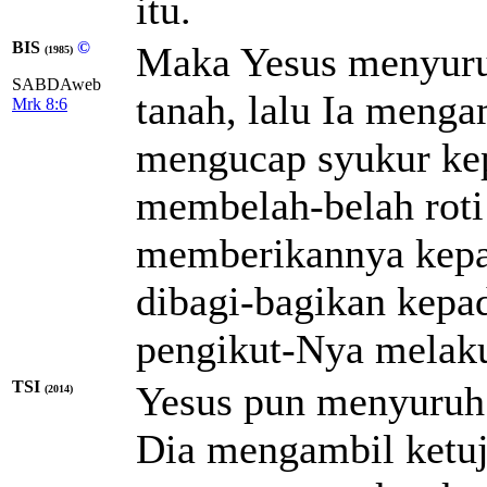
itu.
BIS
©
Maka Yesus menyuruh
(1985)
SABDAweb
tanah, lalu Ia mengam
Mrk 8:6
mengucap syukur ke
membelah-belah roti
memberikannya kepa
dibagi-bagikan kepa
pengikut-Nya melak
TSI
Yesus pun menyuruh 
(2014)
Dia mengambil ketuju