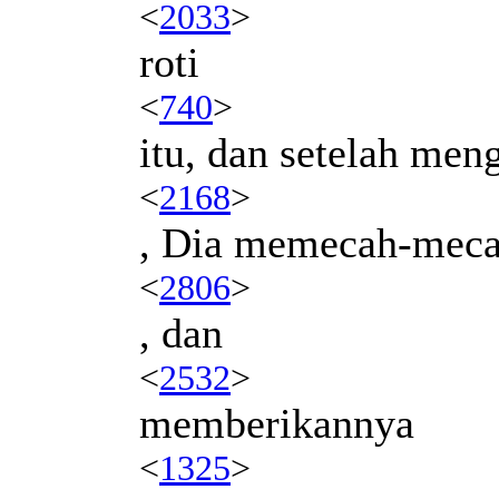
<
2033
>
roti
<
740
>
itu, dan setelah men
<
2168
>
, Dia memecah-mec
<
2806
>
, dan
<
2532
>
memberikannya
<
1325
>