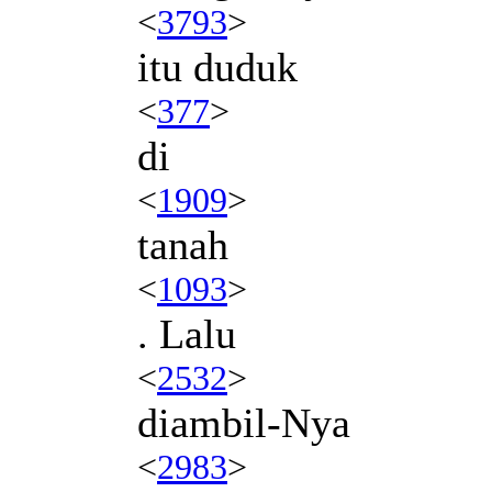
<
3793
>
itu duduk
<
377
>
di
<
1909
>
tanah
<
1093
>
. Lalu
<
2532
>
diambil-Nya
<
2983
>