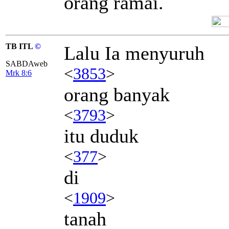
orang ramai.
TB ITL
©
Lalu Ia menyuruh
SABDAweb
<
3853
>
Mrk 8:6
orang banyak
<
3793
>
itu duduk
<
377
>
di
<
1909
>
tanah