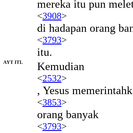
mereka itu pun mele
<
3908
>
di hadapan orang ba
<
3793
>
itu.
AYT ITL
Kemudian
<
2532
>
, Yesus memerintahk
<
3853
>
orang banyak
<
3793
>