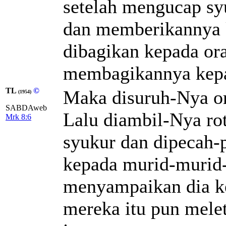
setelah mengucap s
dan memberikannya 
dibagikan kepada or
membagikannya kepa
TL
©
Maka disuruh-Nya or
(1954)
SABDAweb
Lalu diambil-Nya rot
Mrk 8:6
syukur dan dipecah-
kepada murid-murid-
menyampaikan dia ke
mereka itu pun mele