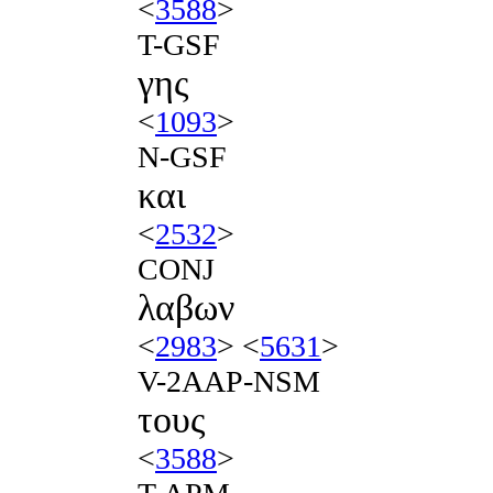
<
3588
>
T-GSF
γης
<
1093
>
N-GSF
και
<
2532
>
CONJ
λαβων
<
2983
> <
5631
>
V-2AAP-NSM
τους
<
3588
>