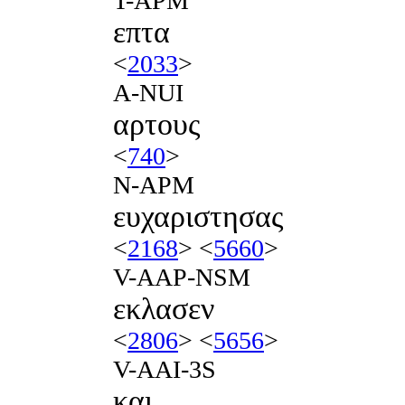
T-APM
επτα
<
2033
>
A-NUI
αρτους
<
740
>
N-APM
ευχαριστησας
<
2168
> <
5660
>
V-AAP-NSM
εκλασεν
<
2806
> <
5656
>
V-AAI-3S
και