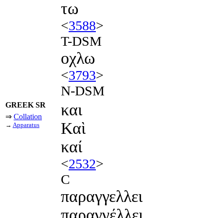
τω
<
3588
>
T-DSM
οχλω
<
3793
>
N-DSM
GREEK SR
και
⇒
Collation
Καὶ
→
Apparatus
καί
<
2532
>
C
παραγγελλει
παραγγέλλει