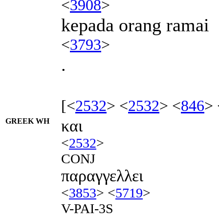
<
3908
>
kepada orang ramai
<
3793
>
.
[<
2532
> <
2532
> <
846
> 
GREEK WH
και
<
2532
>
CONJ
παραγγελλει
<
3853
> <
5719
>
V-PAI-3S