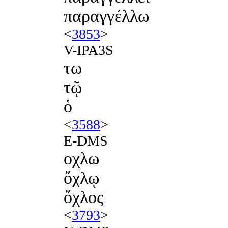
παραγγέλλω
<
3853
>
V-IPA3S
τω
τῷ
ὁ
<
3588
>
E-DMS
οχλω
ὄχλῳ
ὄχλος
<
3793
>