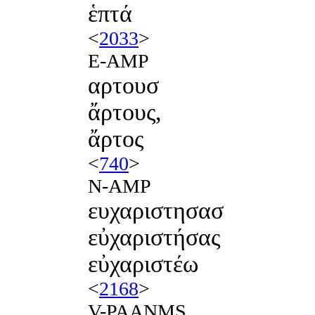
ἑπτά
<
2033
>
E-AMP
αρτουσ
ἄρτους,
ἄρτος
<
740
>
N-AMP
ευχαριστησασ
εὐχαριστήσας
εὐχαριστέω
<
2168
>
V-PAANMS