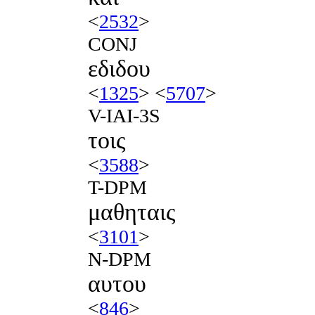
<
2532
>
CONJ
εδιδου
<
1325
> <
5707
>
V-IAI-3S
τοις
<
3588
>
T-DPM
μαθηταις
<
3101
>
N-DPM
αυτου
<
846
>