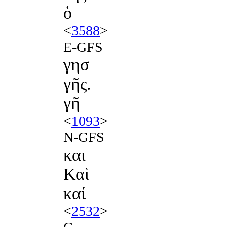
ὁ
<
3588
>
E-GFS
γησ
γῆς.
γῆ
<
1093
>
N-GFS
και
Καὶ
καί
<
2532
>