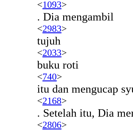
<
1093
>
. Dia mengambil
<
2983
>
tujuh
<
2033
>
buku roti
<
740
>
itu dan mengucap sy
<
2168
>
. Setelah itu, Dia 
<
2806
>