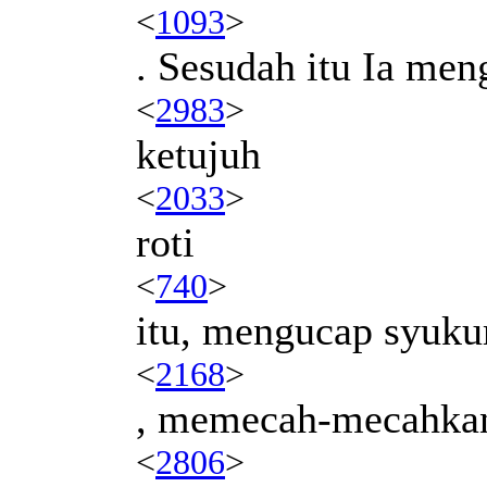
<
1093
>
. Sesudah itu Ia me
<
2983
>
ketujuh
<
2033
>
roti
<
740
>
itu, mengucap syuku
<
2168
>
, memecah-mecahka
<
2806
>