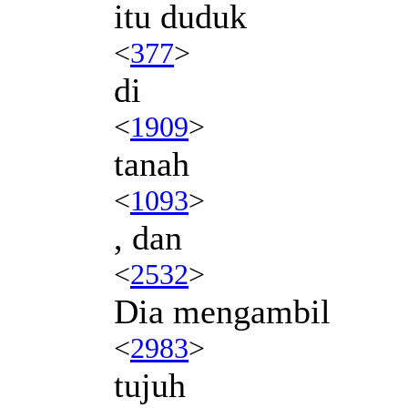
itu duduk
<
377
>
di
<
1909
>
tanah
<
1093
>
, dan
<
2532
>
Dia mengambil
<
2983
>
tujuh