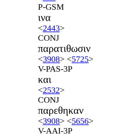
P-GSM
ινα
<
2443
>
CONJ
παρατιθωσιν
<
3908
> <
5725
>
V-PAS-3P
και
<
2532
>
CONJ
παρεθηκαν
<
3908
> <
5656
>
V-AAI-3P