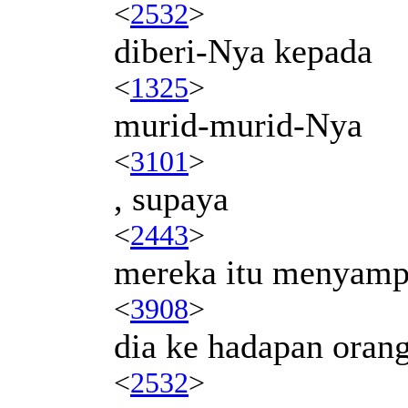
<
2532
>
diberi-Nya kepada
<
1325
>
murid-murid-Nya
<
3101
>
, supaya
<
2443
>
mereka itu menyamp
<
3908
>
dia ke hadapan orang
<
2532
>