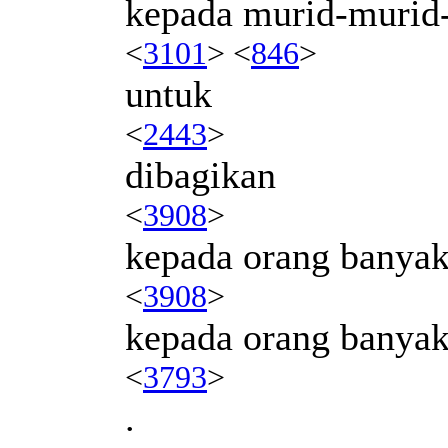
kepada murid-murid
<
3101
> <
846
>
untuk
<
2443
>
dibagikan
<
3908
>
kepada orang banya
<
3908
>
kepada orang banya
<
3793
>
.