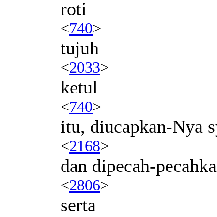
roti
<
740
>
tujuh
<
2033
>
ketul
<
740
>
itu, diucapkan-Nya 
<
2168
>
dan dipecah-pecahk
<
2806
>
serta