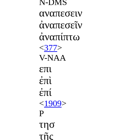
N-DMS
αναπεσειν
ἀναπεσεῖν
ἀναπίπτω
<
377
>
V-NAA
επι
ἐπὶ
ἐπί
<
1909
>
P
τησ
τῆς