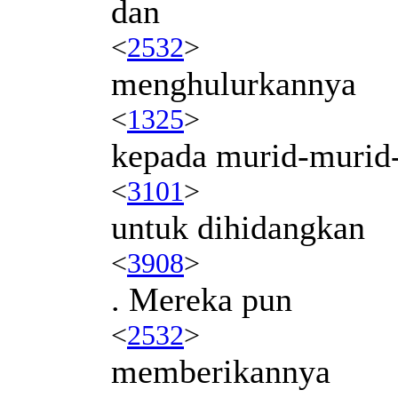
dan
<
2532
>
menghulurkannya
<
1325
>
kepada murid-murid
<
3101
>
untuk dihidangkan
<
3908
>
. Mereka pun
<
2532
>
memberikannya