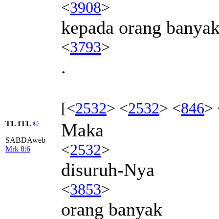
<
3908
>
kepada orang banya
<
3793
>
.
[<
2532
> <
2532
> <
846
> 
TL ITL
©
Maka
SABDAweb
<
2532
>
Mrk 8:6
disuruh-Nya
<
3853
>
orang banyak