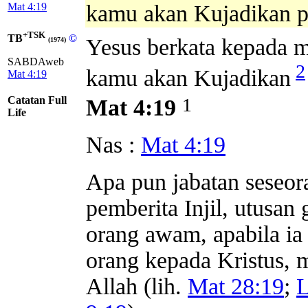
Mat 4:19
kamu akan Kujadikan p
+TSK
TB
©
Yesus berkata kepada 
(1974)
SABDAweb
2
kamu akan Kujadikan
Mat 4:19
Catatan Full
1
Mat 4:19
Life
Nas :
Mat 4:19
Apa pun jabatan seseor
pemberita Injil, utusan
orang awam, apabila ia
orang kepada Kristus, 
Allah (lih.
Mat 28:19
;
L