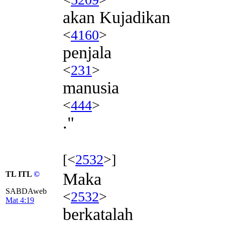
akan Kujadikan
<
4160
>
penjala
<
231
>
manusia
<
444
>
."
[<
2532
>]
TL ITL
©
Maka
SABDAweb
<
2532
>
Mat 4:19
berkatalah