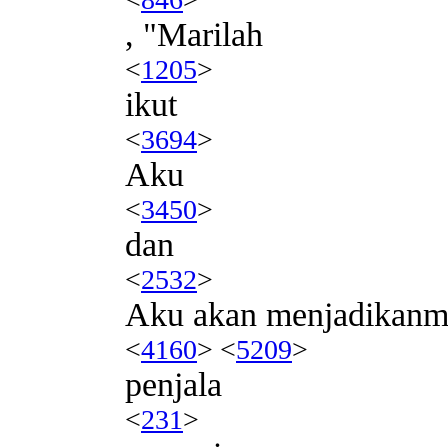
, "Marilah
<
1205
>
ikut
<
3694
>
Aku
<
3450
>
dan
<
2532
>
Aku akan menjadikan
<
4160
> <
5209
>
penjala
<
231
>