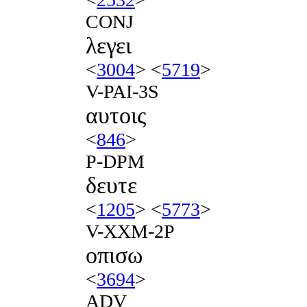
CONJ
λεγει
<
3004
> <
5719
>
V-PAI-3S
αυτοις
<
846
>
P-DPM
δευτε
<
1205
> <
5773
>
V-XXM-2P
οπισω
<
3694
>
ADV