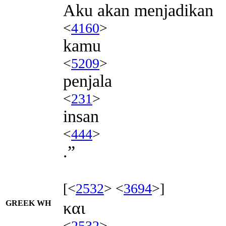
Aku akan menjadikan
<
4160
>
kamu
<
5209
>
penjala
<
231
>
insan
<
444
>
.”
[<
2532
> <
3694
>]
GREEK WH
και
<
2532
>