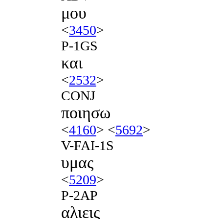
μου
<
3450
>
P-1GS
και
<
2532
>
CONJ
ποιησω
<
4160
> <
5692
>
V-FAI-1S
υμας
<
5209
>
P-2AP
αλιεις