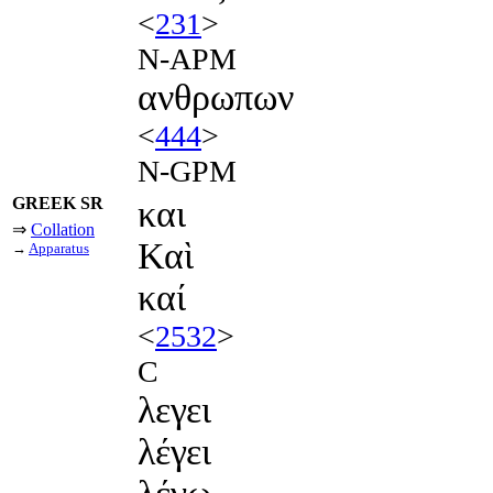
<
231
>
N-APM
ανθρωπων
<
444
>
N-GPM
GREEK SR
και
⇒
Collation
Καὶ
→
Apparatus
καί
<
2532
>
C
λεγει
λέγει