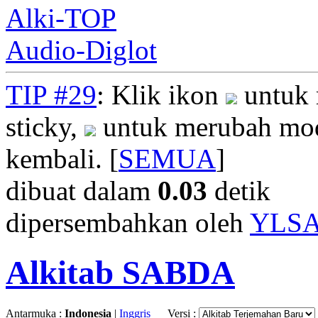
Alki-TOP
Audio-Diglot
TIP #29
: Klik ikon
untuk 
sticky,
untuk merubah mod
kembali. [
SEMUA
]
dibuat dalam
0.03
detik
dipersembahkan oleh
YLS
Alkitab SABDA
Antarmuka :
Indonesia
|
Inggris
Versi :