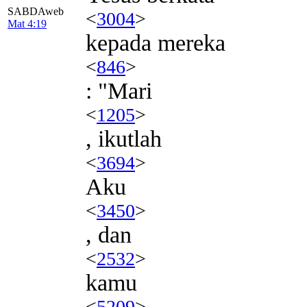
SABDAweb
<
3004
>
Mat 4:19
kepada mereka
<
846
>
: "Mari
<
1205
>
, ikutlah
<
3694
>
Aku
<
3450
>
, dan
<
2532
>
kamu
<
5209
>