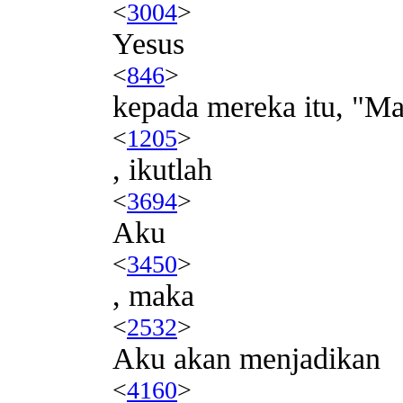
<
3004
>
Yesus
<
846
>
kepada mereka itu, "Ma
<
1205
>
, ikutlah
<
3694
>
Aku
<
3450
>
, maka
<
2532
>
Aku akan menjadikan
<
4160
>