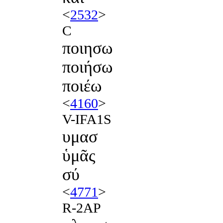
<
2532
>
C
ποιησω
ποιήσω
ποιέω
<
4160
>
V-IFA1S
υμασ
ὑμᾶς
σύ
<
4771
>
R-2AP