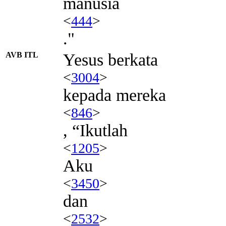
manusia
<
444
>
."
AVB ITL
Yesus berkata
<
3004
>
kepada mereka
<
846
>
, “Ikutlah
<
1205
>
Aku
<
3450
>
dan
<
2532
>