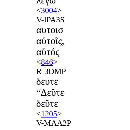
λέγω
<
3004
>
V-IPA3S
αυτοισ
αὐτοῖς,
αὐτός
<
846
>
R-3DMP
δευτε
“Δεῦτε
δεῦτε
<
1205
>
V-MAA2P