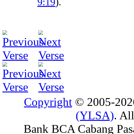
9:19
).
Copyright
© 2005-20
(YLSA)
. Al
Bank BCA Cabang Pasar