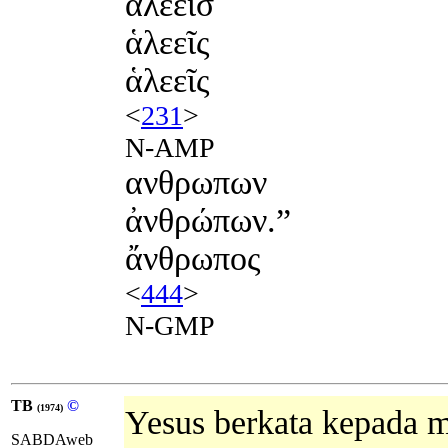
αλεεισ
ἁλεεῖς
ἁλεεῖς
<
231
>
N-AMP
ανθρωπων
ἀνθρώπων.”
ἄνθρωπος
<
444
>
N-GMP
TB
©
(1974)
Yesus berkata kepada 
SABDAweb