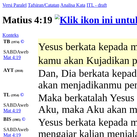
Versi Paralel
Tafsiran/Catatan
Analisa Kata
ITL - draft
Matius 4:19
Konteks
TB
©
(1974)
Yesus berkata kepada 
SABDAweb
Mat 4:19
kamu akan Kujadikan p
AYT
Dan, Dia berkata kepad
(2018)
akan menjadikanmu pen
TL
©
Maka berkatalah Yesus 
(1954)
SABDAweb
Aku, maka Aku akan me
Mat 4:19
BIS
©
Yesus berkata kepada m
(1985)
SABDAweb
mengajar kalian menjal
Mat 4:19