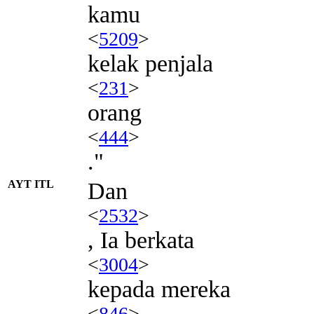
kamu
<
5209
>
kelak penjala
<
231
>
orang
<
444
>
."
AYT ITL
Dan
<
2532
>
, Ia berkata
<
3004
>
kepada mereka
<
846
>