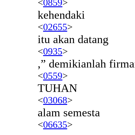
<
0859
>
kehendaki
<
02655
>
itu akan datang
<
0935
>
,” demikianlah firm
<
0559
>
TUHAN
<
03068
>
alam semesta
<
06635
>