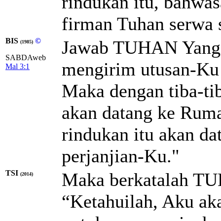
rindukan itu, bahwas
firman Tuhan serwa 
BIS
©
Jawab TUHAN Yang 
(1985)
SABDAweb
mengirim utusan-Ku 
Mal 3:1
Maka dengan tiba-t
akan datang ke Rum
rindukan itu akan 
perjanjian-Ku."
TSI
Maka berkatalah T
(2014)
“Ketahuilah, Aku ak