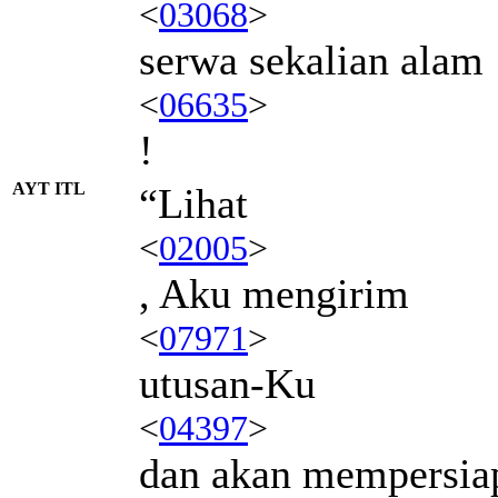
<
03068
>
serwa sekalian alam
<
06635
>
!
AYT ITL
“Lihat
<
02005
>
, Aku mengirim
<
07971
>
utusan-Ku
<
04397
>
dan akan mempersia