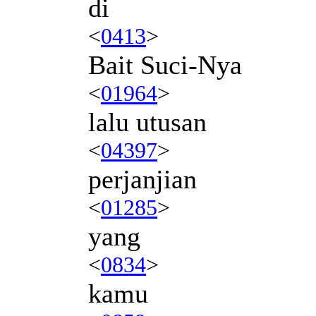
di
<
0413
>
Bait Suci-Nya
<
01964
>
lalu utusan
<
04397
>
perjanjian
<
01285
>
yang
<
0834
>
kamu