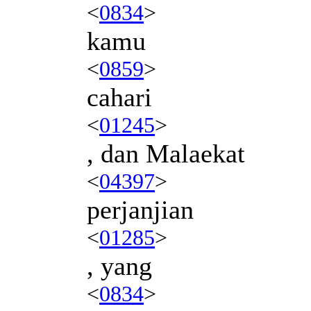
<
0834
>
kamu
<
0859
>
cahari
<
01245
>
, dan Malaekat
<
04397
>
perjanjian
<
01285
>
, yang
<
0834
>