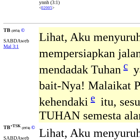
ynnh
(3:1)
<
02005
>
TB
©
(1974)
Lihat, Aku menyuru
SABDAweb
Mal 3:1
mempersiapkan jalan
c
mendadak Tuhan
y
bait-Nya! Malaikat P
e
kehendaki
itu, ses
TUHAN semesta ala
+TSK
TB
©
Lihat, Aku menyuru
(1974)
SABDAweb