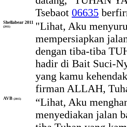
Tsebaot
06635
berfi
Shellabear 2011
"Lihat, Aku menyuru
(2011)
mempersiapkan jala
dengan tiba-tiba TU
hadir di Bait Suci-N
yang kamu kehendaki
firman ALLAH, Tuha
AVB
“Lihat, Aku menghan
(2015)
menyediakan jalan b
tiba Tuhan yang kamu