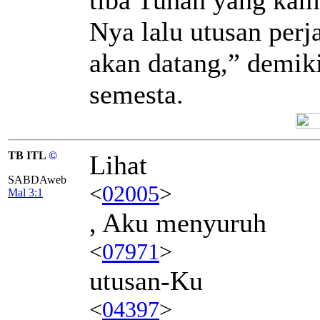
Nya lalu utusan perj
akan datang,” demi
semesta.
TB ITL
©
Lihat
SABDAweb
<
02005
>
Mal 3:1
, Aku menyuruh
<
07971
>
utusan-Ku
<
04397
>