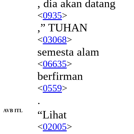
, dia akan datang
<
0935
>
,” TUHAN
<
03068
>
semesta alam
<
06635
>
berfirman
<
0559
>
.
AVB ITL
“Lihat
<
02005
>