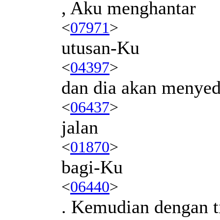
, Aku menghantar
<
07971
>
utusan-Ku
<
04397
>
dan dia akan menyed
<
06437
>
jalan
<
01870
>
bagi-Ku
<
06440
>
. Kemudian dengan t