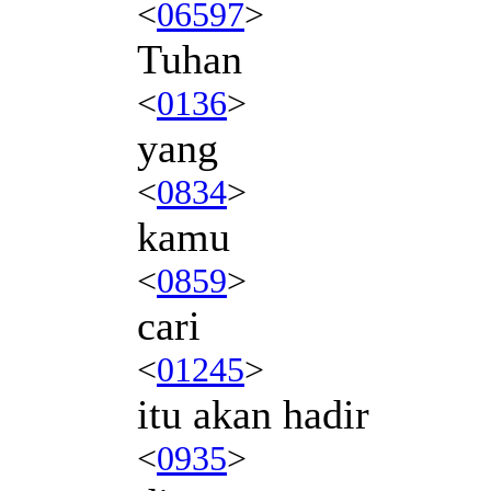
<
06597
>
Tuhan
<
0136
>
yang
<
0834
>
kamu
<
0859
>
cari
<
01245
>
itu akan hadir
<
0935
>