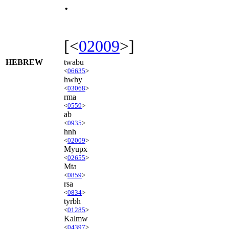
.
[<
02009
>]
HEBREW
twabu
<
06635
>
hwhy
<
03068
>
rma
<
0559
>
ab
<
0935
>
hnh
<
02009
>
Myupx
<
02655
>
Mta
<
0859
>
rsa
<
0834
>
tyrbh
<
01285
>
Kalmw
<
04397
>