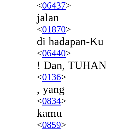
<
06437
>
jalan
<
01870
>
di hadapan-Ku
<
06440
>
! Dan, TUHAN
<
0136
>
, yang
<
0834
>
kamu
<
0859
>