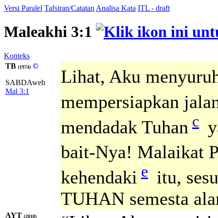
Versi Paralel
Tafsiran/Catatan
Analisa Kata
ITL - draft
Maleakhi 3:1
Konteks
TB
©
(1974)
Lihat, Aku menyuru
SABDAweb
Mal 3:1
mempersiapkan jalan
c
mendadak Tuhan
y
bait-Nya! Malaikat P
e
kehendaki
itu, ses
TUHAN semesta ala
AYT
(2018)