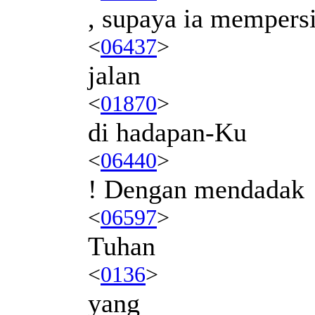
, supaya ia mempers
<
06437
>
jalan
<
01870
>
di hadapan-Ku
<
06440
>
! Dengan mendadak
<
06597
>
Tuhan
<
0136
>
yang