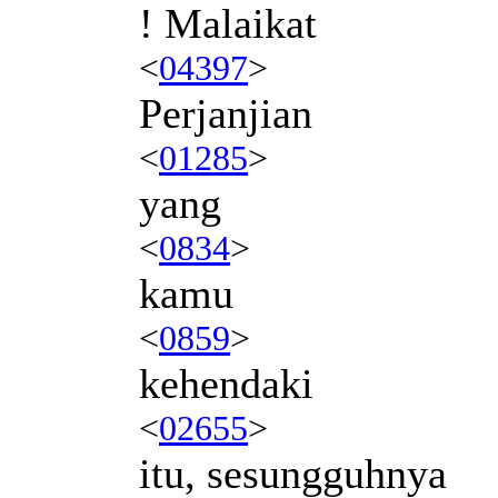
! Malaikat
<
04397
>
Perjanjian
<
01285
>
yang
<
0834
>
kamu
<
0859
>
kehendaki
<
02655
>
itu, sesungguhnya