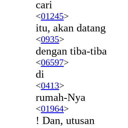
cari
<
01245
>
itu, akan datang
<
0935
>
dengan tiba-tiba
<
06597
>
di
<
0413
>
rumah-Nya
<
01964
>
! Dan, utusan