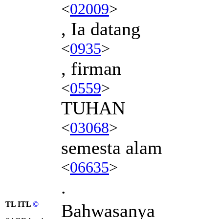
<
02009
>
, Ia datang
<
0935
>
, firman
<
0559
>
TUHAN
<
03068
>
semesta alam
<
06635
>
.
TL ITL
©
Bahwasanya