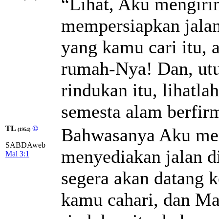
“Lihat, Aku mengiri
mempersiapkan jala
yang kamu cari itu, 
rumah-Nya! Dan, utu
rindukan itu, lihatl
semesta alam berfir
TL
©
Bahwasanya Aku men
(1954)
SABDAweb
menyediakan jalan d
Mal 3:1
segera akan datang 
kamu cahari, dan Ma