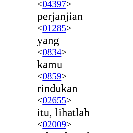
<
04397
>
perjanjian
<
01285
>
yang
<
0834
>
kamu
<
0859
>
rindukan
<
02655
>
itu, lihatlah
<
02009
>