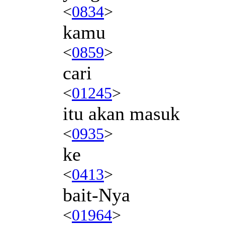
<
0834
>
kamu
<
0859
>
cari
<
01245
>
itu akan masuk
<
0935
>
ke
<
0413
>
bait-Nya
<
01964
>