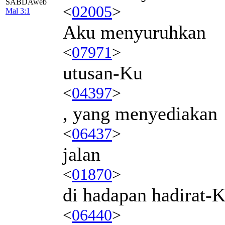
SABDAweb
<
02005
>
Mal 3:1
Aku menyuruhkan
<
07971
>
utusan-Ku
<
04397
>
, yang menyediakan
<
06437
>
jalan
<
01870
>
di hadapan hadirat-
<
06440
>