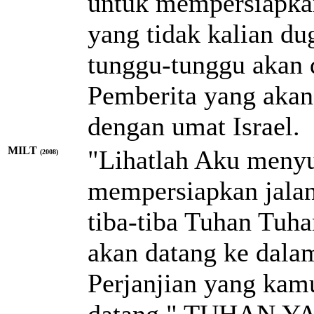
untuk mempersiapkan
yang tidak kalian d
tunggu-tunggu akan 
Pemberita yang akan
dengan umat Israel.
MILT
"Lihatlah Aku menyu
(2008)
mempersiapkan jala
tiba-tiba
Tuhan
Tuh
akan datang ke dalam
Perjanjian yang kam
datang,"
TUHAN
Y