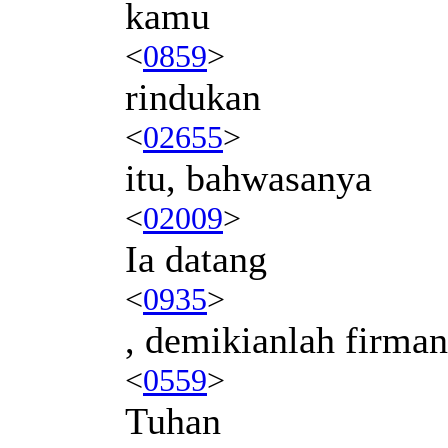
kamu
<
0859
>
rindukan
<
02655
>
itu, bahwasanya
<
02009
>
Ia datang
<
0935
>
, demikianlah firman
<
0559
>
Tuhan