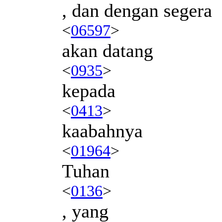
, dan dengan segera
<
06597
>
akan datang
<
0935
>
kepada
<
0413
>
kaabahnya
<
01964
>
Tuhan
<
0136
>
, yang