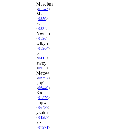
Mysqbm
<
01245
>
Mta
<
0859
>
rsa
<
0834
>
Nwdah
<
0136
>
wlkyh
<
01964
>
la
<
0413
>
awby
<
0935
>
Matpw
<
06597
>
ynpl
<
06440
>
Krd
<
01870
>
hnpw
<
06437
>
ykalm
<
04397
>
xls
<
07971
>