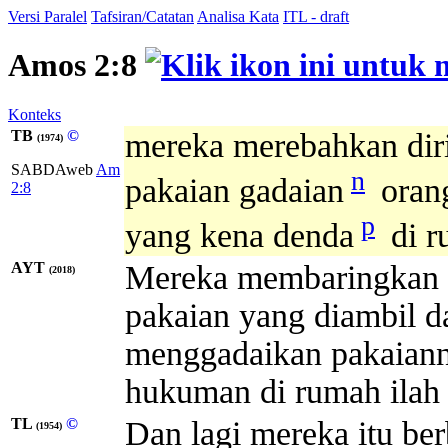
Versi Paralel
Tafsiran/Catatan
Analisa Kata
ITL - draft
Amos 2:8
Konteks
TB
©
mereka merebahkan diri
(1974)
SABDAweb
Am
n
pakaian gadaian
oran
2:8
p
yang kena denda
di r
AYT
Mereka membaringkan di
(2018)
pakaian yang diambil d
menggadaikan pakaiann
hukuman di rumah ilah
TL
©
Dan lagi mereka itu ber
(1954)