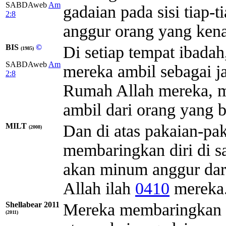
SABDAweb
Am
gadaian pada sisi tiap-
2:8
anggur orang yang kena
BIS
©
Di setiap tempat ibadah
(1985)
SABDAweb
Am
mereka ambil sebagai j
2:8
Rumah Allah mereka, 
ambil dari orang yang 
MILT
Dan di atas pakaian-pa
(2008)
membaringkan diri di 
akan minum anggur dari
Allah
ilah
0410
mereka
Shellabear 2011
Mereka membaringkan dir
(2011)