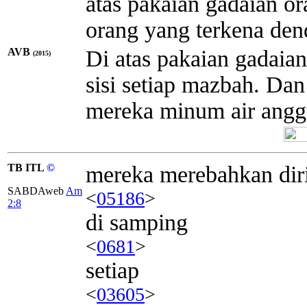
atas pakaian gadaian 
orang yang terkena den
AVB
Di atas pakaian gadaia
(2015)
sisi setiap mazbah. Da
mereka minum air anggu
TB ITL
©
mereka merebahkan dir
SABDAweb
Am
<
05186
>
2:8
di samping
<
0681
>
setiap
<
03605
>