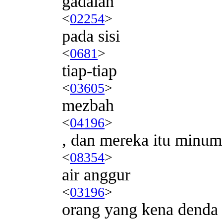
gadaian
<
02254
>
pada sisi
<
0681
>
tiap-tiap
<
03605
>
mezbah
<
04196
>
, dan mereka itu minum
<
08354
>
air anggur
<
03196
>
orang yang kena denda