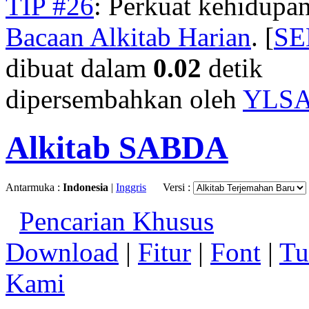
TIP #26
: Perkuat kehidupan
Bacaan Alkitab Harian
. [
S
dibuat dalam
0.02
detik
dipersembahkan oleh
YLS
Alkitab SABDA
Antarmuka :
Indonesia
|
Inggris
Versi :
Pencarian Khusus
Download
|
Fitur
|
Font
|
Tu
Kami