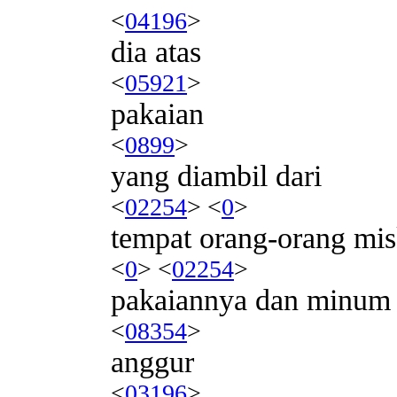
<
04196
>
dia atas
<
05921
>
pakaian
<
0899
>
yang diambil dari
<
02254
> <
0
>
tempat orang-orang mi
<
0
> <
02254
>
pakaiannya dan minum
<
08354
>
anggur
<
03196
>