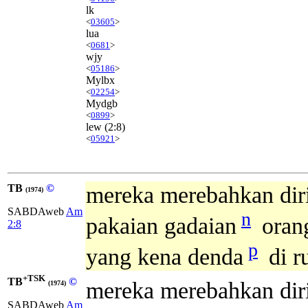
lk
<
03605
>
lua
<
0681
>
wjy
<
05186
>
Mylbx
<
02254
>
Mydgb
<
0899
>
lew
(2:8)
<
05921
>
TB
©
mereka merebahkan diri
(1974)
SABDAweb
Am
n
pakaian gadaian
oran
2:8
p
yang kena denda
di r
+TSK
TB
©
mereka merebahkan dir
(1974)
SABDAweb
Am