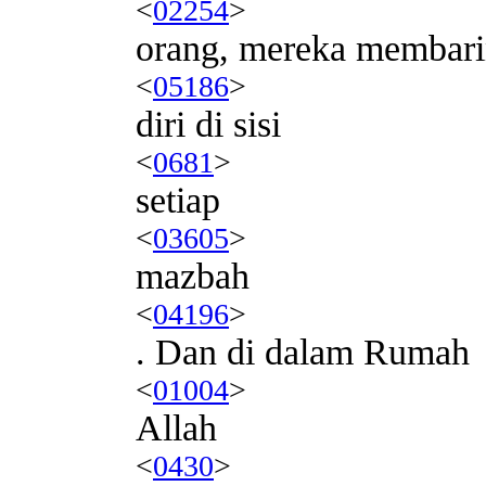
<
02254
>
orang, mereka membar
<
05186
>
diri di sisi
<
0681
>
setiap
<
03605
>
mazbah
<
04196
>
. Dan di dalam Rumah
<
01004
>
Allah
<
0430
>