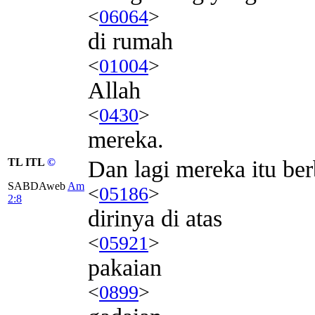
<
06064
>
di rumah
<
01004
>
Allah
<
0430
>
mereka.
TL ITL
©
Dan lagi mereka itu be
SABDAweb
Am
<
05186
>
2:8
dirinya di atas
<
05921
>
pakaian
<
0899
>