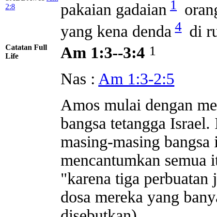
1
pakaian gadaian
oran
2:8
4
yang kena denda
di r
Catatan Full
1
Am 1:3--3:4
Life
Nas :
Am 1:3-2:5
Amos mulai dengan me
bangsa tetangga Israel.
masing-masing bangsa i
mencantumkan semua it
"karena tiga perbuatan 
dosa mereka yang bany
disebutkan).