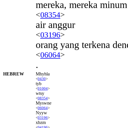
mereka, mereka minum
<
08354
>
air anggur
<
03196
>
orang yang terkena den
<
06064
>
.
HEBREW
Mhyhla
<
0430
>
tyb
<
01004
>
wtsy
<
08354
>
Myswne
<
06064
>
Nyyw
<
03196
>
xbzm
<
04196
>