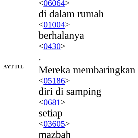
<
06064
>
di dalam rumah
<
01004
>
berhalanya
<
0430
>
.
AYT ITL
Mereka membaringkan
<
05186
>
diri di samping
<
0681
>
setiap
<
03605
>
mazbah