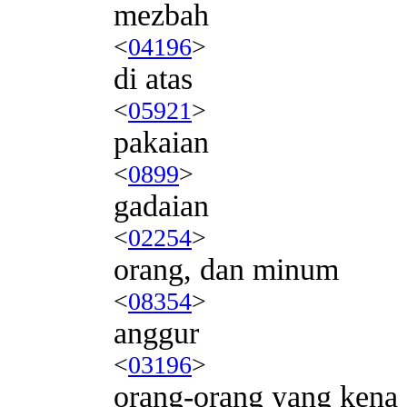
mezbah
<
04196
>
di atas
<
05921
>
pakaian
<
0899
>
gadaian
<
02254
>
orang, dan minum
<
08354
>
anggur
<
03196
>
orang-orang yang kena