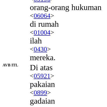
orang-orang hukuman
<
06064
>
di rumah
<
01004
>
ilah
<
0430
>
mereka.
AVB ITL
Di atas
<
05921
>
pakaian
<
0899
>
gadaian