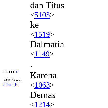
dan Titus
<
5103
>
ke
<
1519
>
Dalmatia
<
1149
>
.
TL ITL
©
Karena
SABDAweb
<
1063
>
2Tim 4:10
Demas
<
1214
>