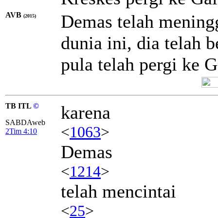
AVB
Demas telah meningg
(2015)
dunia ini, dia telah 
pula telah pergi ke G
TB ITL
©
karena
SABDAweb
<
1063
>
2Tim 4:10
Demas
<
1214
>
telah mencintai
<
25
>