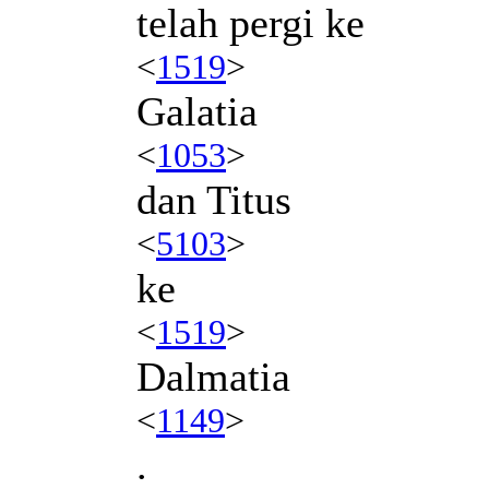
telah pergi ke
<
1519
>
Galatia
<
1053
>
dan Titus
<
5103
>
ke
<
1519
>
Dalmatia
<
1149
>
.