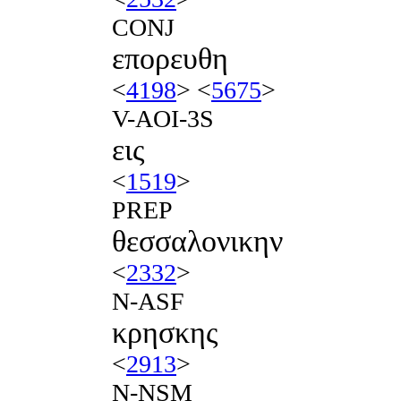
CONJ
επορευθη
<
4198
> <
5675
>
V-AOI-3S
εις
<
1519
>
PREP
θεσσαλονικην
<
2332
>
N-ASF
κρησκης
<
2913
>
N-NSM