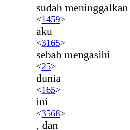
sudah meninggalkan
<
1459
>
aku
<
3165
>
sebab mengasihi
<
25
>
dunia
<
165
>
ini
<
3568
>
, dan