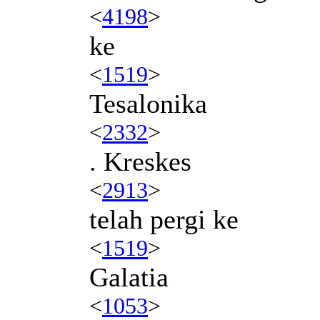
<
4198
>
ke
<
1519
>
Tesalonika
<
2332
>
. Kreskes
<
2913
>
telah pergi ke
<
1519
>
Galatia
<
1053
>