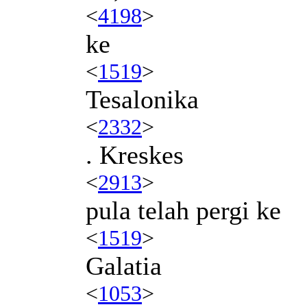
<
4198
>
ke
<
1519
>
Tesalonika
<
2332
>
. Kreskes
<
2913
>
pula telah pergi ke
<
1519
>
Galatia
<
1053
>