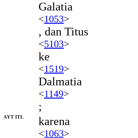
Galatia
<
1053
>
, dan Titus
<
5103
>
ke
<
1519
>
Dalmatia
<
1149
>
;
AYT ITL
karena
<
1063
>