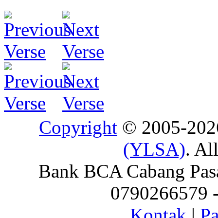
Copyright
© 2005-20
(YLSA)
. Al
Bank BCA Cabang Pasar
0790266579 - 
Kontak
|
Pa