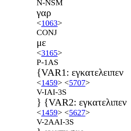
N-NSM
γαρ
<
1063
>
CONJ
με
<
3165
>
P-1AS
{VAR1: εγκατελειπεν
<
1459
> <
5707
>
V-IAI-3S
} {VAR2: εγκατελιπεν
<
1459
> <
5627
>
V-2AAI-3S