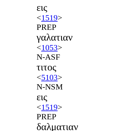
εις
<
1519
>
PREP
γαλατιαν
<
1053
>
N-ASF
τιτος
<
5103
>
N-NSM
εις
<
1519
>
PREP
δαλματιαν