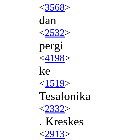
<
3568
>
dan
<
2532
>
pergi
<
4198
>
ke
<
1519
>
Tesalonika
<
2332
>
. Kreskes
<
2913
>