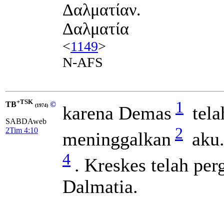
Δαλματίαν.
Δαλματία
<
1149
>
N-AFS
+TSK
1
TB
©
karena Demas
tela
(1974)
SABDAweb
2
2Tim 4:10
meninggalkan
aku.
4
. Kreskes telah per
Dalmatia.