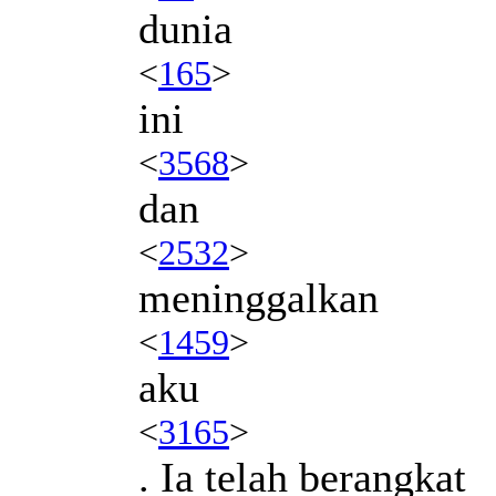
dunia
<
165
>
ini
<
3568
>
dan
<
2532
>
meninggalkan
<
1459
>
aku
<
3165
>
. Ia telah berangkat