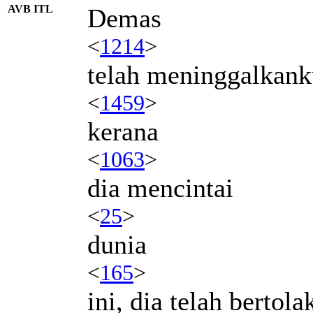
AVB ITL
Demas
<
1214
>
telah meninggalkank
<
1459
>
kerana
<
1063
>
dia mencintai
<
25
>
dunia
<
165
>
ini, dia telah bertola