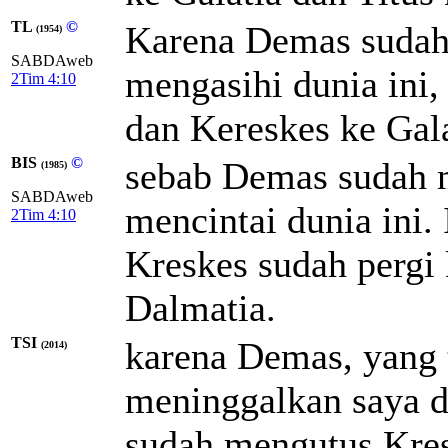
TL
©
Karena Demas sudah
(1954)
SABDAweb
mengasihi dunia ini,
2Tim 4:10
dan Kereskes ke Gala
BIS
©
sebab Demas sudah 
(1985)
SABDAweb
mencintai dunia ini. 
2Tim 4:10
Kreskes sudah pergi 
Dalmatia.
TSI
karena Demas, yang t
(2014)
meninggalkan saya d
sudah mengutus Kresk