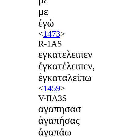
με
ἐγώ
<
1473
>
R-1AS
εγκατελειπεν
ἐγκατέλειπεν,
ἐγκαταλείπω
<
1459
>
V-IIA3S
αγαπησασ
ἀγαπήσας
ἀγαπάω