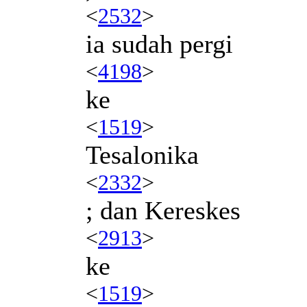
<
2532
>
ia sudah pergi
<
4198
>
ke
<
1519
>
Tesalonika
<
2332
>
; dan Kereskes
<
2913
>
ke
<
1519
>