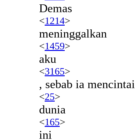
Demas
<
1214
>
meninggalkan
<
1459
>
aku
<
3165
>
, sebab ia mencintai
<
25
>
dunia
<
165
>
ini