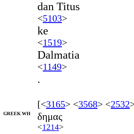
dan Titus
<
5103
>
ke
<
1519
>
Dalmatia
<
1149
>
.
[<
3165
> <
3568
> <
2532
GREEK WH
δημας
<
1214
>