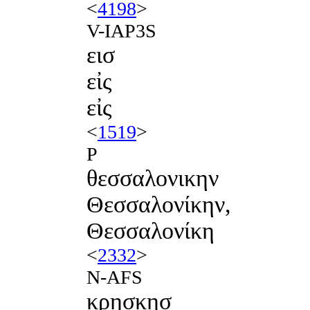
<
4198
>
V-IAP3S
εισ
εἰς
εἰς
<
1519
>
P
θεσσαλονικην
Θεσσαλονίκην,
Θεσσαλονίκη
<
2332
>
N-AFS
κρησκησ