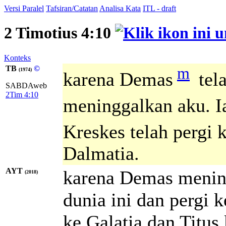
Versi Paralel
Tafsiran/Catatan
Analisa Kata
ITL - draft
2 Timotius 4:10
Konteks
TB
©
m
(1974)
karena Demas
tela
SABDAweb
2Tim 4:10
meninggalkan aku. Ia
Kreskes telah pergi 
Dalmatia.
AYT
karena Demas mening
(2018)
dunia ini dan pergi k
ke Galatia dan Titus