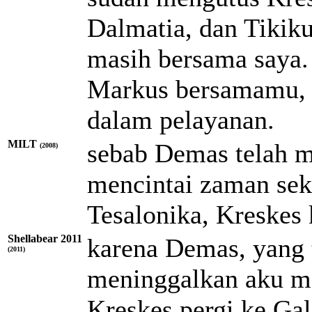
Dalmatia, dan Tikik
masih bersama saya.
Markus bersamamu, 
dalam pelayanan.
MILT
sebab Demas telah m
(2008)
mencintai zaman seka
Tesalonika, Kreskes 
Shellabear 2011
karena Demas, yang t
(2011)
meninggalkan aku me
Kreskes pergi ke Gal