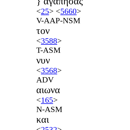
} αγαπησας
<
25
> <
5660
>
V-AAP-NSM
τον
<
3588
>
T-ASM
νυν
<
3568
>
ADV
αιωνα
<
165
>
N-ASM
και
<
2532
>