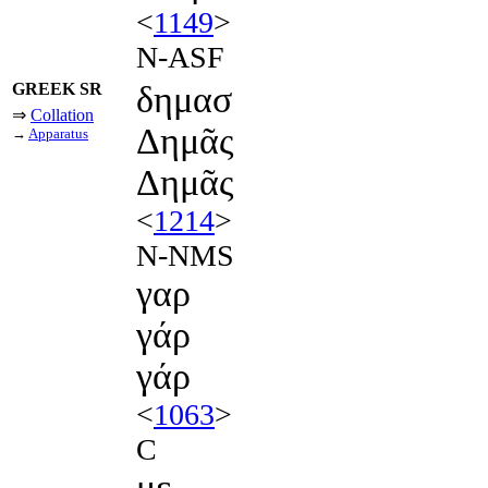
<
1149
>
N-ASF
GREEK SR
δημασ
⇒
Collation
Δημᾶς
→
Apparatus
Δημᾶς
<
1214
>
N-NMS
γαρ
γάρ
γάρ
<
1063
>
C
με