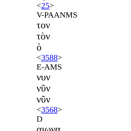
<
25
>
V-PAANMS
τον
τὸν
ὁ
<
3588
>
E-AMS
νυν
νῦν
νῦν
<
3568
>
D
αιωνα