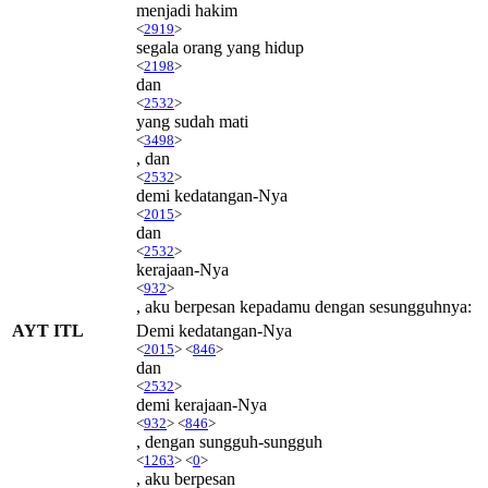
menjadi hakim
<
2919
>
segala orang yang hidup
<
2198
>
dan
<
2532
>
yang sudah mati
<
3498
>
, dan
<
2532
>
demi kedatangan-Nya
<
2015
>
dan
<
2532
>
kerajaan-Nya
<
932
>
, aku berpesan kepadamu dengan sesungguhnya:
AYT ITL
Demi kedatangan-Nya
<
2015
> <
846
>
dan
<
2532
>
demi kerajaan-Nya
<
932
> <
846
>
, dengan sungguh-sungguh
<
1263
> <
0
>
, aku berpesan