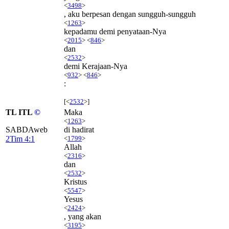
<
3498
>
, aku berpesan dengan sungguh-sungguh
<
1263
>
kepadamu demi penyataan-Nya
<
2015
> <
846
>
dan
<
2532
>
demi Kerajaan-Nya
<
932
> <
846
>
:
[<
2532
>]
TL ITL
©
Maka
<
1263
>
SABDAweb
di hadirat
2Tim 4:1
<
1799
>
Allah
<
2316
>
dan
<
2532
>
Kristus
<
5547
>
Yesus
<
2424
>
, yang akan
<
3195
>