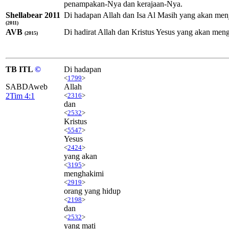
penampakan-Nya dan kerajaan-Nya.
Shellabear 2011
Di hadapan Allah dan Isa Al Masih yang akan men
(2011)
AVB
Di hadirat Allah dan Kristus Yesus yang akan me
(2015)
TB ITL
©
Di hadapan
<
1799
>
SABDAweb
Allah
2Tim 4:1
<
2316
>
dan
<
2532
>
Kristus
<
5547
>
Yesus
<
2424
>
yang akan
<
3195
>
menghakimi
<
2919
>
orang yang hidup
<
2198
>
dan
<
2532
>
yang mati