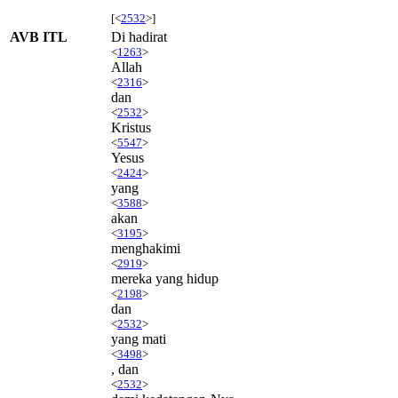
[<
2532
>]
AVB ITL
Di hadirat
<
1263
>
Allah
<
2316
>
dan
<
2532
>
Kristus
<
5547
>
Yesus
<
2424
>
yang
<
3588
>
akan
<
3195
>
menghakimi
<
2919
>
mereka yang hidup
<
2198
>
dan
<
2532
>
yang mati
<
3498
>
, dan
<
2532
>