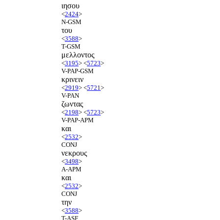
ιησου
<
2424
>
N-GSM
του
<
3588
>
T-GSM
μελλοντος
<
3195
> <
5723
>
V-PAP-GSM
κρινειν
<
2919
> <
5721
>
V-PAN
ζωντας
<
2198
> <
5723
>
V-PAP-APM
και
<
2532
>
CONJ
νεκρους
<
3498
>
A-APM
και
<
2532
>
CONJ
την
<
3588
>
T-ASF