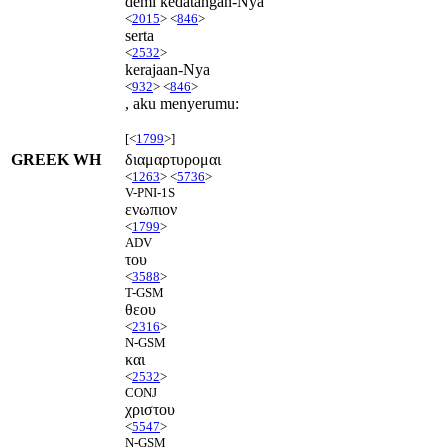
demi kedatangan-Nya
<
2015
> <
846
>
serta
<
2532
>
kerajaan-Nya
<
932
> <
846
>
, aku menyerumu:
[<
1799
>]
GREEK WH
διαμαρτυρομαι
<
1263
> <
5736
>
V-PNI-1S
ενωπιον
<
1799
>
ADV
του
<
3588
>
T-GSM
θεου
<
2316
>
N-GSM
και
<
2532
>
CONJ
χριστου
<
5547
>
N-GSM