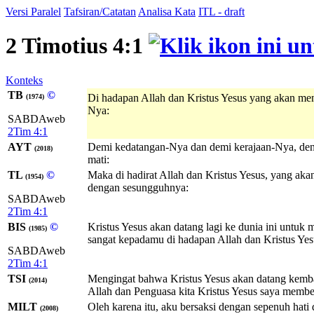
Versi Paralel
Tafsiran/Catatan
Analisa Kata
ITL - draft
2 Timotius 4:1
Konteks
TB
©
Di hadapan Allah dan Kristus Yesus yang akan me
(1974)
Nya:
SABDAweb
2Tim 4:1
AYT
Demi kedatangan-Nya dan demi kerajaan-Nya, den
(2018)
mati:
TL
©
Maka di hadirat Allah dan Kristus Yesus, yang a
(1954)
dengan sesungguhnya:
SABDAweb
2Tim 4:1
BIS
©
Kristus Yesus akan datang lagi ke dunia ini untuk
(1985)
sangat kepadamu di hadapan Allah dan Kristus Yes
SABDAweb
2Tim 4:1
TSI
Mengingat bahwa Kristus Yesus akan datang kemba
(2014)
Allah dan Penguasa kita Kristus Yesus saya membe
MILT
Oleh karena itu, aku bersaksi dengan sepenuh hati
(2008)