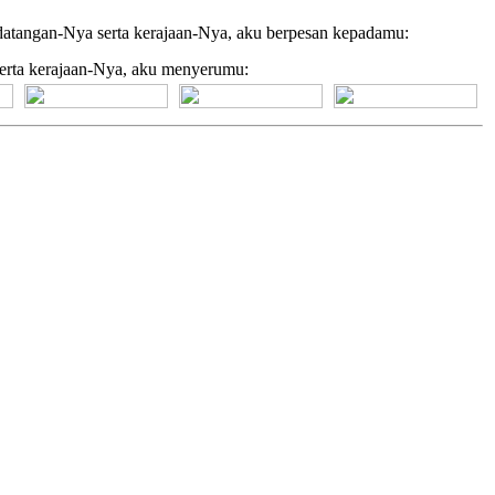
datangan-Nya serta kerajaan-Nya, aku berpesan kepadamu:
serta kerajaan-Nya, aku menyerumu:
[+] Bhs. Suku
[+] Bhs. Indonesia
[+] Bhs. Inggris