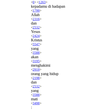
<
0
> <
1263
>
kepadamu di hadapan
<
1799
>
Allah
<
2316
>
dan
<
2532
>
Yesus
<
2424
>
Kristus
<
5547
>
yang
<
3588
>
akan
<
3195
>
menghakimi
<
2919
>
orang yang hidup
<
2198
>
dan
<
2532
>
yang
<
3588
>
mati
<
3498
>
: