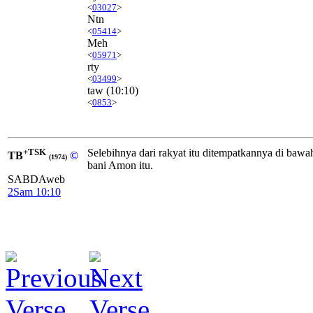
<
03027
>
Ntn
<
05414
>
Meh
<
05971
>
rty
<
03499
>
taw
(10:10)
<
0853
>
+TSK
Selebihnya dari rakyat itu ditempatkannya di baw
TB
©
(1974)
bani Amon itu.
SABDAweb
2Sam 10:10