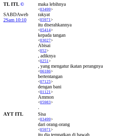
TL ITL
©
maka lebihnya
<
03499
>
SABDAweb
rakyat
2Sam 10:10
<
05971
>
itu diserahkannya
<
05414
>
kepada tangan
<
03027
>
Abisai
<
052
>
, adiknya
<
0251
>
, yang mengatur ikatan perangnya
<
06186
>
bertentangan
<
07125
>
dengan bani
<
01121
>
Ammon
<
05983
>
.
AYT ITL
Sisa
<
03499
>
dari orang-orang
<
05971
>
itu dia tempatkan di bawah