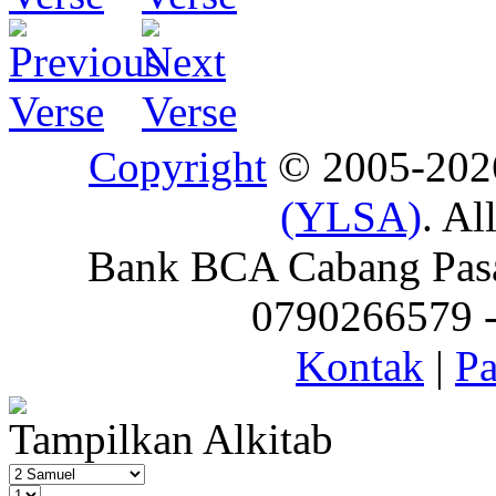
Copyright
© 2005-20
(YLSA)
. Al
Bank BCA Cabang Pasar
0790266579 - 
Kontak
|
Pa
Tampilkan Alkitab