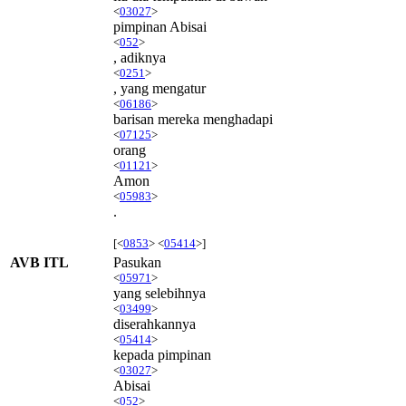
<
03027
>
pimpinan Abisai
<
052
>
, adiknya
<
0251
>
, yang mengatur
<
06186
>
barisan mereka menghadapi
<
07125
>
orang
<
01121
>
Amon
<
05983
>
.
[<
0853
> <
05414
>]
AVB ITL
Pasukan
<
05971
>
yang selebihnya
<
03499
>
diserahkannya
<
05414
>
kepada pimpinan
<
03027
>
Abisai
<
052
>