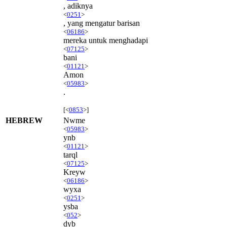
, adiknya
<
0251
>
, yang mengatur barisan
<
06186
>
mereka untuk menghadapi
<
07125
>
bani
<
01121
>
Amon
<
05983
>
.
[<
0853
>]
HEBREW
Nwme
<
05983
>
ynb
<
01121
>
tarql
<
07125
>
Kreyw
<
06186
>
wyxa
<
0251
>
ysba
<
052
>
dyb