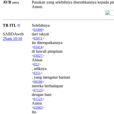
AVB
Pasukan yang selebihnya diserahkannya kepada pi
(2015)
Amon.
TB ITL
©
Selebihnya
<
03499
>
SABDAweb
dari rakyat
2Sam 10:10
<
05971
>
itu ditempatkannya
<
05414
>
di bawah pimpinan
<
03027
>
Abisai
<
052
>
, adiknya
<
0251
>
, yang mengatur barisan
<
06186
>
mereka berhadapan
<
07125
>
dengan bani
<
01121
>
Amon
<
05983
>
itu.