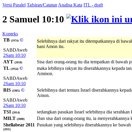
Versi Paralel
Tafsiran/Catatan
Analisa Kata
ITL - draft
2 Samuel 10:10
Konteks
TB
©
Selebihnya dari rakyat itu ditempatkannya di bawa
(1974)
bani Amon itu.
SABDAweb
2Sam 10:10
AYT
Sisa dari orang-orang itu dia tempatkan di bawah
(2018)
TL
©
maka lebihnya rakyat itu diserahkannya kepada ta
(1954)
Ammon.
SABDAweb
2Sam 10:10
BIS
©
Selebihnya dari tentara Israel diserahkannya kepa
(1985)
Amon.
SABDAweb
2Sam 10:10
TSI
sedangkan pasukan Israel selebihnya dia serahka
(2014)
MILT
Dan sisa dari orang-orang itu, ia menyerahkanny
(2008)
Shellabear 2011
Pasukan yang selebihnya diserahkannya ke bawah 
(2011)