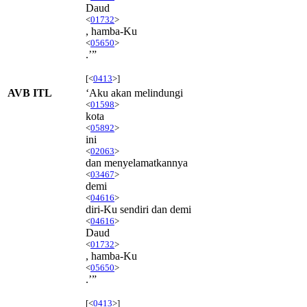
Daud
<
01732
>
, hamba-Ku
<
05650
>
.’”
[<
0413
>]
AVB ITL
‘Aku akan melindungi
<
01598
>
kota
<
05892
>
ini
<
02063
>
dan menyelamatkannya
<
03467
>
demi
<
04616
>
diri-Ku sendiri dan demi
<
04616
>
Daud
<
01732
>
, hamba-Ku
<
05650
>
.’”
[<
0413
>]