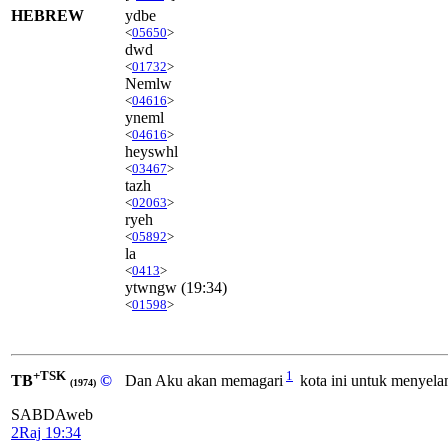
HEBREW
ydbe
<
05650
>
dwd
<
01732
>
Nemlw
<
04616
>
yneml
<
04616
>
heyswhl
<
03467
>
tazh
<
02063
>
ryeh
<
05892
>
la
<
0413
>
ytwngw
(19:34)
<
01598
>
+TSK
1
TB
©
Dan Aku akan memagari
kota ini untuk menyel
(1974)
SABDAweb
2Raj 19:34