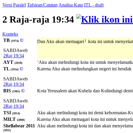
Versi Paralel
Tafsiran/Catatan
Analisa Kata
ITL - draft
2 Raja-raja 19:34
Konteks
TB
©
t
Dan Aku akan memagari
kota ini untuk menyela
(1974)
SABDAweb
2Raj 19:34
AYT
‘Aku akan melindungi kota ini untuk menyelamat
(2018)
TL
©
Karena Aku akan melindungkan negeri ini hendak
(1954)
SABDAweb
2Raj 19:34
BIS
©
Kota Yerusalem akan Kubela dan Kulindungi demi
(1985)
SABDAweb
2Raj 19:34
TSI
Aku akan melindungi kota ini demi kehormatan-K
(2014)
MILT
Karena Aku akan memagari kota ini untuk menye
(2008)
Shellabear 2011
Aku akan melindungi kota ini dan akan menyelama
(2011)