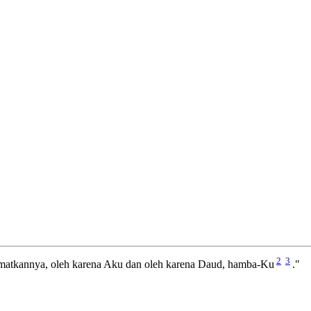
2
3
amatkannya, oleh karena Aku dan oleh karena Daud, hamba-Ku
."