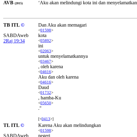
AVB
‘Aku akan melindungi kota ini dan menyelamatkan
(2015)
TB ITL
©
Dan Aku akan memagari
<
01598
>
SABDAweb
kota
2Raj 19:34
<
05892
>
ini
<
02063
>
untuk menyelamatkannya
<
03467
>
, oleh karena
<
04616
>
Aku dan oleh karena
<
04616
>
Daud
<
01732
>
, hamba-Ku
<
05650
>
."
[<
0413
>]
TL ITL
©
Karena Aku akan melindungkan
<
01598
>
SABDAweb
negeri