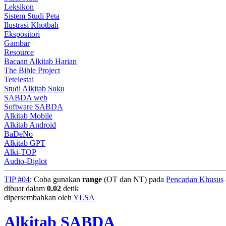
Leksikon
Sistem Studi Peta
Ilustrasi Khotbah
Ekspositori
Gambar
Resource
Bacaan Alkitab Harian
The Bible Project
Tetelestai
Studi Alkitab Suku
SABDA web
Software SABDA
Alkitab Mobile
Alkitab Android
BaDeNo
Alkitab GPT
Alki-TOP
Audio-Diglot
TIP #04
: Coba gunakan
range
(OT dan NT) pada
Pencarian Khusus
dibuat dalam
0.02
detik
dipersembahkan oleh
YLSA
Alkitab SABDA