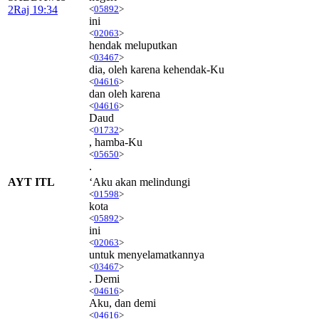
2Raj 19:34
<
05892
>
ini
<
02063
>
hendak meluputkan
<
03467
>
dia, oleh karena kehendak-Ku
<
04616
>
dan oleh karena
<
04616
>
Daud
<
01732
>
, hamba-Ku
<
05650
>
.
AYT ITL
‘Aku akan melindungi
<
01598
>
kota
<
05892
>
ini
<
02063
>
untuk menyelamatkannya
<
03467
>
. Demi
<
04616
>
Aku, dan demi
<
04616
>