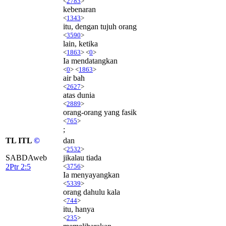
<
2783
>
kebenaran
<
1343
>
itu, dengan tujuh orang
<
3590
>
lain, ketika
<
1863
> <
0
>
Ia mendatangkan
<
0
> <
1863
>
air bah
<
2627
>
atas dunia
<
2889
>
orang-orang yang fasik
<
765
>
;
TL ITL
©
dan
<
2532
>
SABDAweb
jikalau tiada
2Ptr 2:5
<
3756
>
Ia menyayangkan
<
5339
>
orang dahulu kala
<
744
>
itu, hanya
<
235
>