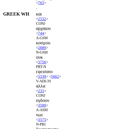
<
765
>
.
GREEK WH
και
<
2532
>
CONJ
αρχαιου
<
744
>
A-GSM
κοσμου
<
2889
>
N-GSM
ουκ
<
3756
>
PRT-N
εφεισατο
<
5339
> <
5662
>
V-ADI-3S
αλλα
<
235
>
CONJ
ογδοον
<
3590
>
A-ASM
νωε
<
3575
>
N-PRI