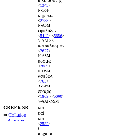
δικαιοσυνης
<
1343
>
N-GSF
κηρυκα
<
2783
>
N-ASM
εφυλαξεν
<
5442
> <
5656
>
V-AAI-3S
κατακλυσμον
<
2627
>
N-ASM
κοσμω
<
2889
>
N-DSM
ασεβων
<
765
>
A-GPM
επαξας
<
1863
> <
5660
>
V-AAP-NSM
GREEK SR
και
καὶ
⇒
Collation
καί
→
Apparatus
<
2532
>
C
αρχαιου