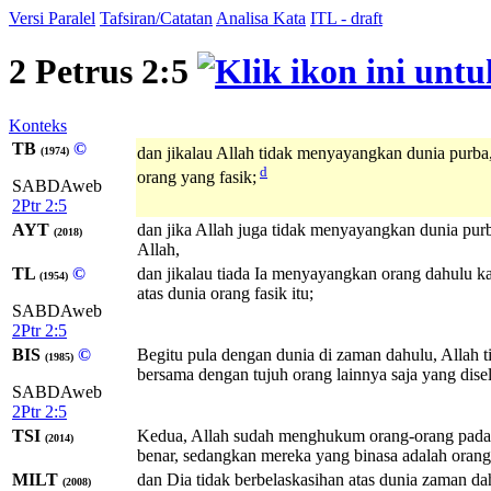
Versi Paralel
Tafsiran/Catatan
Analisa Kata
ITL - draft
2 Petrus 2:5
Konteks
TB
©
dan jikalau Allah tidak menyayangkan dunia purba
(1974)
d
orang yang fasik;
SABDAweb
2Ptr 2:5
AYT
dan jika Allah juga tidak menyayangkan dunia purb
(2018)
Allah,
TL
©
dan jikalau tiada Ia menyayangkan orang dahulu ka
(1954)
atas dunia orang fasik itu;
SABDAweb
2Ptr 2:5
BIS
©
Begitu pula dengan dunia di zaman dahulu, Allah 
(1985)
bersama dengan tujuh orang lainnya saja yang dise
SABDAweb
2Ptr 2:5
TSI
Kedua, Allah sudah menghukum orang-orang pada z
(2014)
benar, sedangkan mereka yang binasa adalah orang
MILT
dan Dia tidak berbelaskasihan atas dunia zaman da
(2008)