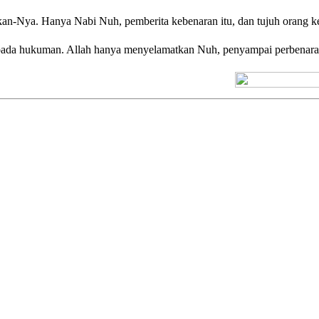
kan-Nya. Hanya Nabi Nuh, pemberita kebenaran itu, dan tujuh orang ke
ipada hukuman. Allah hanya menyelamatkan Nuh, penyampai perbenaran 
[+] Kuno