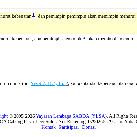
1
nurut kebenaran
, dan pemimpin-pemimpin akan memimpin menurut k
2
nurut kebenaran, dan pemimpin-pemimpin
akan memimpin menurut k
luruh dunia (bd.
Yes 9:7; 11:4; 16:5
), yang ditandai kebenaran dan oran
ight
© 2005-2026
Yayasan Lembaga SABDA (YLSA)
. All Rights Re
A Cabang Pasar Legi Solo - No. Rekening: 0790266579 - a.n. Yulia 
Kontak
|
Partisipasi
|
Donasi