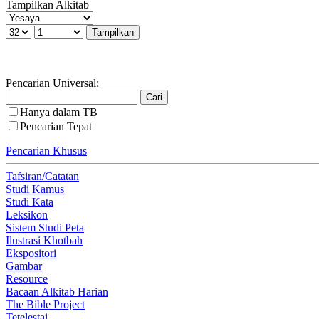
Tampilkan Alkitab
Pencarian Universal:
Hanya dalam TB
Pencarian Tepat
Pencarian Khusus
Tafsiran/Catatan
Studi Kamus
Studi Kata
Leksikon
Sistem Studi Peta
Ilustrasi Khotbah
Ekspositori
Gambar
Resource
Bacaan Alkitab Harian
The Bible Project
Tetelestai