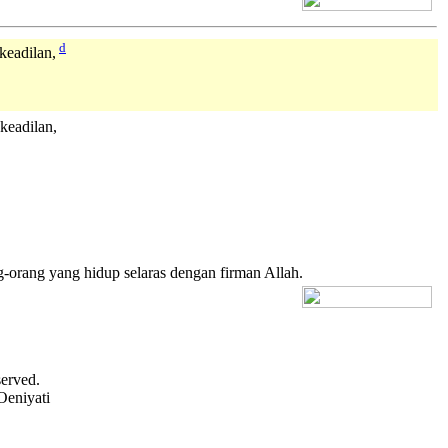
d
eadilan,
eadilan,
g-orang yang hidup selaras dengan firman Allah.
[+] Bhs. Inggris
served.
Oeniyati