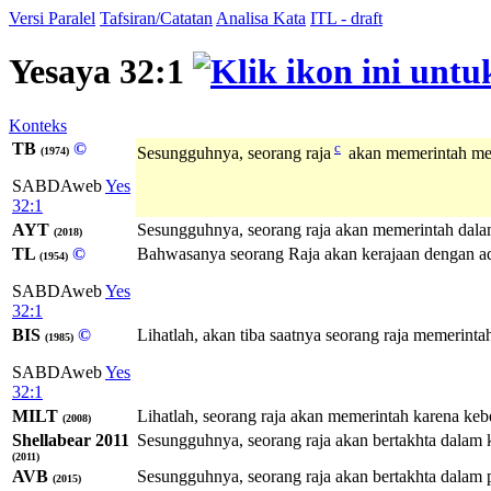
Versi Paralel
Tafsiran/Catatan
Analisa Kata
ITL - draft
Yesaya 32:1
Konteks
TB
©
c
Sesungguhnya, seorang raja
akan memerintah me
(1974)
SABDAweb
Yes
32:1
AYT
Sesungguhnya, seorang raja akan memerintah dala
(2018)
TL
©
Bahwasanya seorang Raja akan kerajaan dengan ad
(1954)
SABDAweb
Yes
32:1
BIS
©
Lihatlah, akan tiba saatnya seorang raja memerin
(1985)
SABDAweb
Yes
32:1
MILT
Lihatlah, seorang raja akan memerintah karena k
(2008)
Shellabear 2011
Sesungguhnya, seorang raja akan bertakhta dalam
(2011)
AVB
Sesungguhnya, seorang raja akan bertakhta dalam 
(2015)