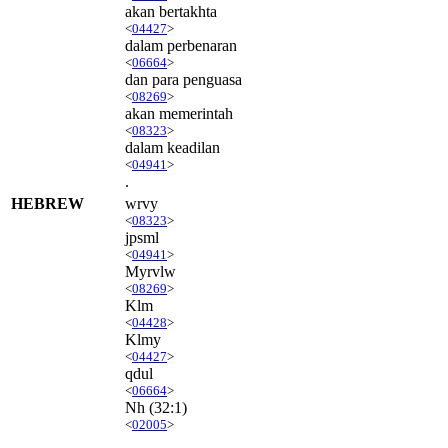
akan bertakhta
<
04427
>
dalam perbenaran
<
06664
>
dan para penguasa
<
08269
>
akan memerintah
<
08323
>
dalam keadilan
<
04941
>
.
HEBREW
wrvy
<
08323
>
jpsml
<
04941
>
Myrvlw
<
08269
>
Klm
<
04428
>
Klmy
<
04427
>
qdul
<
06664
>
Nh
(32:1)
<
02005
>