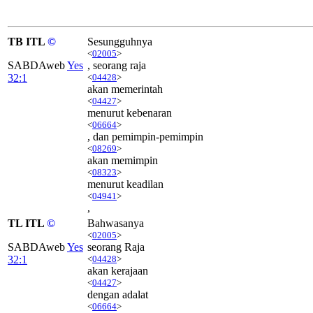
TB ITL
©
Sesungguhnya
<
02005
>
SABDAweb
Yes
, seorang raja
32:1
<
04428
>
akan memerintah
<
04427
>
menurut kebenaran
<
06664
>
, dan pemimpin-pemimpin
<
08269
>
akan memimpin
<
08323
>
menurut keadilan
<
04941
>
,
TL ITL
©
Bahwasanya
<
02005
>
SABDAweb
Yes
seorang Raja
32:1
<
04428
>
akan kerajaan
<
04427
>
dengan adalat
<
06664
>