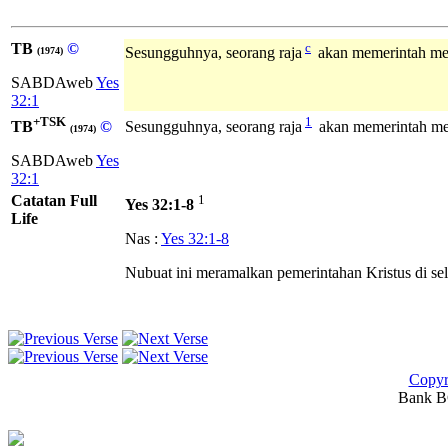
TB
©
c
Sesungguhnya, seorang raja
akan memerintah me
(1974)
SABDAweb
Yes
32:1
+TSK
1
TB
©
Sesungguhnya, seorang raja
akan memerintah me
(1974)
SABDAweb
Yes
32:1
Catatan Full
1
Yes 32:1-8
Life
Nas :
Yes 32:1-8
Nubuat ini meramalkan pemerintahan Kristus di se
Copyr
Bank BC