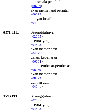
dan segala penghulupun
<
08269
>
akan memegang perintah
<
08323
>
dengan insaf
<
04941
>
.
AYT ITL
Sesungguhnya
<
02005
>
, seorang raja
<
04428
>
akan memerintah
<
04427
>
dalam kebenaran
<
06664
>
, dan pembesar-pembesar
<
08269
>
akan memerintah
<
08323
>
dengan adil
<
04941
>
.
AVB ITL
Sesungguhnya
<
02005
>
, seorang raja
<
04428
>