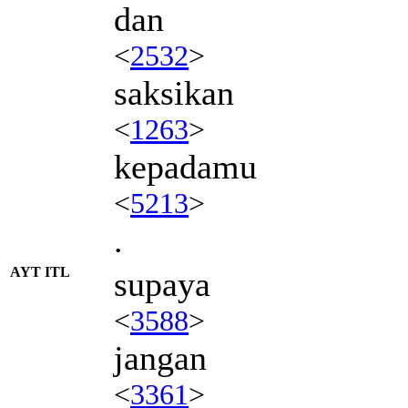
dan
<
2532
>
saksikan
<
1263
>
kepadamu
<
5213
>
.
AYT ITL
supaya
<
3588
>
jangan
<
3361
>