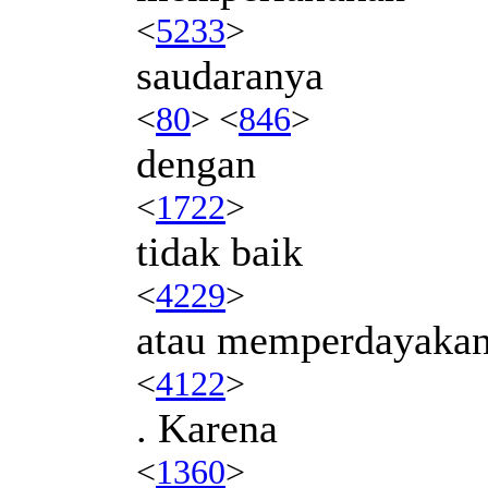
<
5233
>
saudaranya
<
80
> <
846
>
dengan
<
1722
>
tidak baik
<
4229
>
atau memperdayaka
<
4122
>
. Karena
<
1360
>