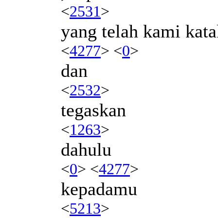
<
2531
>
yang telah kami kat
<
4277
> <
0
>
dan
<
2532
>
tegaskan
<
1263
>
dahulu
<
0
> <
4277
>
kepadamu
<
5213
>