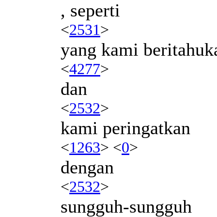
, seperti
<
2531
>
yang kami beritahu
<
4277
>
dan
<
2532
>
kami peringatkan
<
1263
> <
0
>
dengan
<
2532
>
sungguh-sungguh