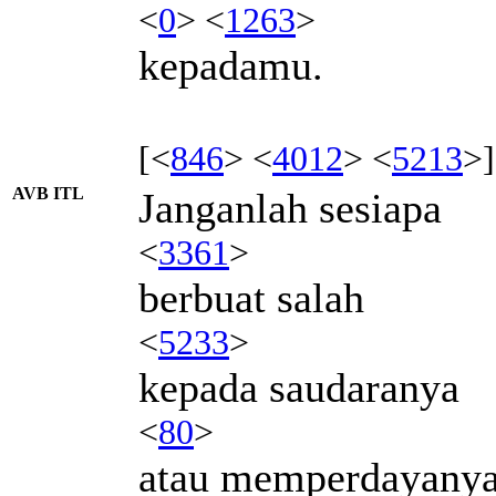
<
0
> <
1263
>
kepadamu.
[<
846
> <
4012
> <
5213
>]
AVB ITL
Janganlah sesiapa
<
3361
>
berbuat salah
<
5233
>
kepada saudaranya
<
80
>
atau memperdayany