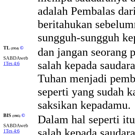
adalah Pembalas dari
beritahukan sebelum
sungguh-sungguh ke
TL
©
dan jangan seorang 
(1954)
SABDAweb
salah kepada saudara
1Tes 4:6
Tuhan menjadi pembel
seperti yang sudah k
saksikan kepadamu.
BIS
©
Dalam hal seperti it
(1985)
SABDAweb
salah kepada saudar
1Tes 4:6