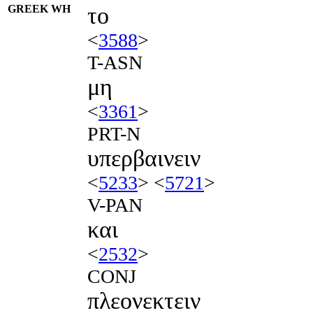
GREEK WH
το
<
3588
>
T-ASN
μη
<
3361
>
PRT-N
υπερβαινειν
<
5233
> <
5721
>
V-PAN
και
<
2532
>
CONJ
πλεονεκτειν