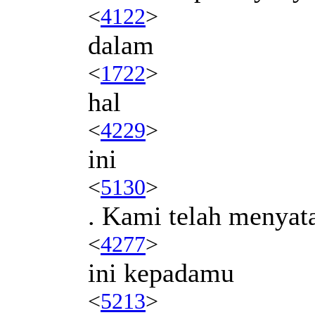
<
4122
>
dalam
<
1722
>
hal
<
4229
>
ini
<
5130
>
. Kami telah menyat
<
4277
>
ini kepadamu
<
5213
>