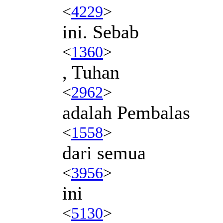
<
4229
>
ini. Sebab
<
1360
>
, Tuhan
<
2962
>
adalah Pembalas
<
1558
>
dari semua
<
3956
>
ini
<
5130
>