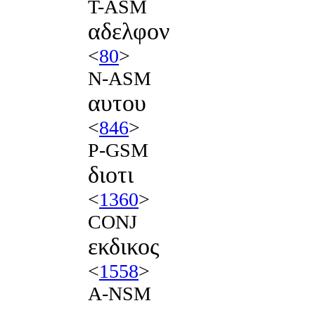
T-ASM
αδελφον
<
80
>
N-ASM
αυτου
<
846
>
P-GSM
διοτι
<
1360
>
CONJ
εκδικος
<
1558
>
A-NSM