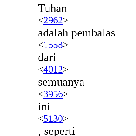
Tuhan
<
2962
>
adalah pembalas
<
1558
>
dari
<
4012
>
semuanya
<
3956
>
ini
<
5130
>
, seperti