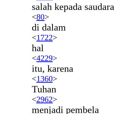
salah kepada saudar
<
80
>
di dalam
<
1722
>
hal
<
4229
>
itu, karena
<
1360
>
Tuhan
<
2962
>
menjadi pembela