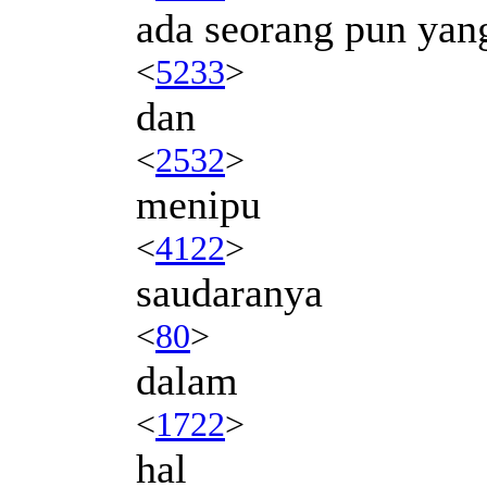
ada seorang pun yan
<
5233
>
dan
<
2532
>
menipu
<
4122
>
saudaranya
<
80
>
dalam
<
1722
>
hal