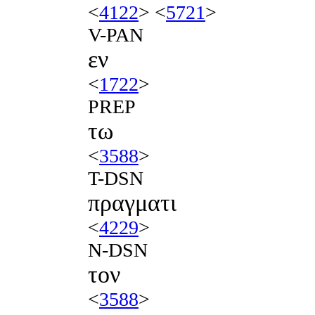
<
4122
> <
5721
>
V-PAN
εν
<
1722
>
PREP
τω
<
3588
>
T-DSN
πραγματι
<
4229
>
N-DSN
τον
<
3588
>