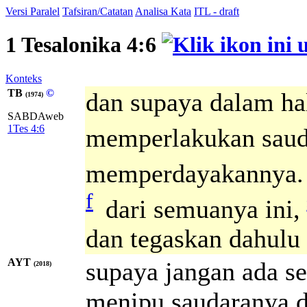
Versi Paralel
Tafsiran/Catatan
Analisa Kata
ITL - draft
1 Tesalonika 4:6
Konteks
TB
©
dan supaya dalam hal
(1974)
SABDAweb
1Tes 4:6
memperlakukan sauda
memperdayakannya.
f
dari semuanya ini,
dan tegaskan dahulu
AYT
supaya jangan ada s
(2018)
menipu saudaranya d