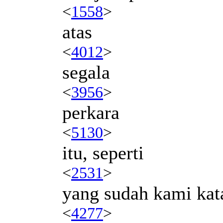
<
1558
>
atas
<
4012
>
segala
<
3956
>
perkara
<
5130
>
itu, seperti
<
2531
>
yang sudah kami kat
<
4277
>