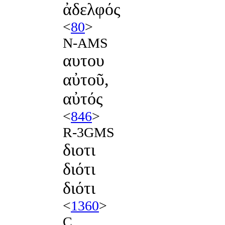
ἀδελφός
<
80
>
N-AMS
αυτου
αὐτοῦ,
αὐτός
<
846
>
R-3GMS
διοτι
διότι
διότι
<
1360
>
C