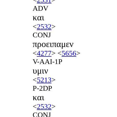
ADV
και
<
2532
>
CONJ
προειπαμεν
<
4277
> <
5656
>
V-AAI-1P
υμιν
<
5213
>
P-2DP
και
<
2532
>
CONJ