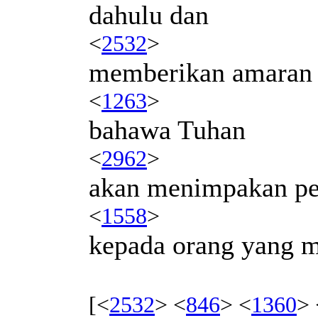
dahulu dan
<
2532
>
memberikan amaran 
<
1263
>
bahawa Tuhan
<
2962
>
akan menimpakan p
<
1558
>
kepada orang yang m
[<
2532
> <
846
> <
1360
> 