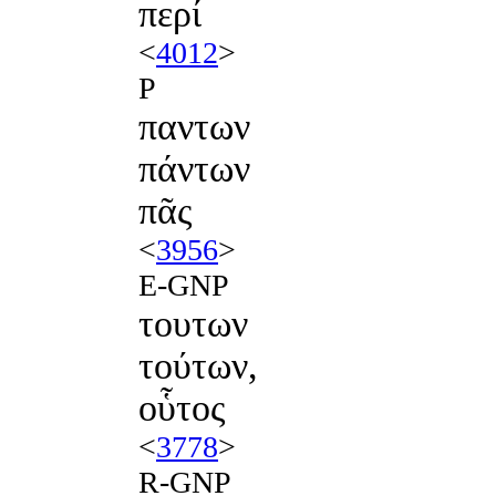
περί
<
4012
>
P
παντων
πάντων
πᾶς
<
3956
>
E-GNP
τουτων
τούτων,
οὗτος
<
3778
>
R-GNP