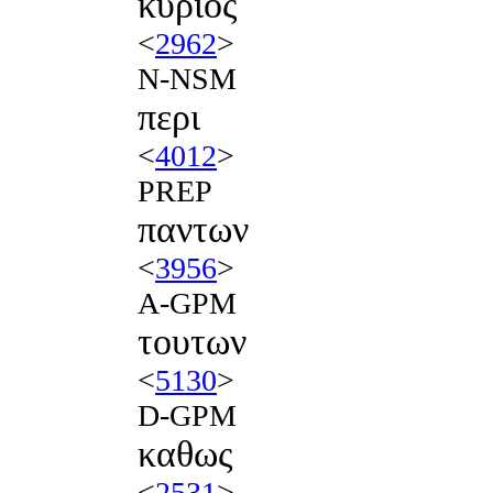
κυριος
<
2962
>
N-NSM
περι
<
4012
>
PREP
παντων
<
3956
>
A-GPM
τουτων
<
5130
>
D-GPM
καθως
<
2531
>