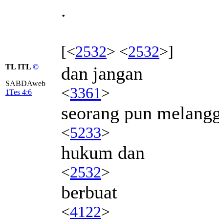
.
[<
2532
> <
2532
>]
TL ITL
©
dan jangan
SABDAweb
<
3361
>
1Tes 4:6
seorang pun melang
<
5233
>
hukum dan
<
2532
>
berbuat
<
4122
>