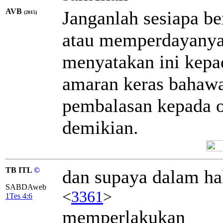
AVB
Janganlah sesiapa be
(2015)
atau memperdayanya 
menyatakan ini kep
amaran keras bahaw
pembalasan kepada 
demikian.
TB ITL
©
dan supaya dalam hal
SABDAweb
<
3361
>
1Tes 4:6
memperlakukan