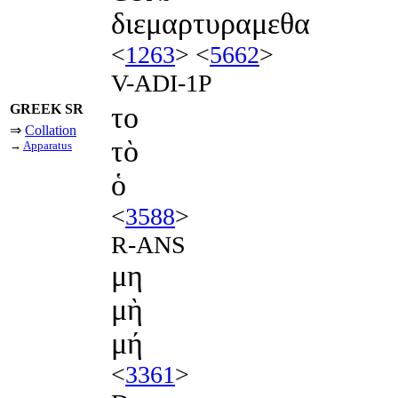
διεμαρτυραμεθα
<
1263
> <
5662
>
V-ADI-1P
GREEK SR
το
⇒
Collation
τὸ
→
Apparatus
ὁ
<
3588
>
R-ANS
μη
μὴ
μή
<
3361
>