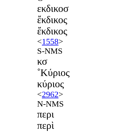
εκδικοσ
ἔκδικος
ἔκδικος
<
1558
>
S-NMS
κσ
˚Κύριος
κύριος
<
2962
>
N-NMS
περι
περὶ