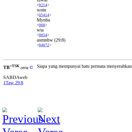
<
0214
>
wntn
<
05414
>
Mynba
<
068
>
wta
<
0854
>
aumnhw
(29:8)
<
04672
>
+TSK
Siapa yang mempunyai batu permata menyerahkan
TB
©
(1974)
SABDAweb
1Taw 29:8