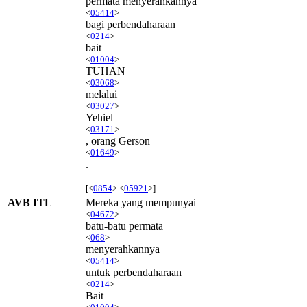
permata menyerahkannya
<
05414
>
bagi perbendaharaan
<
0214
>
bait
<
01004
>
TUHAN
<
03068
>
melalui
<
03027
>
Yehiel
<
03171
>
, orang Gerson
<
01649
>
.
[<
0854
> <
05921
>]
AVB ITL
Mereka yang mempunyai
<
04672
>
batu-batu permata
<
068
>
menyerahkannya
<
05414
>
untuk perbendaharaan
<
0214
>
Bait