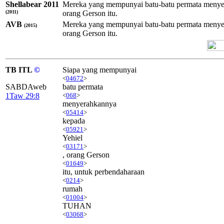
Shellabear 2011
Mereka yang mempunyai batu-batu permata menye
(2011)
orang Gerson itu.
AVB
Mereka yang mempunyai batu-batu permata menye
(2015)
orang Gerson itu.
TB ITL
©
Siapa yang mempunyai
<
04672
>
SABDAweb
batu permata
1Taw 29:8
<
068
>
menyerahkannya
<
05414
>
kepada
<
05921
>
Yehiel
<
03171
>
, orang Gerson
<
01649
>
itu, untuk perbendaharaan
<
0214
>
rumah
<
01004
>
TUHAN
<
03068
>
.