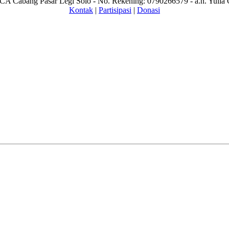
A Cabang Pasar Legi Solo - No. Rekening: 0790266579 - a.n. Yulia 
Kontak
|
Partisipasi
|
Donasi