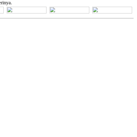
rinya.
[+] Bhs. Suku
[+] Bhs. Indonesia
[+] Bhs. Inggris