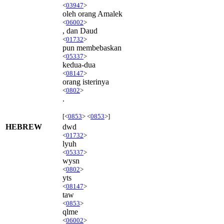
<
03947
>
oleh orang Amalek
<
06002
>
, dan Daud
<
01732
>
pun membebaskan
<
05337
>
kedua-dua
<
08147
>
orang isterinya
<
0802
>
.
[<
0853
> <
0853
>]
HEBREW
dwd
<
01732
>
lyuh
<
05337
>
wysn
<
0802
>
yts
<
08147
>
taw
<
0853
>
qlme
<
06002
>