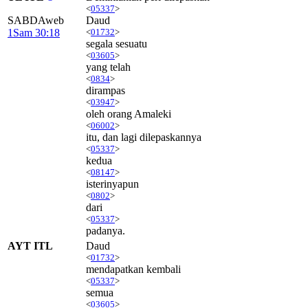
<
05337
>
SABDAweb
Daud
1Sam 30:18
<
01732
>
segala sesuatu
<
03605
>
yang telah
<
0834
>
dirampas
<
03947
>
oleh orang Amaleki
<
06002
>
itu, dan lagi dilepaskannya
<
05337
>
kedua
<
08147
>
isterinyapun
<
0802
>
dari
<
05337
>
padanya.
AYT ITL
Daud
<
01732
>
mendapatkan kembali
<
05337
>
semua
<
03605
>