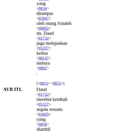
yang
<
0834
>
dirampas
<
03947
>
oleh orang Amalek
<
06002
>
itu. Daud
<
01732
>
juga melepaskan
<
05337
>
kedua
<
08147
>
istrinya
<
0802
>
.
[<
0853
> <
0853
>]
AVB ITL
Daud
<
01732
>
merebut kembali
<
05337
>
segala sesuatu
<
03605
>
yang
<
0834
>
diambil