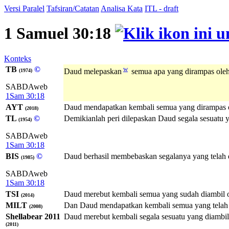
Versi Paralel
Tafsiran/Catatan
Analisa Kata
ITL - draft
1 Samuel 30:18
Konteks
TB
©
w
Daud melepaskan
semua apa yang dirampas oleh 
(1974)
SABDAweb
1Sam 30:18
AYT
Daud mendapatkan kembali semua yang dirampas ol
(2018)
TL
©
Demikianlah peri dilepaskan Daud segala sesuatu y
(1954)
SABDAweb
1Sam 30:18
BIS
©
Daud berhasil membebaskan segalanya yang telah d
(1985)
SABDAweb
1Sam 30:18
TSI
Daud merebut kembali semua yang sudah diambil o
(2014)
MILT
Dan Daud mendapatkan kembali semua yang telah 
(2008)
Shellabear 2011
Daud merebut kembali segala sesuatu yang diambi
(2011)