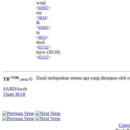
wxql
<
03947
>
rsa
<
0834
>
lk
<
03605
>
ta
<
0853
>
dwd
<
01732
>
luyw
(30:18)
<
05337
>
+TSK
Daud melepaskan semua apa yang dirampas oleh ora
TB
©
(1974)
SABDAweb
1Sam 30:18
Copyr