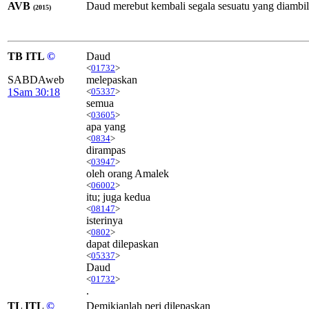
AVB
Daud merebut kembali segala sesuatu yang diambi
(2015)
TB ITL
©
Daud
<
01732
>
SABDAweb
melepaskan
1Sam 30:18
<
05337
>
semua
<
03605
>
apa yang
<
0834
>
dirampas
<
03947
>
oleh orang Amalek
<
06002
>
itu; juga kedua
<
08147
>
isterinya
<
0802
>
dapat dilepaskan
<
05337
>
Daud
<
01732
>
.
TL ITL
©
Demikianlah peri dilepaskan