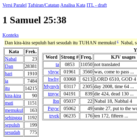
Versi Paralel
Tafsiran/Catatan
Analisa Kata
ITL - draft
1 Samuel 25:38
Konteks
c
Dan kira-kira sepuluh hari sesudah itu TUHAN memukul
Nabal, s
Y
Kata
Frek.
Word
Strong #
Freq.
KJV usages
Nabal
23
ta
0853
11050
not translated
Dan
28381
yhyw
01961
3560
was, come to pass ...
hari
1910
hwhy
03068
6213
LORD 6510, GOD 4 .
ia
7484
Mymyh
03117
2305
day 2008, time 64 ...
itu
14215
tmyw
04191
839
die 424, dead 130 ...
kira-kira
90
lbn
05037
22
Nabal 18, Nabhal 4
mati
1151
Pgyw
05062
49
smite 27, put to the wo
memukul
163
trvek
06235
176
ten 172, fifteen ...
sehingga
1192
sepuluh
199
sesudah
775