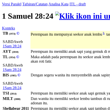
Versi Paralel
Tafsiran/Catatan
Analisa Kata
ITL - draft
1 Samuel 28:24
Konteks
TB
©
h
Perempuan itu mempunyai seekor anak lembu
ta
(1974)
SABDAweb
1Sam 28:24
AYT
Perempuan itu memiliki anak sapi yang gemuk di r
(2018)
TL
©
Maka adalah pada perempuan itu seekor anak lem
(1954)
akan roti fatir.
SABDAweb
1Sam 28:24
BIS
©
Dengan segera wanita itu menyembelih anak sapiny
(1985)
SABDAweb
1Sam 28:24
TSI
Perempuan itu memiliki seekor anak sapi gemuk yan
(2014)
MILT
Dan wanita itu memiliki seekor lembu tambun di r
(2008)
adonan itu.
Shellabear 2011
Perempuan itu memiliki seekor anak sapi tambun di