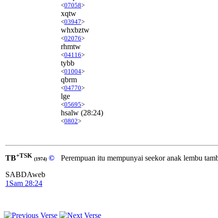
<
07058
>
xqtw
<
03947
>
whxbztw
<
02076
>
rhmtw
<
04116
>
tybb
<
01004
>
qbrm
<
04770
>
lge
<
05695
>
hsalw
(28:24)
<
0802
>
+TSK
TB
©
Perempuan itu mempunyai seekor anak lembu tam
(1974)
SABDAweb
1Sam 28:24