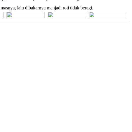
asnya, lalu dibakarnya menjadi roti tidak beragi.
[+] Bhs. Suku
[+] Bhs. Indonesia
[+] Bhs. Inggris