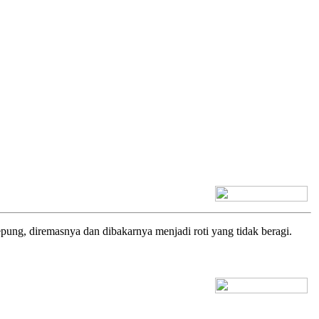
[+] Bhs. Inggris
pung, diremasnya dan dibakarnya menjadi roti yang tidak beragi.
[+] Bhs. Inggris