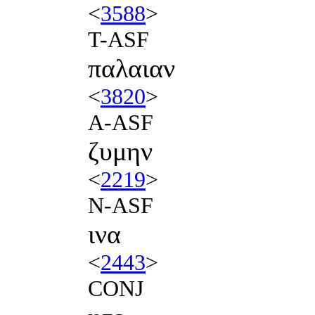
<
3588
>
T-ASF
παλαιαν
<
3820
>
A-ASF
ζυμην
<
2219
>
N-ASF
ινα
<
2443
>
CONJ