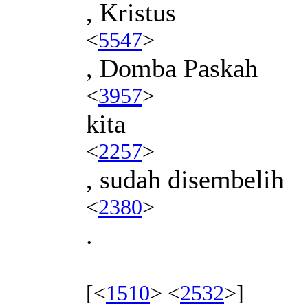
, Kristus
<
5547
>
, Domba Paskah
<
3957
>
kita
<
2257
>
, sudah disembelih
<
2380
>
.
[<
1510
> <
2532
>]