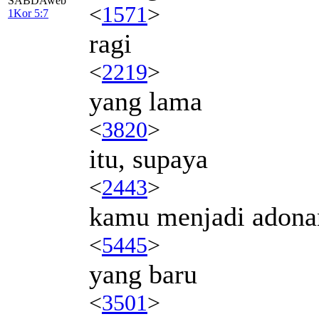
SABDAweb
<
1571
>
1Kor 5:7
ragi
<
2219
>
yang lama
<
3820
>
itu, supaya
<
2443
>
kamu menjadi adona
<
5445
>
yang baru
<
3501
>