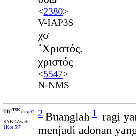
<
2380
>
V-IAP3S
χσ
˚Χριστός.
χριστός
<
5547
>
N-NMS
+TSK
2
1
TB
©
Buanglah
ragi ya
(1974)
SABDAweb
menjadi adonan yan
1Kor 5:7