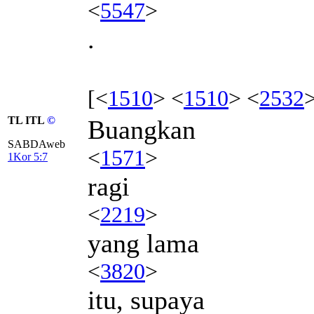
<
5547
>
.
[<
1510
> <
1510
> <
2532
TL ITL
©
Buangkan
SABDAweb
<
1571
>
1Kor 5:7
ragi
<
2219
>
yang lama
<
3820
>
itu, supaya