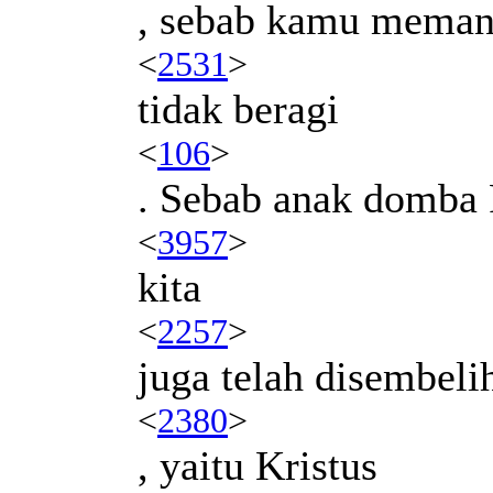
, sebab kamu mema
<
2531
>
tidak beragi
<
106
>
. Sebab anak domba
<
3957
>
kita
<
2257
>
juga telah disembeli
<
2380
>
, yaitu Kristus