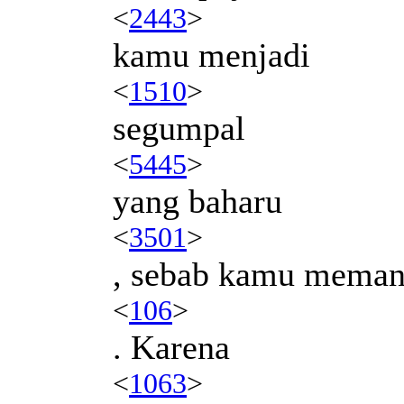
<
2443
>
kamu menjadi
<
1510
>
segumpal
<
5445
>
yang baharu
<
3501
>
, sebab kamu memang
<
106
>
. Karena
<
1063
>