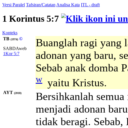
Versi Paralel
Tafsiran/Catatan
Analisa Kata
ITL - draft
1 Korintus 5:7
Konteks
TB
©
Buanglah ragi yang 
(1974)
SABDAweb
adonan yang baru, s
1Kor 5:7
Sebab anak domba Pa
w
yaitu Kristus.
AYT
Bersihkanlah semua 
(2018)
menjadi adonan bar
tidak beragi. Sebab,