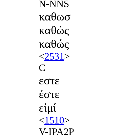
N-NNS
καθωσ
καθώς
καθώς
<
2531
>
C
εστε
ἐστε
εἰμί
<
1510
>
V-IPA2P