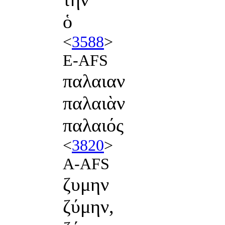
ὁ
<
3588
>
E-AFS
παλαιαν
παλαιὰν
παλαιός
<
3820
>
A-AFS
ζυμην
ζύμην,