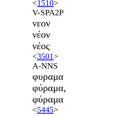
<
1510
>
V-SPA2P
νεον
νέον
νέος
<
3501
>
A-NNS
φυραμα
φύραμα,
φύραμα
<
5445
>