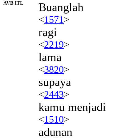
AVB ITL
Buanglah
<
1571
>
ragi
<
2219
>
lama
<
3820
>
supaya
<
2443
>
kamu menjadi
<
1510
>
adunan