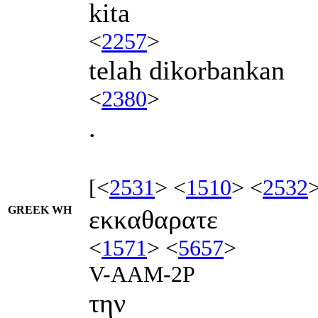
kita
<
2257
>
telah dikorbankan
<
2380
>
.
[<
2531
> <
1510
> <
2532
GREEK WH
εκκαθαρατε
<
1571
> <
5657
>
V-AAM-2P
την