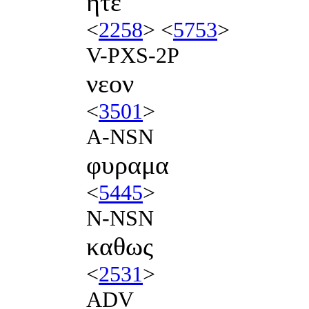
ητε
<
2258
> <
5753
>
V-PXS-2P
νεον
<
3501
>
A-NSN
φυραμα
<
5445
>
N-NSN
καθως
<
2531
>
ADV