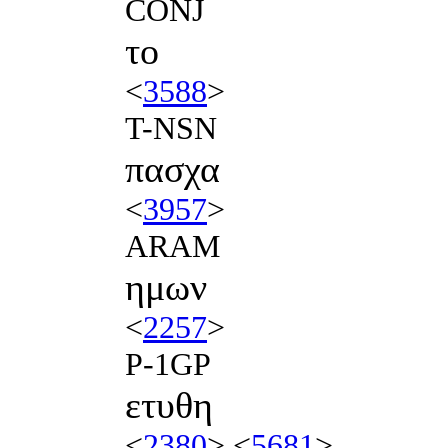
CONJ
το
<
3588
>
T-NSN
πασχα
<
3957
>
ARAM
ημων
<
2257
>
P-1GP
ετυθη
<
2380
> <
5681
>