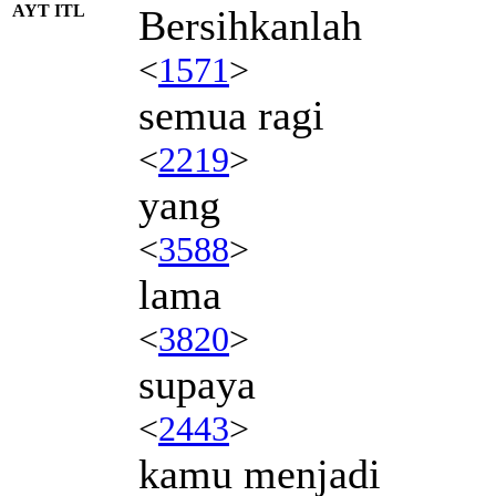
AYT ITL
Bersihkanlah
<
1571
>
semua ragi
<
2219
>
yang
<
3588
>
lama
<
3820
>
supaya
<
2443
>
kamu menjadi