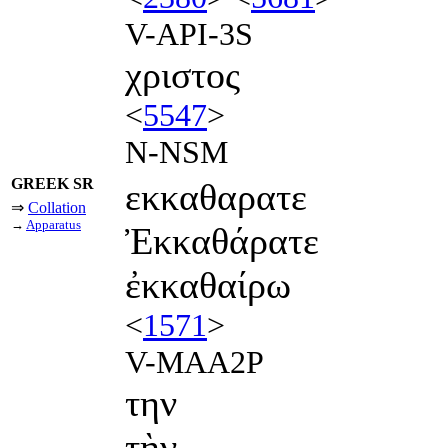
V-API-3S
χριστος
<
5547
>
N-NSM
GREEK SR
εκκαθαρατε
⇒
Collation
→
Apparatus
Ἐκκαθάρατε
ἐκκαθαίρω
<
1571
>
V-MAA2P
την
τὴν