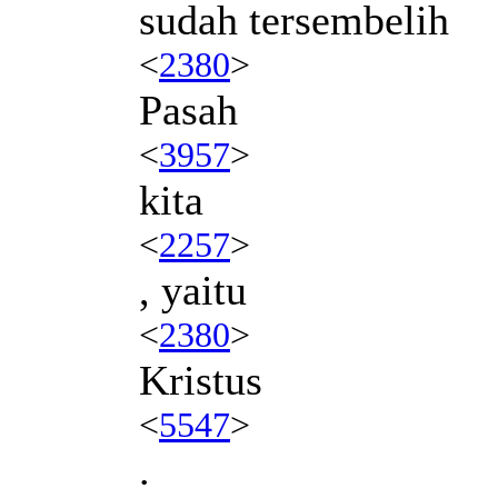
sudah tersembelih
<
2380
>
Pasah
<
3957
>
kita
<
2257
>
, yaitu
<
2380
>
Kristus
<
5547
>
.