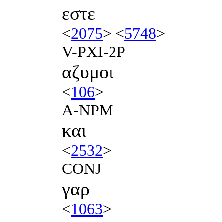
εστε
<
2075
> <
5748
>
V-PXI-2P
αζυμοι
<
106
>
A-NPM
και
<
2532
>
CONJ
γαρ
<
1063
>