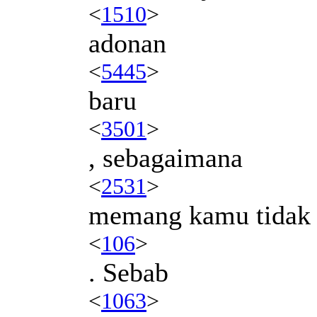
<
1510
>
adonan
<
5445
>
baru
<
3501
>
, sebagaimana
<
2531
>
memang kamu tidak 
<
106
>
. Sebab
<
1063
>