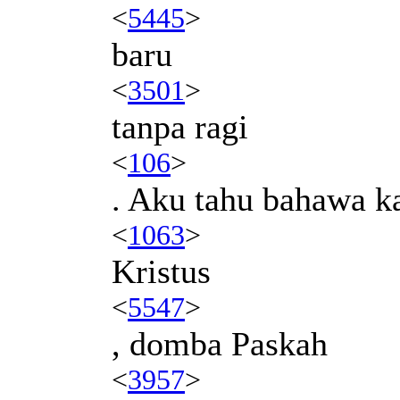
<
5445
>
baru
<
3501
>
tanpa ragi
<
106
>
. Aku tahu bahawa k
<
1063
>
Kristus
<
5547
>
, domba Paskah
<
3957
>