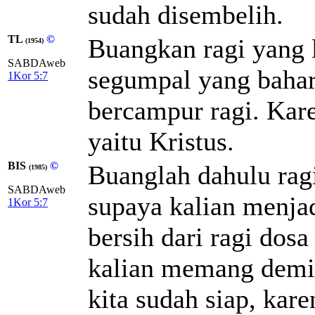
sudah disembelih.
TL
©
Buangkan ragi yang 
(1954)
SABDAweb
segumpal yang baha
1Kor 5:7
bercampur ragi. Kare
yaitu Kristus.
BIS
©
Buanglah dahulu ragi
(1985)
SABDAweb
supaya kalian menjad
1Kor 5:7
bersih dari ragi dos
kalian memang demik
kita sudah siap, kar