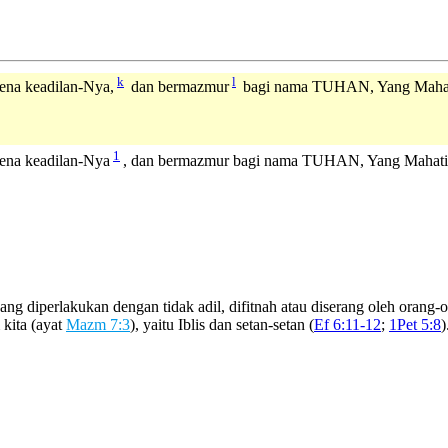
k
l
na keadilan-Nya,
dan bermazmur
bagi nama TUHAN, Yang Mahat
1
ena keadilan-Nya
, dan bermazmur bagi nama TUHAN, Yang Mahati
ng diperlakukan dengan tidak adil, difitnah atau diserang oleh orang
 kita (ayat
Mazm 7:3
), yaitu Iblis dan setan-setan (
Ef 6:11-12
;
1Pet 5:8
)