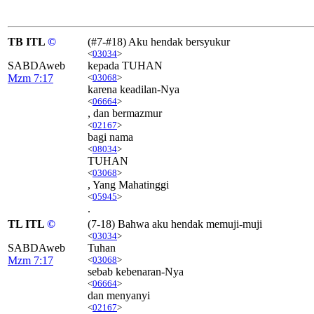
TB ITL
©
(#7-#18) Aku hendak bersyukur
<
03034
>
SABDAweb
kepada TUHAN
Mzm 7:17
<
03068
>
karena keadilan-Nya
<
06664
>
, dan bermazmur
<
02167
>
bagi nama
<
08034
>
TUHAN
<
03068
>
, Yang Mahatinggi
<
05945
>
.
TL ITL
©
(7-18) Bahwa aku hendak memuji-muji
<
03034
>
SABDAweb
Tuhan
Mzm 7:17
<
03068
>
sebab kebenaran-Nya
<
06664
>
dan menyanyi
<
02167
>