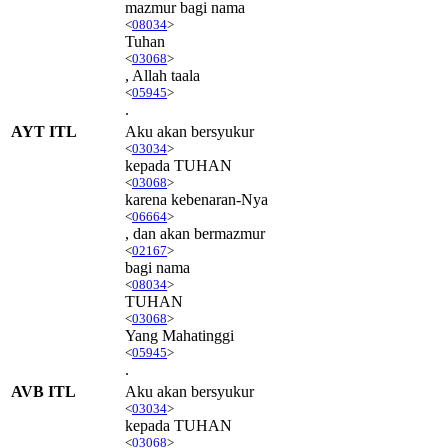
mazmur bagi nama
<
08034
>
Tuhan
<
03068
>
, Allah taala
<
05945
>
.
AYT ITL
Aku akan bersyukur
<
03034
>
kepada TUHAN
<
03068
>
karena kebenaran-Nya
<
06664
>
, dan akan bermazmur
<
02167
>
bagi nama
<
08034
>
TUHAN
<
03068
>
Yang Mahatinggi
<
05945
>
.
AVB ITL
Aku akan bersyukur
<
03034
>
kepada TUHAN
<
03068
>