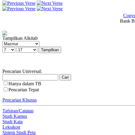
Copyr
Bank BC
Tampilkan Alkitab
Pencarian Universal:
Hanya dalam TB
Pencarian Tepat
Pencarian Khusus
Tafsiran/Catatan
Studi Kamus
Studi Kata
Leksikon
Sistem Studi Peta