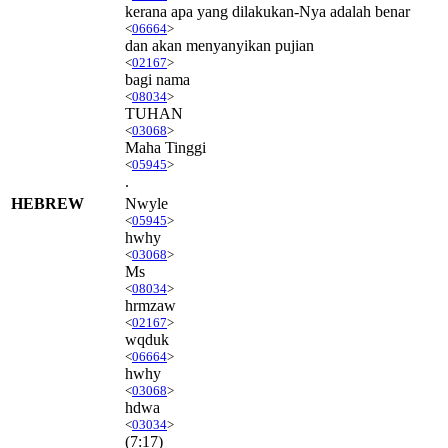
kerana apa yang dilakukan-Nya adalah benar
<
06664
>
dan akan menyanyikan pujian
<
02167
>
bagi nama
<
08034
>
TUHAN
<
03068
>
Maha Tinggi
<
05945
>
.
HEBREW
Nwyle
<
05945
>
hwhy
<
03068
>
Ms
<
08034
>
hrmzaw
<
02167
>
wqduk
<
06664
>
hwhy
<
03068
>
hdwa
<
03034
>
(7:17)