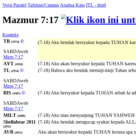
Versi Paralel
Tafsiran/Catatan
Analisa Kata
ITL - draft
Mazmur 7:17
Konteks
TB
©
(7-18) Aku hendak bersyukur kepada TUHAN kare
(1974)
SABDAweb
Mzm 7:17
AYT
(7-18) Aku akan bersyukur kepada TUHAN karen
(2018)
TL
©
(7-18) Bahwa aku hendak memuji-muji Tuhan seba
(1954)
SABDAweb
Mzm 7:17
BIS
©
(7-18) Aku bersyukur kepada TUHAN sebab Ia ad
(1985)
SABDAweb
Mzm 7:17
MILT
(7-18) Aku mau menyanjung
TUHAN
YAHWEH
(2008)
Shellabear 2011
(7-18) Aku hendak mengucap syukur kepada ALLA
(2011)
AVB
Aku akan bersyukur kepada TUHAN kerana apa y
(2015)