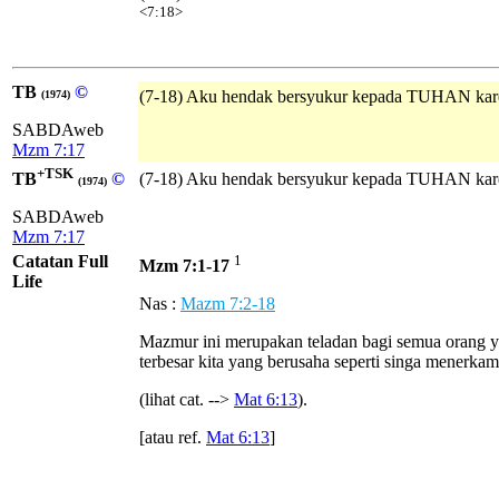
<7:18>
TB
©
(7-18) Aku hendak bersyukur kepada TUHAN kare
(1974)
SABDAweb
Mzm 7:17
+TSK
TB
©
(7-18) Aku hendak bersyukur kepada TUHAN kar
(1974)
SABDAweb
Mzm 7:17
Catatan Full
1
Mzm 7:1-17
Life
Nas :
Mazm 7:2-18
Mazmur ini merupakan teladan bagi semua orang ya
terbesar kita yang berusaha seperti singa menerkam
(lihat cat. -->
Mat 6:13
).
[atau ref.
Mat 6:13
]