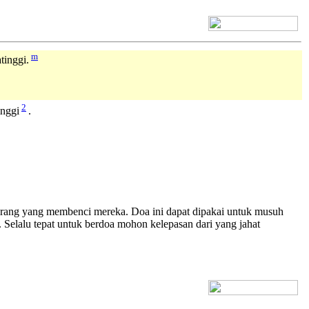
[+] Bhs. Inggris
m
inggi.
2
nggi
.
-orang yang membenci mereka. Doa ini dapat dipakai untuk musuh
. Selalu tepat untuk berdoa mohon kelepasan dari yang jahat
[+] Bhs. Inggris