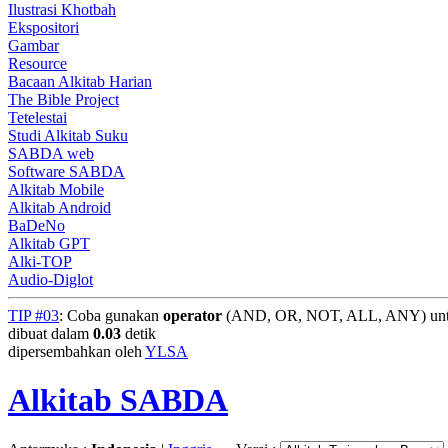
Ilustrasi Khotbah
Ekspositori
Gambar
Resource
Bacaan Alkitab Harian
The Bible Project
Tetelestai
Studi Alkitab Suku
SABDA web
Software SABDA
Alkitab Mobile
Alkitab Android
BaDeNo
Alkitab GPT
Alki-TOP
Audio-Diglot
TIP #03
: Coba gunakan
operator
(AND, OR, NOT, ALL, ANY) untuk
dibuat dalam
0.03
detik
dipersembahkan oleh
YLSA
Alkitab SABDA