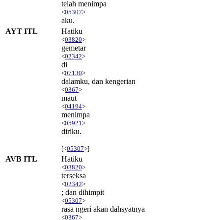
telah menimpa
<
05307
>
aku.
AYT ITL
Hatiku
<
03820
>
gemetar
<
02342
>
di
<
07130
>
dalamku, dan kengerian
<
0367
>
maut
<
04194
>
menimpa
<
05921
>
diriku.
[<
05307
>]
AVB ITL
Hatiku
<
03820
>
terseksa
<
02342
>
; dan dihimpit
<
05307
>
rasa ngeri akan dahsyatnya
<
0367
>