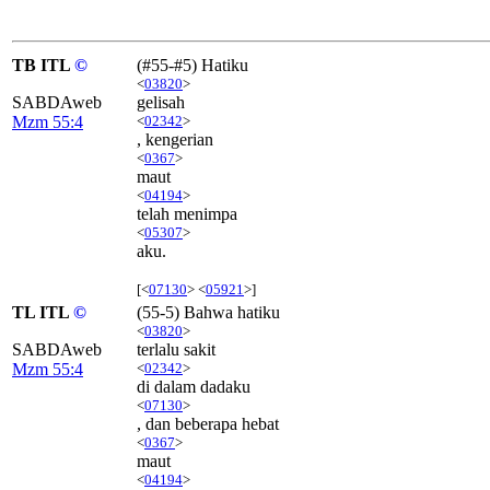
TB ITL
©
(#55-#5) Hatiku
<
03820
>
SABDAweb
gelisah
Mzm 55:4
<
02342
>
, kengerian
<
0367
>
maut
<
04194
>
telah menimpa
<
05307
>
aku.
[<
07130
> <
05921
>]
TL ITL
©
(55-5) Bahwa hatiku
<
03820
>
SABDAweb
terlalu sakit
Mzm 55:4
<
02342
>
di dalam dadaku
<
07130
>
, dan beberapa hebat
<
0367
>
maut
<
04194
>