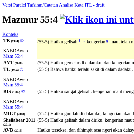
Versi Paralel
Tafsiran/Catatan
Analisa Kata
ITL - draft
Mazmur 55:4
Konteks
TB
©
1
f
g
(55-5) Hatiku gelisah
,
kengerian
maut telah 
(1974)
SABDAweb
Mzm 55:4
AYT
(55-5) Hatiku gemetar di dalamku, dan kengerian 
(2018)
TL
©
(55-5) Bahwa hatiku terlalu sakit di dalam dadaku
(1954)
SABDAweb
Mzm 55:4
BIS
©
(55-5) Hatiku sangat gelisah, kengerian maut mengh
(1985)
SABDAweb
Mzm 55:4
MILT
(55-5) Hatiku gundah di dalamku, kengerian akan
(2008)
Shellabear 2011
(55-5) Hatiku gelisah dalam diriku, kengerian ma
(2011)
AVB
Hatiku terseksa; dan dihimpit rasa ngeri akan dahs
(2015)