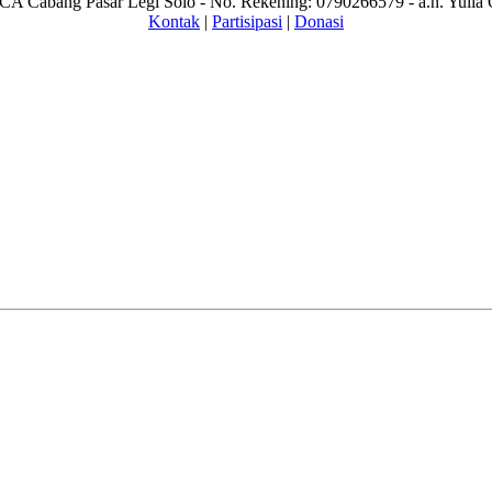
A Cabang Pasar Legi Solo - No. Rekening: 0790266579 - a.n. Yulia 
Kontak
|
Partisipasi
|
Donasi