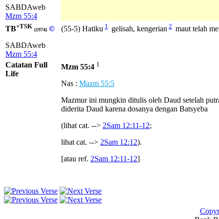
SABDAweb
Mzm 55:4
+TSK
1
2
TB
©
(55-5) Hatiku
gelisah, kengerian
maut telah me
(1974)
SABDAweb
Mzm 55:4
Catatan Full
1
Mzm 55:4
Life
Nas :
Mazm 55:5
Mazmur ini mungkin ditulis oleh Daud setelah pu
diderita Daud karena dosanya dengan Batsyeba
(lihat cat. -->
2Sam 12:11-12
;
lihat cat. -->
2Sam 12:12
).
[atau ref.
2Sam 12:11-12
]
Copyr