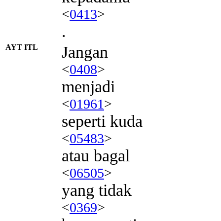
<
0413
>
.
AYT ITL
Jangan
<
0408
>
menjadi
<
01961
>
seperti kuda
<
05483
>
atau bagal
<
06505
>
yang tidak
<
0369
>