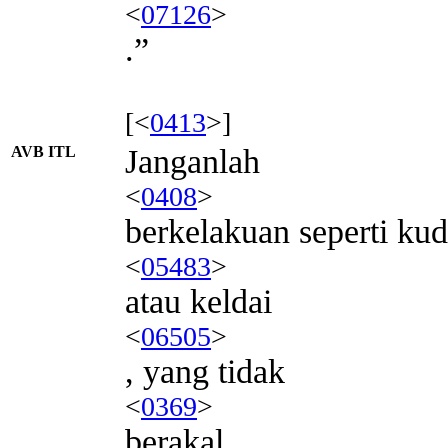
<
07126
>
.”
[<
0413
>]
AVB ITL
Janganlah
<
0408
>
berkelakuan seperti ku
<
05483
>
atau keldai
<
06505
>
, yang tidak
<
0369
>
berakal