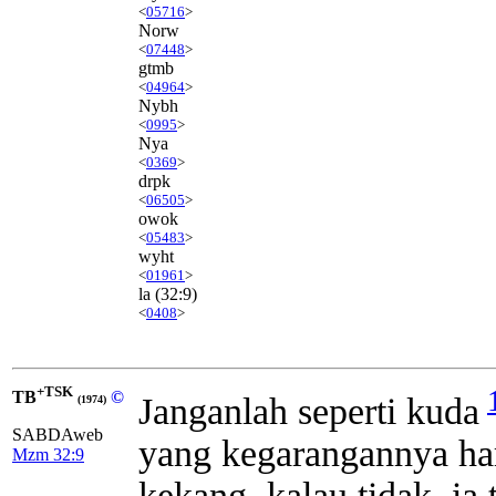
<
05716
>
Norw
<
07448
>
gtmb
<
04964
>
Nybh
<
0995
>
Nya
<
0369
>
drpk
<
06505
>
owok
<
05483
>
wyht
<
01961
>
la
(32:9)
<
0408
>
+TSK
TB
©
Janganlah seperti kuda
(1974)
SABDAweb
yang kegarangannya har
Mzm 32:9
kekang, kalau tidak, ia