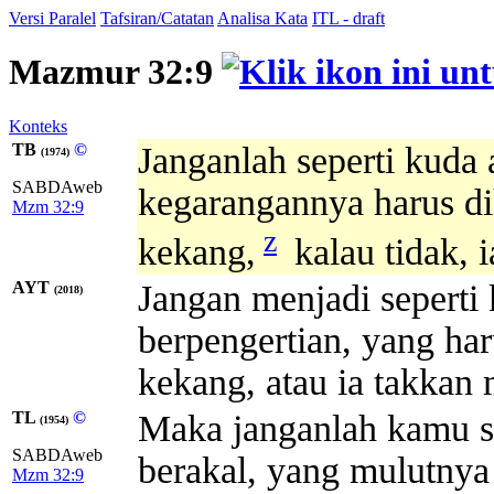
Versi Paralel
Tafsiran/Catatan
Analisa Kata
ITL - draft
Mazmur 32:9
Konteks
TB
©
Janganlah seperti kuda 
(1974)
SABDAweb
kegarangannya harus di
Mzm 32:9
z
kekang,
kalau tidak, 
AYT
Jangan menjadi seperti 
(2018)
berpengertian, yang har
kekang, atau ia takkan
TL
©
Maka janganlah kamu se
(1954)
SABDAweb
berakal, yang mulutnya
Mzm 32:9