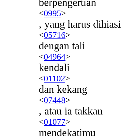
berpengertian
<
0995
>
, yang harus dihiasi
<
05716
>
dengan tali
<
04964
>
kendali
<
01102
>
dan kekang
<
07448
>
, atau ia takkan
<
01077
>
mendekatimu