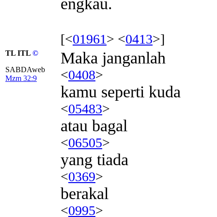
engkau.
[<
01961
> <
0413
>]
TL ITL
©
Maka janganlah
SABDAweb
<
0408
>
Mzm 32:9
kamu seperti kuda
<
05483
>
atau bagal
<
06505
>
yang tiada
<
0369
>
berakal
<
0995
>