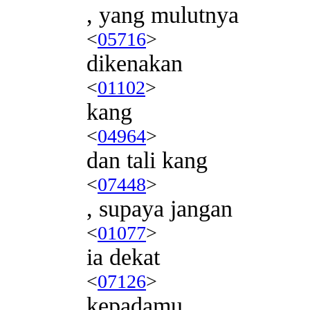
, yang mulutnya
<
05716
>
dikenakan
<
01102
>
kang
<
04964
>
dan tali kang
<
07448
>
, supaya jangan
<
01077
>
ia dekat
<
07126
>
kepadamu