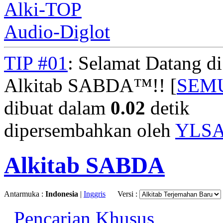
Alki-TOP
Audio-Diglot
TIP #01
: Selamat Datang d
Alkitab SABDA™!! [
SEM
dibuat dalam
0.02
detik
dipersembahkan oleh
YLS
Alkitab SABDA
Antarmuka :
Indonesia
|
Inggris
Versi :
Pencarian Khusus