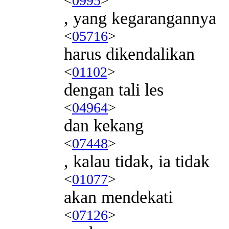
<
0995
>
, yang kegarangannya
<
05716
>
harus dikendalikan
<
01102
>
dengan tali les
<
04964
>
dan kekang
<
07448
>
, kalau tidak, ia tidak
<
01077
>
akan mendekati
<
07126
>