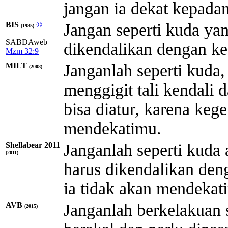
jangan ia dekat kepada
BIS
©
Jangan seperti kuda yan
(1985)
SABDAweb
dikendalikan dengan ke
Mzm 32:9
MILT
Janganlah seperti kuda,
(2008)
menggigit tali kendali
bisa diatur, karena ke
mendekatimu.
Shellabear 2011
Janganlah seperti kuda 
(2011)
harus dikendalikan deng
ia tidak akan mendekat
AVB
Janganlah berkelakuan s
(2015)