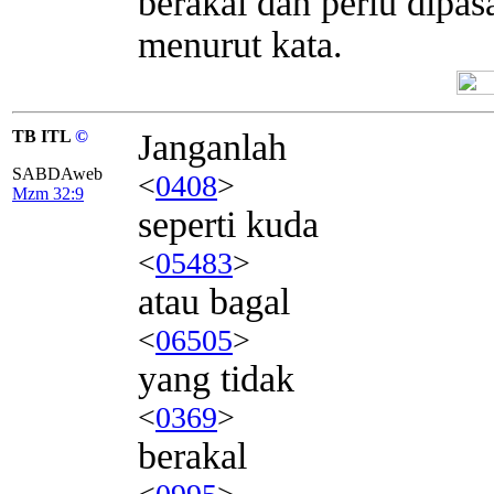
berakal dan perlu dipas
menurut kata.
TB ITL
©
Janganlah
SABDAweb
<
0408
>
Mzm 32:9
seperti kuda
<
05483
>
atau bagal
<
06505
>
yang tidak
<
0369
>
berakal