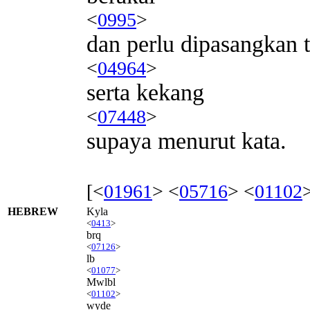
<
0995
>
dan perlu dipasangkan t
<
04964
>
serta kekang
<
07448
>
supaya menurut kata.
[<
01961
> <
05716
> <
01102
HEBREW
Kyla
<
0413
>
brq
<
07126
>
lb
<
01077
>
Mwlbl
<
01102
>
wyde