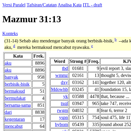
Versi Paralel
Tafsiran/Catatan
Analisa Kata
ITL - draft
Mazmur 31:13
Konteks
b
(31-14) Sebab aku mendengar banyak orang berbisik-bisik,
--ada k
d
e
aku,
mereka bermaksud mencabut nyawaku.
Kata
Frek.
Word
Strong #
Freq.
KJV
aku
8896
tbd
01681
9
evil report 3, sla
aku
8896
wmmz
02161
13
thought 5, devise
banyak
958
dxy
03162
141
together 120, alt
berbisik-bisik
5
Mdowhb
03245
41
foundation 15, la
bermaksud
51
yk
03588
4478
that, because ...
bermufakat
4
txql
03947
965
take 747, receive
bersama-sama
851
rwgm
04032
8
fear 6, terror 2
dari
8838
yspn
05315
754
soul 475, life 117
kegentaran
17
bybom
05439
335
round about 252,
mencabut
64