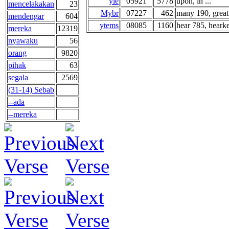
yle
05921
5778
upon, in ...
mencelakakan
23
Mybr
07227
462
many 190, great 
mendengar
604
ytems
08085
1160
hear 785, hearke
mereka
12319
nyawaku
56
orang
9820
pihak
63
segala
2569
(31-14) Sebab
--ada
--mereka