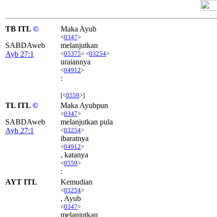
TB ITL
©
Maka Ayub
<
0347
>
SABDAweb
melanjutkan
Ayb 27:1
<
05375
> <
03254
>
uraiannya
<
04912
>
:
[<
0559
>]
TL ITL
©
Maka Ayubpun
<
0347
>
SABDAweb
melanjutkan pula
Ayb 27:1
<
03254
>
ibaratnya
<
04912
>
, katanya
<
0559
>
:
AYT ITL
Kemudian
<
03254
>
, Ayub
<
0347
>
melanjutkan