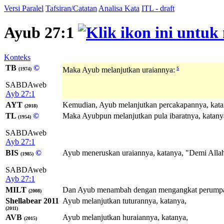
Versi Paralel
Tafsiran/Catatan
Analisa Kata
ITL - draft
Ayub 27:1
Konteks
TB
©
s
Maka Ayub melanjutkan uraiannya:
(1974)
SABDAweb
Ayb 27:1
AYT
Kemudian, Ayub melanjutkan percakapannya, kata
(2018)
TL
©
Maka Ayubpun melanjutkan pula ibaratnya, katany
(1954)
SABDAweb
Ayb 27:1
BIS
©
Ayub meneruskan uraiannya, katanya, "Demi Allah
(1985)
SABDAweb
Ayb 27:1
MILT
Dan Ayub menambah dengan mengangkat perumpa
(2008)
Shellabear 2011
Ayub melanjutkan tuturannya, katanya,
(2011)
AVB
Ayub melanjutkan huraiannya, katanya,
(2015)