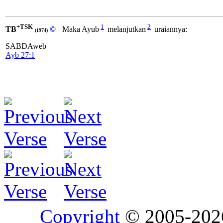
+TSK
1
2
TB
©
Maka Ayub
melanjutkan
uraiannya:
(1974)
SABDAweb
Ayb 27:1
Copyright
© 2005-20