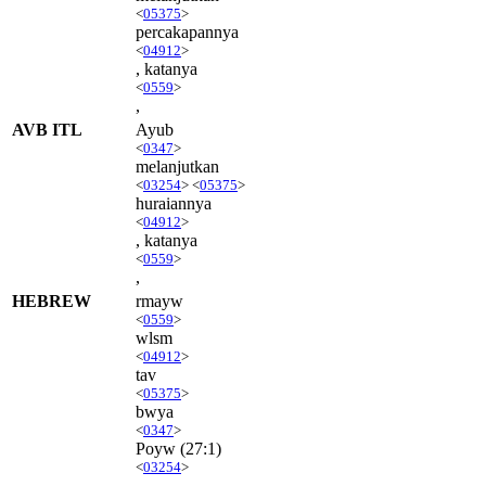
<
05375
>
percakapannya
<
04912
>
, katanya
<
0559
>
,
AVB ITL
Ayub
<
0347
>
melanjutkan
<
03254
> <
05375
>
huraiannya
<
04912
>
, katanya
<
0559
>
,
HEBREW
rmayw
<
0559
>
wlsm
<
04912
>
tav
<
05375
>
bwya
<
0347
>
Poyw
(27:1)
<
03254
>