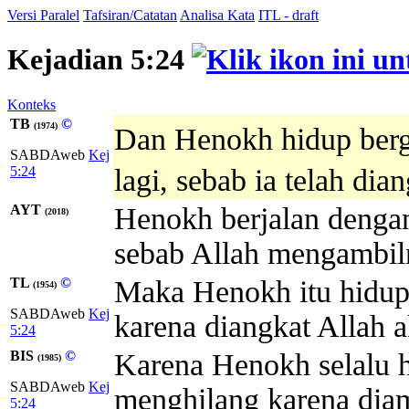
Versi Paralel
Tafsiran/Catatan
Analisa Kata
ITL - draft
Kejadian 5:24
Konteks
TB
©
(1974)
Dan Henokh hidup berg
SABDAweb
Kej
5:24
lagi, sebab ia telah dia
AYT
Henokh berjalan dengan A
(2018)
sebab Allah mengambil
TL
©
Maka Henokh itu hidup 
(1954)
SABDAweb
Kej
karena diangkat Allah a
5:24
BIS
©
Karena Henokh selalu h
(1985)
SABDAweb
Kej
menghilang karena diam
5:24