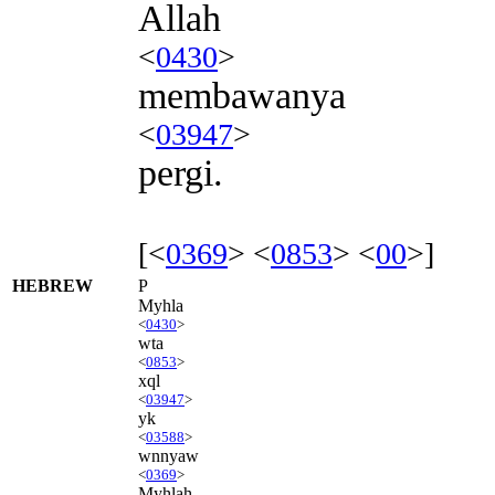
Allah
<
0430
>
membawanya
<
03947
>
pergi.
[<
0369
> <
0853
> <
00
>]
HEBREW
P
Myhla
<
0430
>
wta
<
0853
>
xql
<
03947
>
yk
<
03588
>
wnnyaw
<
0369
>
Myhlah