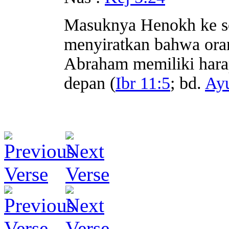
Masuknya Henokh ke so
menyiratkan bahwa ora
Abraham memiliki hara
depan (
Ibr 11:5
; bd.
Ay