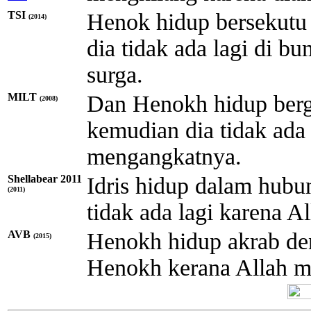
TSI
Henok hidup bersekutu e
(2014)
dia tidak ada lagi di 
surga.
MILT
Dan Henokh hidup ber
(2008)
kemudian dia tidak ada 
mengangkatnya.
Shellabear 2011
Idris hidup dalam hubu
(2011)
tidak ada lagi karena 
AVB
Henokh hidup akrab den
(2015)
Henokh kerana Allah 