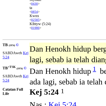
<
0430
>
ta
<
0854
>
Kwnx
<
02585
>
Klhtyw
(5:24)
<
01980
>
TB
©
(1974)
Dan Henokh hidup berg
SABDAweb
Kej
5:24
lagi, sebab ia telah dia
+TSK
1
TB
©
Dan Henokh hidup
be
(1974)
SABDAweb
Kej
ada lagi, sebab ia telah
5:24
Catatan Full
1
Kej 5:24
Life
Nas :
Kej 5:24