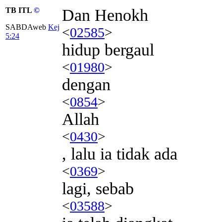
TB ITL
©
Dan Henokh
SABDAweb
Kej
<
02585
>
5:24
hidup bergaul
<
01980
>
dengan
<
0854
>
Allah
<
0430
>
, lalu ia tidak ada
<
0369
>
lagi, sebab
<
03588
>