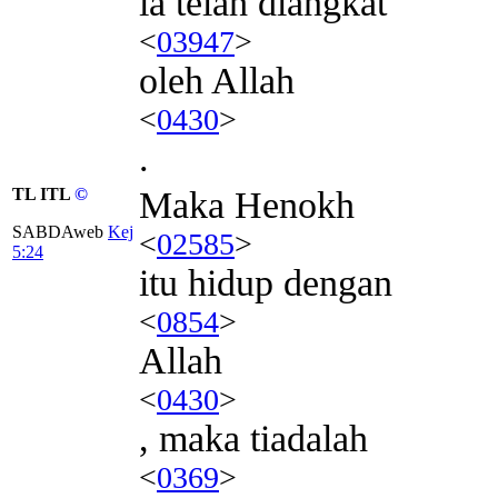
ia telah diangkat
<
03947
>
oleh Allah
<
0430
>
.
TL ITL
©
Maka Henokh
SABDAweb
Kej
<
02585
>
5:24
itu hidup dengan
<
0854
>
Allah
<
0430
>
, maka tiadalah
<
0369
>