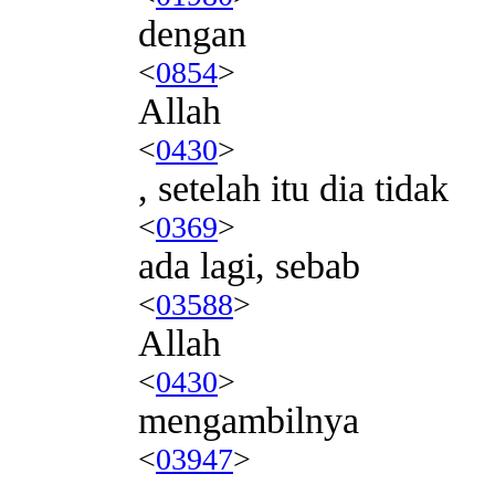
dengan
<
0854
>
Allah
<
0430
>
, setelah itu dia tidak
<
0369
>
ada lagi, sebab
<
03588
>
Allah
<
0430
>
mengambilnya
<
03947
>