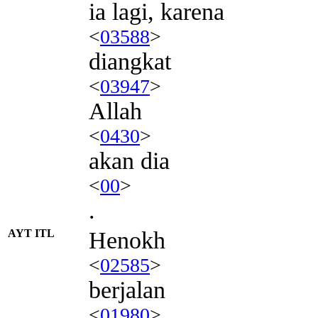
ia lagi, karena
<
03588
>
diangkat
<
03947
>
Allah
<
0430
>
akan dia
<
00
>
.
AYT ITL
Henokh
<
02585
>
berjalan
<
01980
>