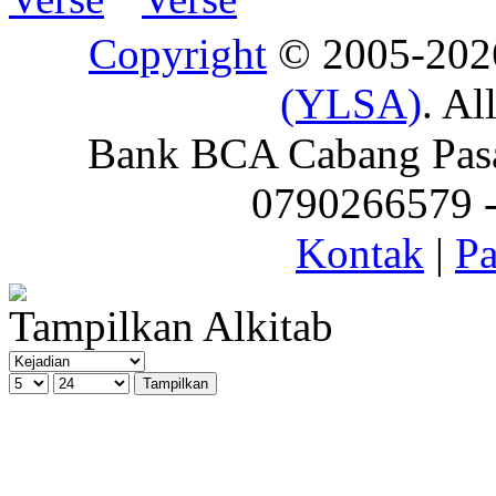
Copyright
© 2005-20
(YLSA)
. Al
Bank BCA Cabang Pasar
0790266579 - 
Kontak
|
Pa
Tampilkan Alkitab