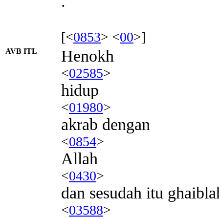
.
[<
0853
> <
00
>]
AVB ITL
Henokh
<
02585
>
hidup
<
01980
>
akrab dengan
<
0854
>
Allah
<
0430
>
dan sesudah itu ghaibl
<
03588
>