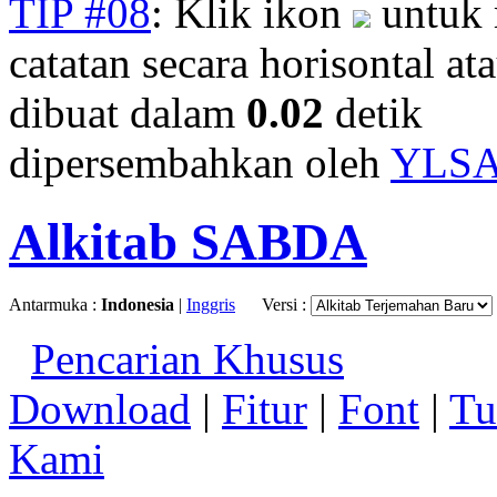
TIP #08
: Klik ikon
untuk 
catatan secara horisontal ata
dibuat dalam
0.02
detik
dipersembahkan oleh
YLS
Alkitab SABDA
Antarmuka :
Indonesia
|
Inggris
Versi :
Pencarian Khusus
Download
|
Fitur
|
Font
|
Tu
Kami