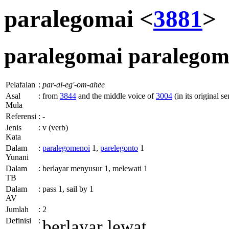
paralegomai <
3881
>
paralegomai
paralegom
Pelafalan
:
par-al-eg'-om-ahee
Asal
:
from
3844
and the middle voice of
3004
(in its original se
Mula
Referensi
:
-
Jenis
:
v (verb)
Kata
Dalam
:
paralegomenoi
1,
parelegonto
1
Yunani
Dalam
:
berlayar menyusur 1, melewati 1
TB
Dalam
:
pass 1, sail by 1
AV
Jumlah
:
2
Definisi
:
berlayar lewat