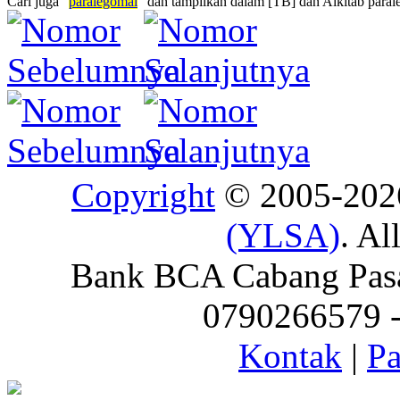
Cari juga "
paralegomai
" dan tampilkan dalam [TB] dan Alkitab parale
Copyright
© 2005-20
(YLSA)
. Al
Bank BCA Cabang Pasar
0790266579 - 
Kontak
|
Pa