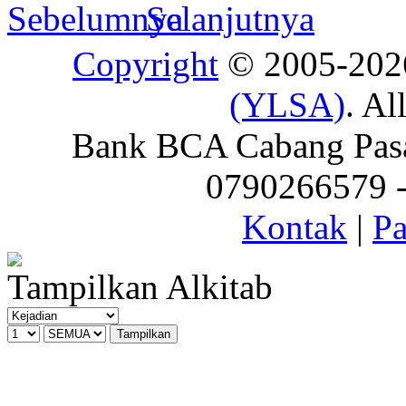
Copyright
© 2005-20
(YLSA)
. Al
Bank BCA Cabang Pasar
0790266579 - 
Kontak
|
Pa
Tampilkan Alkitab