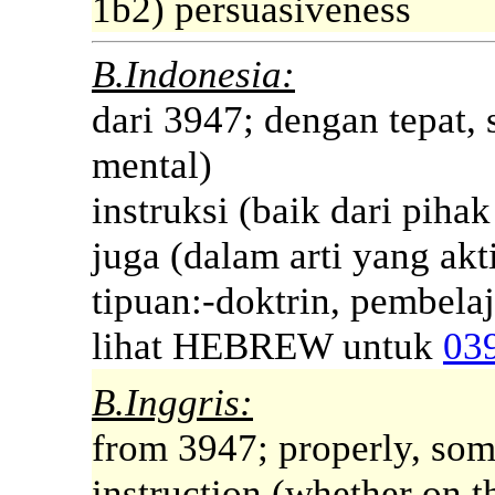
1b2) persuasiveness
B.Indonesia:
dari 3947; dengan tepat, 
mental)
instruksi (baik dari pih
juga (dalam arti yang akti
tipuan:-doktrin, pembelaj
lihat HEBREW untuk
03
B.Inggris:
from 3947; properly, some
instruction (whether on th