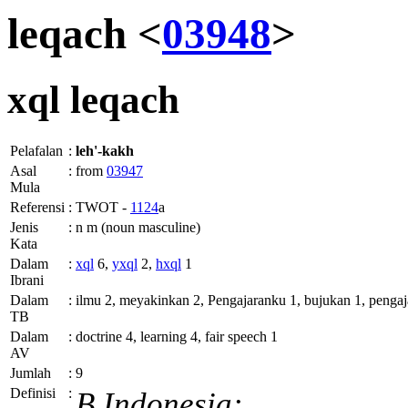
leqach <
03948
>
xql
leqach
Pelafalan
:
leh'-kakh
Asal
:
from
03947
Mula
Referensi
:
TWOT -
1124
a
Jenis
:
n m (noun masculine)
Kata
Dalam
:
xql
6,
yxql
2,
hxql
1
Ibrani
Dalam
:
ilmu 2, meyakinkan 2, Pengajaranku 1, bujukan 1, penga
TB
Dalam
:
doctrine 4, learning 4, fair speech 1
AV
Jumlah
:
9
Definisi
:
B.Indonesia: