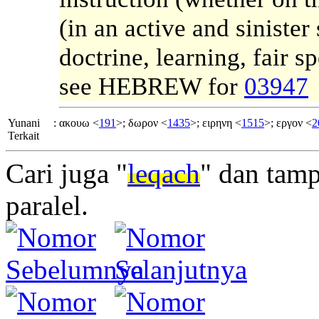
(in an active and siniste
doctrine, learning, fair s
see HEBREW for
03947
Yunani
:
ακουω <
191
>; δωρον <
1435
>; ειρηνη <
1515
>; εργον <
2
Terkait
Cari juga "
leqach
" dan tamp
paralel.