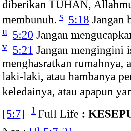
diberikan TUHAN, Allahm
s
membunuh.
5:18
Jangan b
u
5:20
Jangan mengucapkan 
v
5:21
Jangan mengingini i
menghasratkan rumahnya, a
laki-laki, atau hambanya p
keledainya, atau apapun y
1
[5:7]
Full Life
: KESE