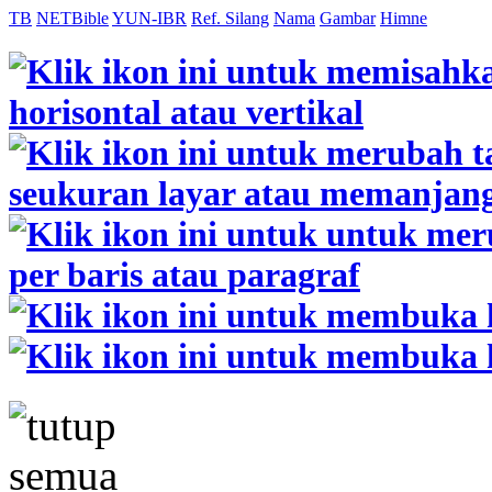
TB
NETBible
YUN-IBR
Ref. Silang
Nama
Gambar
Himne