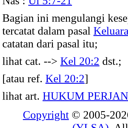
Nas :
Ul 5:7-21
Bagian ini mengulangi kes
tercatat dalam pasal
Keluar
catatan dari pasal itu;
lihat cat. -->
Kel 20:2
dst.;
[atau ref.
Kel 20:2
]
lihat art.
HUKUM PERJAN
Copyright
© 2005-20
(YLSA)
. Al