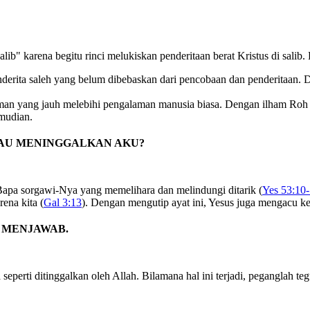
b" karena begitu rinci melukiskan penderitaan berat Kristus di salib. 
enderita saleh yang belum dibebaskan dari pencobaan dan penderitaan.
an yang jauh melebihi pengalaman manusia biasa. Dengan ilham Roh
emudian.
KAU MENINGGALKAN AKU?
Bapa sorgawi-Nya yang memelihara dan melindungi ditarik (
Yes 53:10
ena kita (
Gal 3:13
). Dengan mengutip ayat ini, Yesus juga mengacu k
K MENJAWAB.
seperti ditinggalkan oleh Allah. Bilamana hal ini terjadi, peganglah 