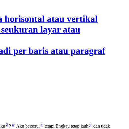
2
w
x
y
aku
?
Aku berseru,
tetapi Engkau tetap jauh
dan tidak