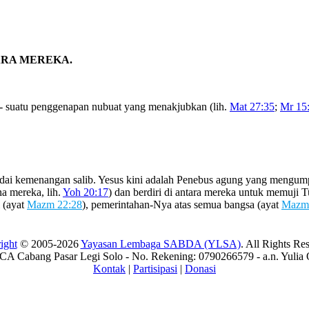
ARA MEREKA.
-- suatu penggenapan nubuat yang menakjubkan (lih.
Mat 27:35
;
Mr 15
dai kemenangan salib. Yesus kini adalah Penebus agung yang mengumpu
a mereka, lih.
Yoh 20:17
) dan berdiri di antara mereka untuk memuji
l (ayat
Mazm 22:28
), pemerintahan-Nya atas semua bangsa (ayat
Mazm 
ight
© 2005-2026
Yayasan Lembaga SABDA (YLSA)
. All Rights Re
A Cabang Pasar Legi Solo - No. Rekening: 0790266579 - a.n. Yulia 
Kontak
|
Partisipasi
|
Donasi