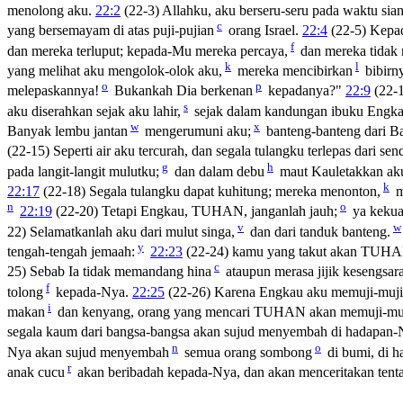
menolong aku.
22:2
(22-3) Allahku, aku berseru-seru pada waktu sia
c
yang bersemayam di atas puji-pujian
orang Israel.
22:4
(22-5) Kepa
f
dan mereka terluput; kepada-Mu mereka percaya,
dan mereka tidak
k
l
yang melihat aku mengolok-olok aku,
mereka mencibirkan
bibirn
o
p
melepaskannya!
Bukankah Dia berkenan
kepadanya?"
22:9
(22-1
s
aku diserahkan sejak aku lahir,
sejak dalam kandungan ibuku Engka
w
x
Banyak lembu jantan
mengerumuni aku;
banteng-banteng dari B
(22-15) Seperti air aku tercurah, dan segala tulangku terlepas dari sen
g
h
pada langit-langit mulutku;
dan dalam debu
maut Kauletakkan ak
k
22:17
(22-18) Segala tulangku dapat kuhitung; mereka menonton,
m
n
o
22:19
(22-20) Tetapi Engkau, TUHAN, janganlah jauh;
ya kekua
v
w
22) Selamatkanlah aku dari mulut singa,
dan dari tanduk banteng.
y
tengah-tengah jemaah:
22:23
(22-24) kamu yang takut akan TUHAN
c
25) Sebab Ia tidak memandang hina
ataupun merasa jijik kesengsara
f
tolong
kepada-Nya.
22:25
(22-26) Karena Engkau aku memuji-muji
i
makan
dan kenyang, orang yang mencari TUHAN akan memuji-muj
segala kaum dari bangsa-bangsa akan sujud menyembah di hadapan-
n
o
Nya akan sujud menyembah
semua orang sombong
di bumi, di h
r
anak cucu
akan beribadah kepada-Nya, dan akan menceritakan te