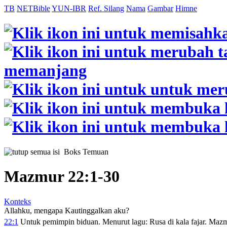
TB
NETBible
YUN-IBR
Ref. Silang
Nama
Gambar
Himne
Boks Temuan
Mazmur 22:1-30
Konteks
Allahku, mengapa Kautinggalkan aku?
22:1
Untuk pemimpin biduan. Menurut lagu: Rusa di kala fajar. Maz