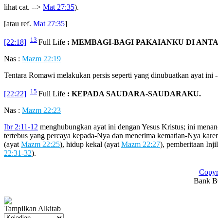
lihat cat. -->
Mat 27:35
).
[atau ref.
Mat 27:35
]
13
[22:18]
Full Life
: MEMBAGI-BAGI PAKAIANKU DI ANT
Nas :
Mazm 22:19
Tentara Romawi melakukan persis seperti yang dinubuatkan ayat ini 
15
[22:22]
Full Life
: KEPADA SAUDARA-SAUDARAKU.
Nas :
Mazm 22:23
Ibr 2:11-12
menghubungkan ayat ini dengan Yesus Kristus; ini menan
tertebus yang percaya kepada-Nya dan menerima kematian-Nya karen
(ayat
Mazm 22:25
), hidup kekal (ayat
Mazm 22:27
), pemberitaan Inji
22:31-32
).
Copyr
Bank BC
Tampilkan Alkitab