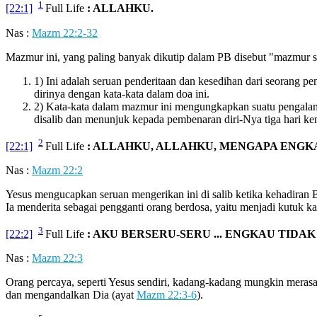
1
[22:1]
Full Life
: ALLAHKU.
Nas :
Mazm 22:2-32
Mazmur ini, yang paling banyak dikutip dalam PB disebut "mazmur sali
1) Ini adalah seruan penderitaan dan kesedihan dari seorang p
dirinya dengan kata-kata dalam doa ini.
2) Kata-kata dalam mazmur ini mengungkapkan suatu pengalam
disalib dan menunjuk kepada pembenaran diri-Nya tiga hari k
2
[22:1]
Full Life
: ALLAHKU, ALLAHKU, MENGAPA ENG
Nas :
Mazm 22:2
Yesus mengucapkan seruan mengerikan ini di salib ketika kehadiran 
Ia menderita sebagai pengganti orang berdosa, yaitu menjadi kutuk kar
3
[22:2]
Full Life
: AKU BERSERU-SERU ... ENGKAU TIDA
Nas :
Mazm 22:3
Orang percaya, seperti Yesus sendiri, kadang-kadang mungkin merasa 
dan mengandalkan Dia (ayat
Mazm 22:3-6
).