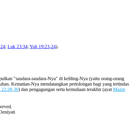
:24
;
Luk 23:34
;
Yoh 19:23-24
).
lkan "saudara-saudara-Nya" di keliling-Nya (yaitu orang-orang
 Tuhan. Kematian-Nya mendatangkan pertolongan bagi yang tertindas
22:28-30
) dan pengagungan serta kemuliaan terakhir (ayat
Mazm
served.
Oeniyati