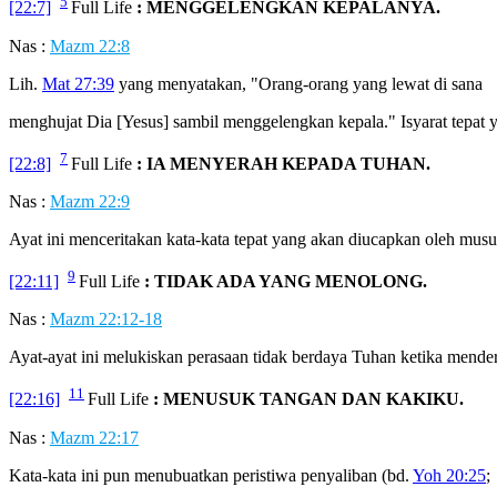
5
[22:7]
Full Life
: MENGGELENGKAN KEPALANYA.
Nas :
Mazm 22:8
Lih.
Mat 27:39
yang menyatakan, "Orang-orang yang lewat di sana
menghujat Dia [Yesus] sambil menggelengkan kepala." Isyarat tepa
7
[22:8]
Full Life
: IA MENYERAH KEPADA TUHAN.
Nas :
Mazm 22:9
Ayat ini menceritakan kata-kata tepat yang akan diucapkan oleh mu
9
[22:11]
Full Life
: TIDAK ADA YANG MENOLONG.
Nas :
Mazm 22:12-18
Ayat-ayat ini melukiskan perasaan tidak berdaya Tuhan ketika mende
11
[22:16]
Full Life
: MENUSUK TANGAN DAN KAKIKU.
Nas :
Mazm 22:17
Kata-kata ini pun menubuatkan peristiwa penyaliban (bd.
Yoh 20:25
;