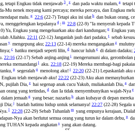
3
z
a
ng, tetapi Engkau tidak menjawab
,
dan pada waktu malam,
tetapi 
da-Mu nenek moyang kami percaya; mereka percaya, dan Engkau melu
g
h
 mendapat malu.
22:6
(22-7) Tetapi aku ini ulat
dan bukan orang, ce
4
m
ya, menggelengkan kepalanya
:
22:8
(22-9) "Ia menyerah kepad
q
0) Ya, Engkau yang mengeluarkan aku dari kandungan;
Engkau yan
t
ulah Allahku.
22:11
(22-12) Janganlah jauh dari padaku,
sebab kesusa
y
z
asan
mengepung aku;
22:13
(22-14) mereka mengangakan
mulutnya
c
d
e
dinya;
hatiku menjadi seperti lilin,
hancur luluh
di dalam dadaku;
i
u.
22:16
(22-17) Sebab anjing-anjing
mengerumuni aku, gerombolan 
l
ereka memandangi
aku.
22:18
(22-19) Mereka membagi-bagi pakaian
p
q
r
tanku,
segeralah
menolong aku!
22:20
(22-21) Lepaskanlah aku d
Engkau telah menjawab aku!
22:22
(22-23) Aku akan memasyhurkan 
z
a
, pujilah Dia,
hai segenap anak cucu Yakub, muliakanlah Dia,
dan
d
e
an orang yang tertindas,
dan Ia tidak menyembunyikan wajah-Nya
g
h
 dalam jemaah
yang besar; nazarku
akan kubayar di depan mereka 
j
i Dia;
biarlah hatimu hidup untuk selamanya!
22:27
(22-28) Segala 
l
m
Nya.
22:28
(22-29) Sebab Tuhanlah
yang empunya kerajaan, Diala
p
adapan-Nya akan berlutut semua orang yang turun ke dalam debu,
da
s
ntang TUHAN kepada angkatan
yang akan datang.