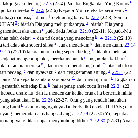
b
tidak juga aku tenang.
22:3
(22-4) Padahal Engkaulah Yang Kudus
d
e
putkan mereka.
22:5
(22-6) Kepada-Mu mereka berseru-seru,
i
j
la bagi manusia,
dihina
oleh orang banyak.
22:7
(22-8) Semua
5
n
a TUHAN
; biarlah Dia yang meluputkannya,
biarlah Dia yang
r
g membuat aku aman
pada dada ibuku.
22:10
(22-11) Kepada-Mu
u
6
v
han telah dekat,
dan tidak ada yang menolong
.
22:12
(22-13)
a
b
 terhadap aku seperti singa
yang menerkam
dan mengaum.
22:14
f
22:15
(22-16) kekuatanku kering seperti beling,
lidahku melekat
j
7
penjahat mengepung aku, mereka menusuk
tangan dan kakiku
.
8
m
ku di antara mereka
, dan mereka membuang undi
atas jubahku.
s
t
u
ari pedang,
dan nyawaku
dari cengkeraman anjing.
22:21
(22-
9
x
nama-Mu kepada saudara-saudaraku
dan memuji-muji
Engkau di
b
 gentarlah terhadap Dia,
hai segenap anak cucu Israel!
22:24
(22-
kepada orang itu, dan Ia mendengar ketika orang itu berteriak minta
yang takut akan Dia.
22:26
(22-27) Orang yang rendah hati akan
k
ujung bumi
akan mengingatnya dan berbalik kepada TUHAN; dan
h yang memerintah atas bangsa-bangsa.
22:29
(22-30) Ya, kepada-
q
n orang yang tidak dapat menyambung hidup.
22:30
(22-31) Anak-