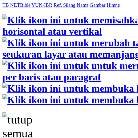
TB
NETBible
YUN-IBR
Ref. Silang
Nama
Gambar
Himne