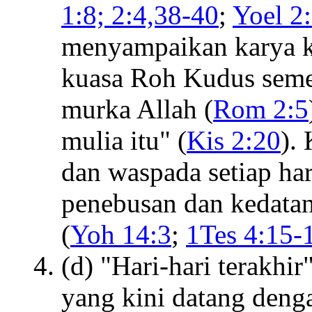
1:8; 2:4,38-40
;
Yoel 2
menyampaikan karya ke
kuasa Roh Kudus semen
murka Allah (
Rom 2:5
mulia itu" (
Kis 2:20
).
dan waspada setiap har
penebusan dan kedata
(
Yoh 14:3
;
1Tes 4:15-
(d) "Hari-hari terakhi
yang kini datang deng