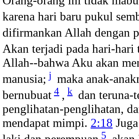
Orang-orang ini tidak mabu
karena hari baru pukul semb
difirmankan Allah dengan p
Akan terjadi pada hari-hari 
Allah--bahwa Aku akan me
j
manusia;
maka anak-anakm
4
k
bernubuat
,
dan teruna-
penglihatan-penglihatan, d
mendapat mimpi.
2:18
Juga
5
laki dan perempuan
akan 