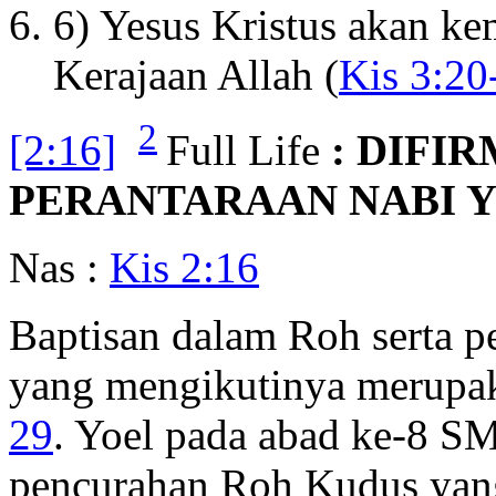
6) Yesus Kristus akan k
Kerajaan Allah (
Kis 3:20
2
[2:16]
Full Life
: DIFI
PERANTARAAN NABI Y
Nas :
Kis 2:16
Baptisan dalam Roh serta 
yang mengikutinya merupa
29
. Yoel pada abad ke-8 S
pencurahan Roh Kudus yang 