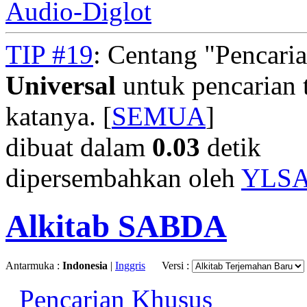
Audio-Diglot
TIP #19
: Centang "Pencari
Universal
untuk pencarian t
katanya. [
SEMUA
]
dibuat dalam
0.03
detik
dipersembahkan oleh
YLS
Alkitab SABDA
Antarmuka :
Indonesia
|
Inggris
Versi :
Pencarian Khusus