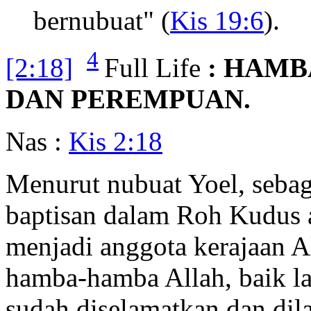
bernubuat" (
Kis 19:6
).
4
[2:18]
Full Life
: HAMB
DAN PEREMPUAN.
Nas :
Kis 2:18
Menurut nubuat Yoel, sebag
baptisan dalam Roh Kudus 
menjadi anggota kerajaan Al
hamba-hamba Allah, baik l
sudah diselamatkan dan dil