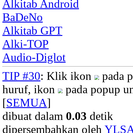
Alkitab Android
BaDeNo
Alkitab GPT
Alki-TOP
Audio-Diglot
TIP #30
: Klik ikon
pada p
huruf, ikon
pada popup un
[
SEMUA
]
dibuat dalam
0.03
detik
dipersembahkan oleh
YLS