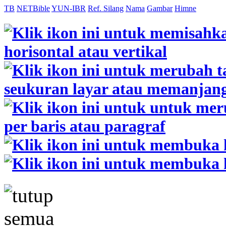
TB
NETBible
YUN-IBR
Ref. Silang
Nama
Gambar
Himne