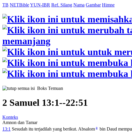
TB
NETBible
YUN-IBR
Ref. Silang
Nama
Gambar
Himne
Boks Temuan
2 Samuel 13:1--22:51
Konteks
Amnon dan Tamar
a
13:1
Sesudah itu terjadilah yang berikut. Absalom
bin Daud mempuny