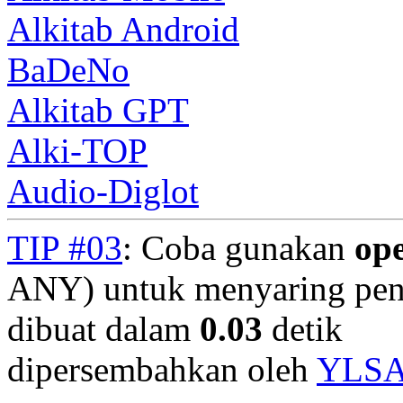
Alkitab Android
BaDeNo
Alkitab GPT
Alki-TOP
Audio-Diglot
TIP #03
: Coba gunakan
op
ANY) untuk menyaring penc
dibuat dalam
0.03
detik
dipersembahkan oleh
YLS