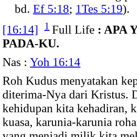
bd.
Ef 5:18
;
1Tes 5:19
).
1
[16:14]
Full Life
: APA
PADA-KU.
Nas :
Yoh 16:14
Roh Kudus menyatakan kepa
diterima-Nya dari Kristus. 
kehidupan kita kehadiran, 
kuasa, karunia-karunia roha
yang menjadi milik kita me