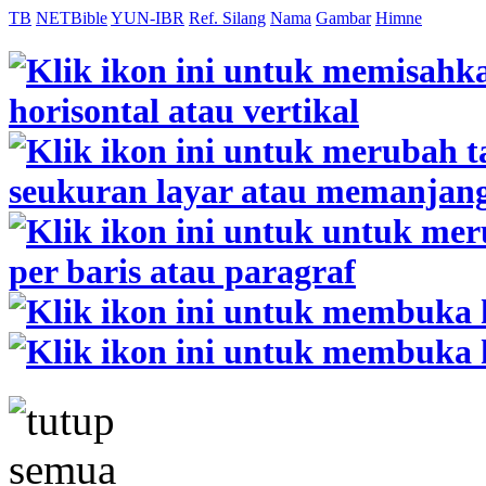
TB
NETBible
YUN-IBR
Ref. Silang
Nama
Gambar
Himne