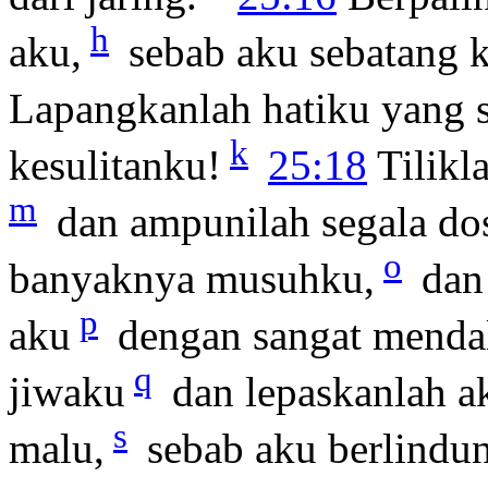
h
aku,
sebab aku sebatang k
Lapangkanlah hatiku yang 
k
kesulitanku!
25:18
Tilikl
m
dan ampunilah segala do
o
banyaknya musuhku,
dan
p
aku
dengan sangat mend
q
jiwaku
dan lepaskanlah a
s
malu,
sebab aku berlindu