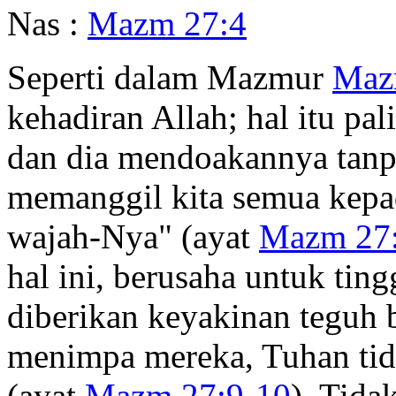
Nas :
Mazm 27:4
Seperti dalam Mazmur
Maz
kehadiran Allah; hal itu pa
dan dia mendoakannya tanpa
memanggil kita semua kepa
wajah-Nya" (ayat
Mazm 27
hal ini, berusaha untuk tin
diberikan keyakinan teguh
menimpa mereka, Tuhan ti
(ayat
Mazm 27:9-10
). Tida