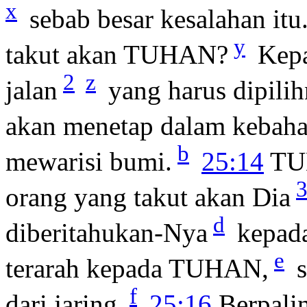
x
sebab besar kesalahan itu
y
takut akan TUHAN?
Kep
2
z
jalan
yang harus dipili
akan menetap dalam kebaha
b
mewarisi bumi.
25:14
TUH
orang yang takut akan Dia
d
diberitahukan-Nya
kepad
e
terarah kepada TUHAN,
s
f
dari jaring.
25:16
Berpali