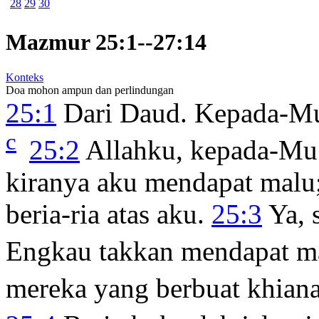
28
29
30
Mazmur 25:1--27:14
Konteks
Doa mohon ampun dan perlindungan
25:1
Dari Daud. Kepada-Mu
c
25:2
Allahku, kepada-Mu 
kiranya aku mendapat mal
beria-ria atas aku.
25:3
Ya, 
Engkau takkan mendapat m
mereka yang berbuat khiana