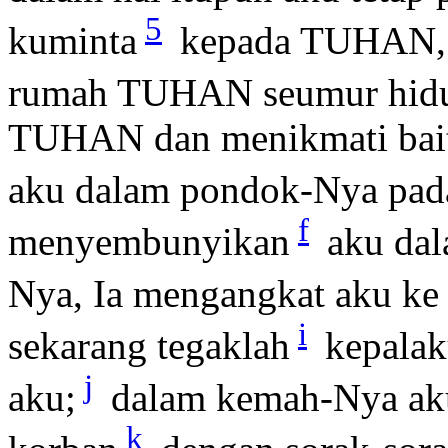
5
kuminta
kepada TUHAN, it
rumah TUHAN seumur hid
TUHAN dan menikmati bai
aku dalam pondok-Nya pad
f
menyembunyikan
aku dal
Nya, Ia mengangkat aku ke 
i
sekarang tegaklah
kepalak
j
aku;
dalam kemah-Nya a
k