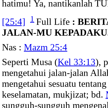
hatimu! Ya, nantikanlah 
1
[25:4]
Full Life
: BERI
JALAN-MU KEPADAKU
Nas :
Mazm 25:4
Seperti Musa (
Kel 33:13
), 
mengetahui jalan-jalan All
mengetahui sesuatu tentang
keselamatan, mukjizat; bd.
sungguh-sungguh mengenal 