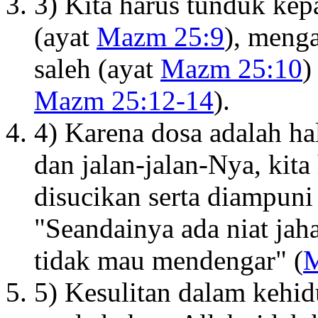
3) Kita harus tunduk kep
(ayat
Mazm 25:9
), meng
saleh (ayat
Mazm 25:10
)
Mazm 25:12-14
).
4) Karena dosa adalah h
dan jalan-jalan-Nya, kit
disucikan serta diampuni
"Seandainya ada niat jah
tidak mau mendengar" (
M
5) Kesulitan dalam kehid