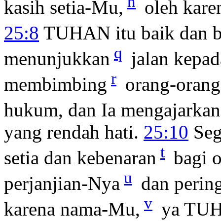
n
kasih setia-Mu,
oleh kare
25:8
TUHAN itu baik dan b
q
menunjukkan
jalan kepad
r
membimbing
orang-orang
hukum, dan Ia mengajarkan
yang rendah hati.
25:10
Seg
t
setia dan kebenaran
bagi o
u
perjanjian-Nya
dan perin
v
karena nama-Mu,
ya TUH