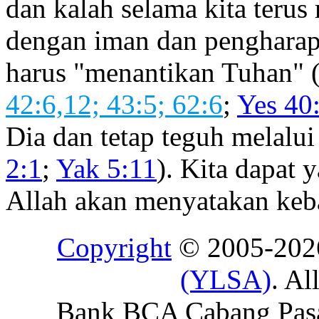
dan kalah selama kita teru
dengan iman dan pengharapa
harus "menantikan Tuhan" 
42:6,12; 43:5; 62:6
;
Yes 40
Dia dan tetap teguh melalu
2:1
;
Yak 5:11
). Kita dapat 
Allah akan menyatakan keb
Copyright
© 2005-20
(YLSA)
. Al
Bank BCA Cabang Pasar