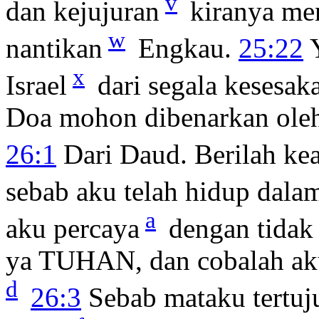
v
dan kejujuran
kiranya men
w
nantikan
Engkau.
25:22
Y
x
Israel
dari segala kesesak
Doa mohon dibenarkan ol
26:1
Dari Daud. Berilah ke
sebab aku telah hidup dala
a
aku percaya
dengan tidak 
ya TUHAN, dan cobalah aku;
d
26:3
Sebab mataku tertuju