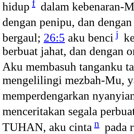
f
hidup
dalam kebenaran-M
dengan penipu, dan dengan
j
bergaul;
26:5
aku benci
ke
berbuat jahat, dan dengan o
Aku membasuh tanganku tan
mengelilingi mezbah-Mu,
memperdengarkan nyanyian
menceritakan segala perbu
n
TUHAN, aku cinta
pada 