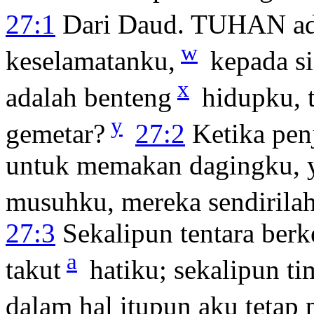
27:1
Dari Daud. TUHAN ada
w
keselamatanku,
kepada s
x
adalah benteng
hidupku, t
y
gemetar?
27:2
Ketika pen
untuk memakan dagingku, 
musuhku, mereka sendirilah 
27:3
Sekalipun tentara ber
a
takut
hatiku; sekalipun t
dalam hal itupun aku tetap 