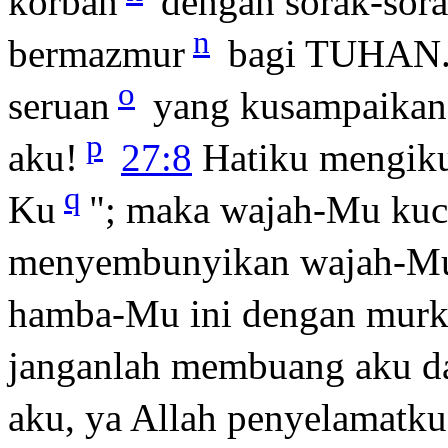
korban
dengan sorak-sora
n
bermazmur
bagi TUHAN
o
seruan
yang kusampaikan,
p
aku!
27:8
Hatiku mengiku
q
Ku
"; maka wajah-Mu ku
menyembunyikan wajah-M
hamba-Mu ini dengan murk
janganlah membuang aku d
aku, ya Allah penyelamatku