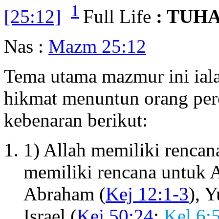
1
[25:12]
Full Life
: TUH
Nas :
Mazm 25:12
Tema utama mazmur ini ial
hikmat menuntun orang perc
kebenaran berikut:
1) Allah memiliki rencan
memiliki rencana untuk 
Abraham (
Kej 12:1-3
), Y
Israel (
Kej 50:24
;
Kel 6: