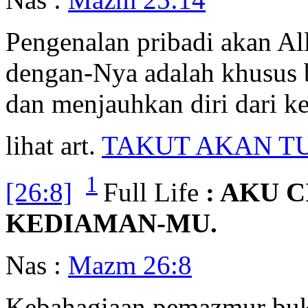
Pengenalan pribadi akan Al
dengan-Nya adalah khusus 
dan menjauhkan diri dari k
lihat art.
TAKUT AKAN T
1
[26:8]
Full Life
: AKU 
KEDIAMAN-MU.
Nas :
Mazm 26:8
Kebahagiaan pemazmur buka