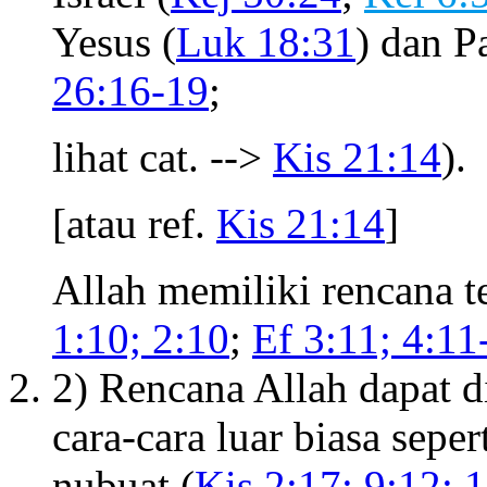
Yesus (
Luk 18:31
) dan P
26:16-19
;
lihat cat. -->
Kis 21:14
).
[atau ref.
Kis 21:14
]
Allah memiliki rencana te
1:10; 2:10
;
Ef 3:11; 4:11
2) Rencana Allah dapat d
cara-cara luar biasa sepe
nubuat (
Kis 2:17; 9:12; 