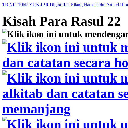
TB
NETBible
YUN-IBR
Diglot
Ref. Silang
Nama
Judul
Artikel
Him
Kisah Para Rasul 22