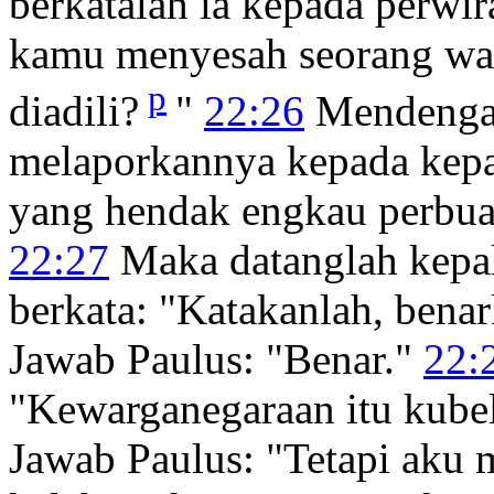
berkatalah ia kepada perwi
kamu menyesah seorang war
p
diadili?
"
22:26
Mendengar 
melaporkannya kepada kepa
yang hendak engkau perbua
22:27
Maka datanglah kepal
berkata: "Katakanlah, ben
Jawab Paulus: "Benar."
22:
"Kewarganegaraan itu kubel
Jawab Paulus: "Tetapi aku 