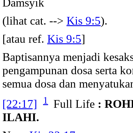
Damsyik
(lihat cat. -->
Kis 9:5
).
[atau ref.
Kis 9:5
]
Baptisannya menjadi kesak
pengampunan dosa serta k
semua dosa dan menyatukan 
1
[22:17]
Full Life
: ROH
ILAHI.