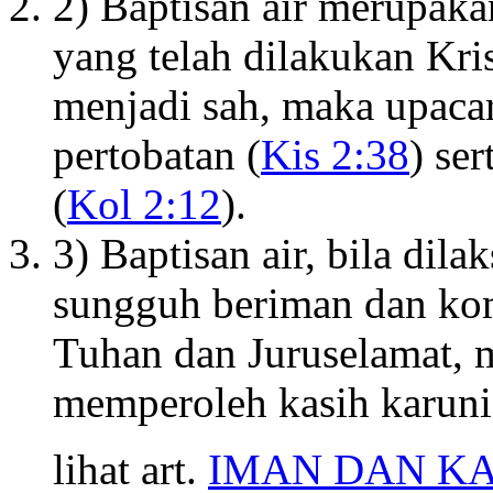
2) Baptisan air merupaka
yang telah dilakukan Kri
menjadi sah, maka upacar
pertobatan (
Kis 2:38
) se
(
Kol 2:12
).
3) Baptisan air, bila dil
sungguh beriman dan ko
Tuhan dan Juruselamat, m
memperoleh kasih karunia
lihat art.
IMAN DAN KA