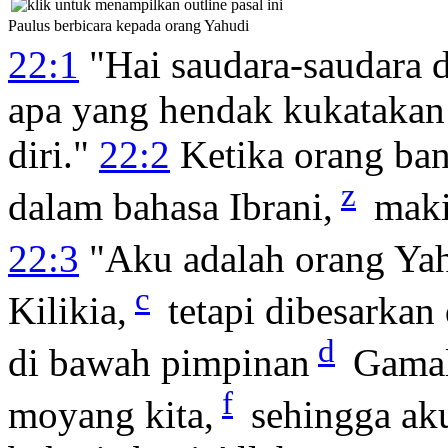
Paulus berbicara kepada orang Yahudi
22:1
"Hai saudara-saudara 
apa yang hendak kukatakan
diri."
22:2
Ketika orang ban
z
dalam bahasa Ibrani,
makin
22:3
"Aku adalah orang Yah
c
Kilikia,
tetapi dibesarkan d
d
di bawah pimpinan
Gamal
f
moyang kita,
sehingga aku