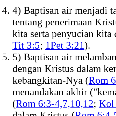
4) Baptisan air menjadi t
tentang penerimaan Krist
kita serta penyucian kita
Tit 3:5
;
1Pet 3:21
).
5) Baptisan air melamba
dengan Kristus dalam ke
kebangkitan-Nya (
Rom 6
menandakan akhir ("kema
(
Rom 6:3-4,7,10,12
;
Kol
dalam Kristus (
Rom 6:4-