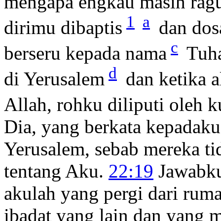
mengapa engkau masih ragu
1
a
dirimu dibaptis
dan dos
c
berseru kepada nama
Tuh
d
di Yerusalem
dan ketika a
Allah, rohku diliputi oleh k
Dia, yang berkata kepadak
Yerusalem, sebab mereka t
tentang Aku.
22:19
Jawabku
akulah yang pergi dari rum
ibadat yang lain dan yang