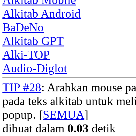
Alkitab Android
BaDeNo
Alkitab GPT
Alki-TOP
Audio-Diglot
TIP #28
: Arahkan mouse pad
pada teks alkitab untuk meli
popup. [
SEMUA
]
dibuat dalam
0.03
detik