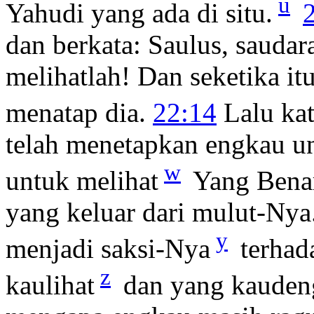
u
Yahudi yang ada di situ.
dan berkata: Saulus, sauda
melihatlah! Dan seketika it
menatap dia.
22:14
Lalu ka
telah menetapkan engkau u
w
untuk melihat
Yang Bena
yang keluar dari mulut-Nya
y
menjadi saksi-Nya
terhad
z
kaulihat
dan yang kauden