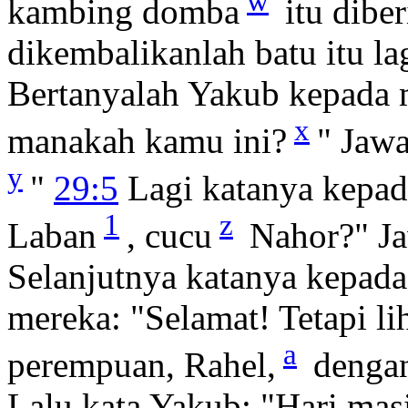
w
kambing domba
itu dibe
dikembalikanlah batu itu la
Bertanyalah Yakub kepada m
x
manakah kamu ini?
" Jawa
y
"
29:5
Lagi katanya kepa
1
z
Laban
, cucu
Nahor?" Ja
Selanjutnya katanya kepada
mereka: "Selamat! Tetapi li
a
perempuan, Rahel,
dengan
Lalu kata Yakub: "Hari mas