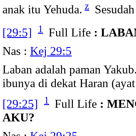
z
anak itu Yehuda.
Sesudah 
1
[29:5]
Full Life
: LABA
Nas :
Kej 29:5
Laban adalah paman Yakub.
ibunya di dekat Haran (aya
1
[29:25]
Full Life
: ME
AKU?
Nas :
Kej 29:25