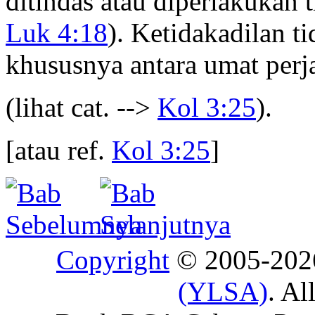
ditindas atau diperlakukan t
Luk 4:18
). Ketidakadilan ti
khususnya antara umat perj
(lihat cat. -->
Kol 3:25
).
[atau ref.
Kol 3:25
]
Copyright
© 2005-20
(YLSA)
. Al