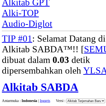
Alkitab GPT
Alki-TOP
Audio-Diglot
TIP #01
: Selamat Datang d
Alkitab SABDA™!! [
SEM
dibuat dalam
0.03
detik
dipersembahkan oleh
YLS
Alkitab SABDA
Antarmuka :
Indonesia
|
Inggris
Versi :