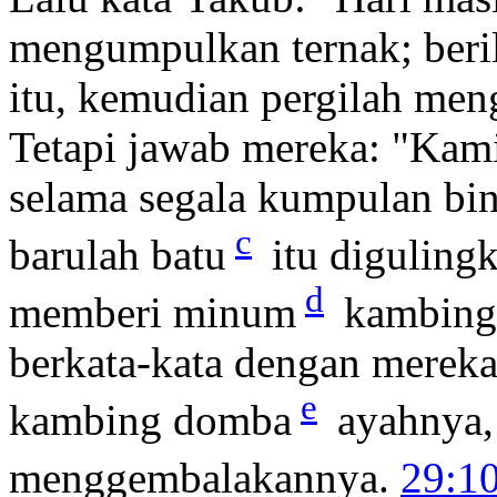
mengumpulkan ternak; be
itu, kemudian pergilah me
Tetapi jawab mereka: "Kami
selama segala kumpulan bin
c
barulah batu
itu diguling
d
memberi minum
kambing
berkata-kata dengan mereka
e
kambing domba
ayahnya, 
menggembalakannya.
29:1