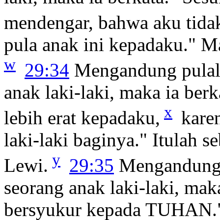
mendengar, bahwa aku tidak
pula anak ini kepadaku." M
w
29:34
Mengandung pulalah
anak laki-laki, maka ia ber
x
lebih erat kepadaku,
karen
laki-laki baginya." Itulah 
y
Lewi.
29:35
Mengandung p
seorang anak laki-laki, maka
bersyukur kepada TUHAN."