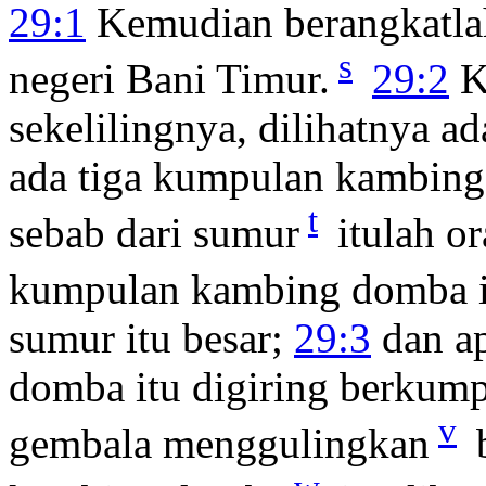
29:1
Kemudian berangkatlah 
s
negeri Bani Timur.
29:2
K
sekelilingnya, dilihatnya a
ada tiga kumpulan kambing
t
sebab dari sumur
itulah o
kumpulan kambing domba i
sumur itu besar;
29:3
dan ap
domba itu digiring berkump
v
gembala menggulingkan
b