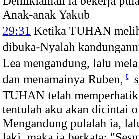
Demikianlah ia bekerja pul
Anak-anak Yakub
29:31
Ketika TUHAN melihat
dibuka-Nyalah kandungann
Lea mengandung, lalu melah
t
dan menamainya Ruben,
s
TUHAN telah memperhatika
tentulah aku akan dicintai 
Mengandung pulalah ia, lal
laki, maka ia berkata: "S