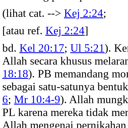
(lihat cat. -->
Kej 2:24
;
[atau ref.
Kej 2:24
]
bd.
Kel 20:17
;
Ul 5:21
). K
Allah secara khusus melara
18:18
). PB memandang mono
sebagai satu-satunya bentuk
6
;
Mr 10:4-9
). Allah mung
PL karena mereka tidak m
Allah mengenai pernikahan 