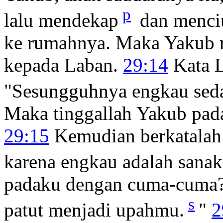
p
lalu mendekap
dan menci
ke rumahnya. Maka Yakub m
kepada Laban.
29:14
Kata L
"Sesungguhnya engkau seda
Maka tinggallah Yakub pad
29:15
Kemudian berkatalah
karena engkau adalah sanak
padaku dengan cuma-cuma?
s
patut menjadi upahmu.
"
2