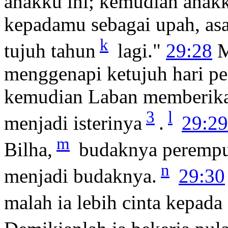
anakku ini; kemudian anakk
kepadamu sebagai upah, asa
k
tujuh tahun
lagi."
29:28
M
menggenapi ketujuh hari p
kemudian Laban memberikan
3
l
menjadi isterinya
.
29:29
m
Bilha,
budaknya perempua
n
menjadi budaknya.
29:30
malah ia lebih cinta kepada