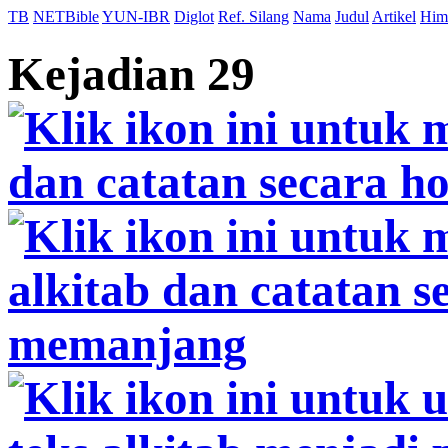
TB
NETBible
YUN-IBR
Diglot
Ref. Silang
Nama
Judul
Artikel
Him
Kejadian 29