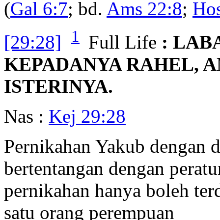
(
Gal 6:7
; bd.
Ams 22:8
;
Hos
1
[29:28]
Full Life
: LA
KEPADANYA RAHEL, A
ISTERINYA.
Nas :
Kej 29:28
Pernikahan Yakub dengan d
bertentangan dengan peratu
pernikahan hanya boleh terdi
satu orang perempuan