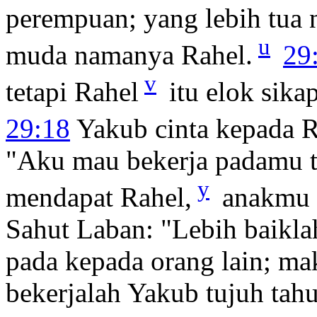
perempuan; yang lebih tua
u
muda namanya Rahel.
29
v
tetapi Rahel
itu elok sika
29:18
Yakub cinta kepada R
"Aku mau bekerja padamu t
y
mendapat Rahel,
anakmu y
Sahut Laban: "Lebih baikla
pada kepada orang lain; ma
bekerjalah Yakub tujuh ta