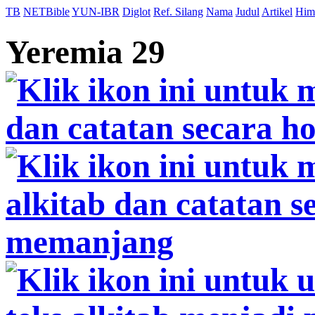
TB
NETBible
YUN-IBR
Diglot
Ref. Silang
Nama
Judul
Artikel
Him
Yeremia 29