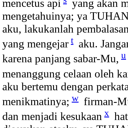
mencetus api
yang akan m
mengetahuinya; ya TUHAN, 
aku, lakukanlah pembalasa
t
yang mengejar
aku. Janga
u
karena panjang sabar-Mu,
menanggung celaan oleh ka
aku bertemu dengan perkat
w
menikmatinya;
firman-Mu
x
dan menjadi kesukaan
hat