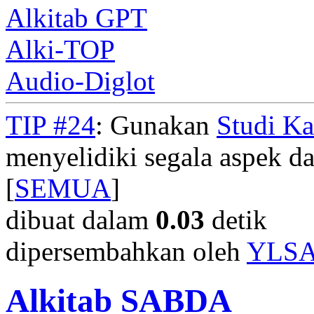
Alkitab GPT
Alki-TOP
Audio-Diglot
TIP #24
: Gunakan
Studi K
menyelidiki segala aspek dar
[
SEMUA
]
dibuat dalam
0.03
detik
dipersembahkan oleh
YLS
Alkitab SABDA