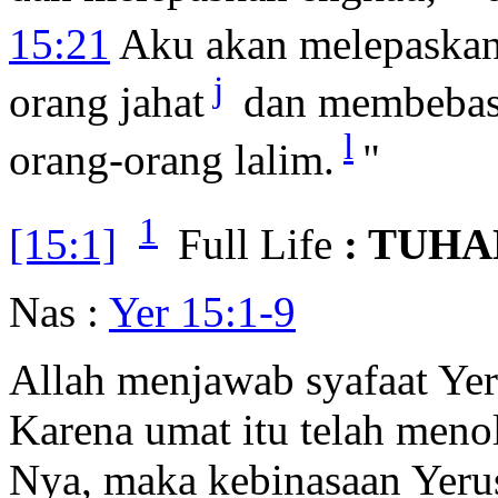
15:21
Aku akan melepaska
j
orang jahat
dan membeba
l
orang-orang lalim.
"
1
[15:1]
Full Life
: TUH
Nas :
Yer 15:1-9
Allah menjawab syafaat Ye
Karena umat itu telah meno
Nya, maka kebinasaan Yer