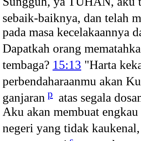
Sungguh, ya TUHAN, aku t
sebaik-baiknya, dan telah 
pada masa kecelakaannya d
Dapatkah orang mematahkan 
tembaga?
15:13
"Harta kek
perbendaharaanmu akan Ku
p
ganjaran
atas segala dosa
Aku akan membuat engkau 
negeri yang tidak kaukenal,
s