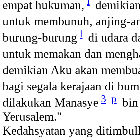
i
empat hukuman,
demikian
untuk membunuh, anjing-an
l
burung-burung
di udara d
untuk memakan dan mengha
demikian Aku akan membua
bagi segala kerajaan di bum
3
p
dilakukan Manasye
bin 
Yerusalem."
Kedahsyatan yang ditimbul