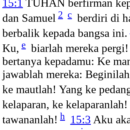
15:1
TUHAN berfirman ke
2
c
dan Samuel
berdiri di 
berbalik kepada bangsa ini.
e
Ku,
biarlah mereka pergi
bertanya kepadamu: Ke man
jawablah mereka: Beginila
ke mautlah! Yang ke pedang
kelaparan, ke kelaparanlah!
h
tawananlah!
15:3
Aku aka