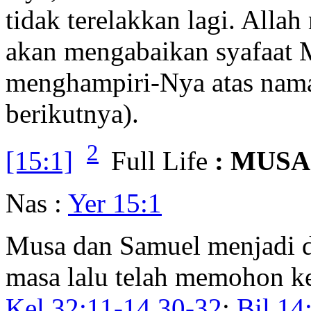
tidak terelakkan lagi. All
akan mengabaikan syafaat 
menghampiri-Nya atas nama 
berikutnya).
2
[15:1]
Full Life
: MUSA
Nas :
Yer 15:1
Musa dan Samuel menjadi du
masa lalu telah memohon ke
Kel 32:11-14,30-32
;
Bil 14