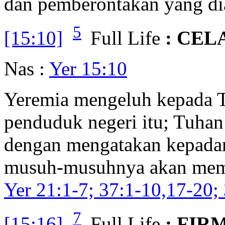
dan pemberontakan yang di
5
[15:10]
Full Life
: CEL
Nas :
Yer 15:10
Yeremia mengeluh kepada T
penduduk negeri itu; Tuha
dengan mengatakan kepadan
musuh-musuhnya akan memi
Yer 21:1-7; 37:1-10,17-20;
7
[15:16]
Full Life
: FIR