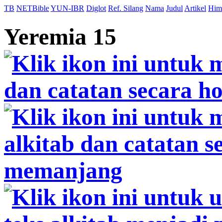
TB
NETBible
YUN-IBR
Diglot
Ref. Silang
Nama
Judul
Artikel
Him
Yeremia 15