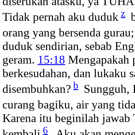
diserukan atasku, ya TUHA
z
Tidak pernah aku duduk
b
orang yang bersenda gurau
duduk sendirian, sebab En
geram.
15:18
Mengapakah pe
berkesudahan, dan lukaku s
b
disembuhkan?
Sungguh, E
curang bagiku, air yang tid
Karena itu beginilah jawa
6
kembali
, Aku akan meng