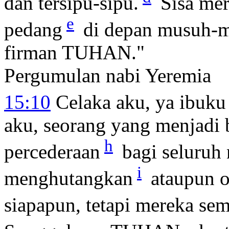
dan tersipu-sipu.
Sisa mer
e
pedang
di depan musuh-
firman TUHAN."
Pergumulan nabi Yeremia
15:10
Celaka aku, ya ibuku
aku, seorang yang menjadi
h
percederaan
bagi seluruh
i
menghutangkan
ataupun o
siapapun, tetapi mereka s