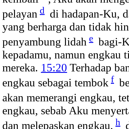
d
pelayan
di hadapan-Ku, d
yang berharga dan tidak hi
e
penyambung lidah
bagi-K
kepadamu, namun engkau ti
mereka.
15:20
Terhadap ban
f
engkau sebagai tembok
be
akan memerangi engkau, te
engkau, sebab Aku menyert
h
dan melepaskan engkau,
d