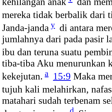
kehilangan anak
dan memb
mereka tidak berbalik dari 
y
Janda-janda
di antara mer
jumlahnya dari pada pasir 
ibu dan teruna suatu pembi
tiba-tiba Aku menurunkan k
a
kekejutan.
15:9
Maka mer
tujuh kali melahirkan, naf
matahari sudah terbenam sel
d