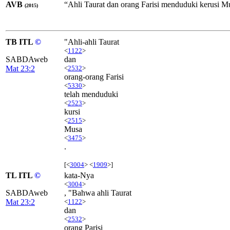
AVB
“Ahli Taurat dan orang Farisi menduduki kerusi M
(2015)
TB ITL
©
"Ahli-ahli Taurat
<
1122
>
SABDAweb
dan
Mat 23:2
<
2532
>
orang-orang Farisi
<
5330
>
telah menduduki
<
2523
>
kursi
<
2515
>
Musa
<
3475
>
.
[<
3004
> <
1909
>]
TL ITL
©
kata-Nya
<
3004
>
SABDAweb
, "Bahwa ahli Taurat
Mat 23:2
<
1122
>
dan
<
2532
>
orang Parisi