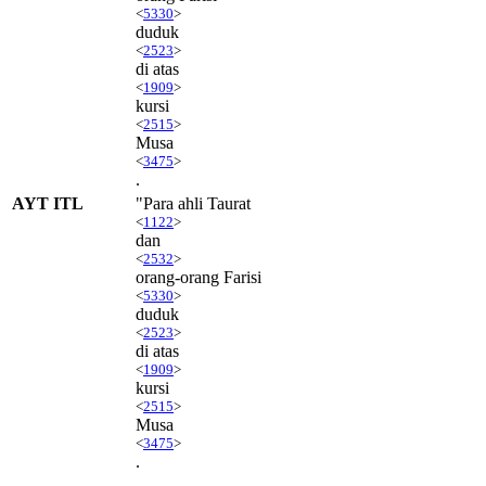
<
5330
>
duduk
<
2523
>
di atas
<
1909
>
kursi
<
2515
>
Musa
<
3475
>
.
AYT ITL
"Para ahli Taurat
<
1122
>
dan
<
2532
>
orang-orang Farisi
<
5330
>
duduk
<
2523
>
di atas
<
1909
>
kursi
<
2515
>
Musa
<
3475
>
.