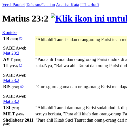
Versi Paralel
Tafsiran/Catatan
Analisa Kata
ITL - draft
Matius 23:2
Konteks
TB
©
p
"Ahli-ahli Taurat
dan orang-orang Farisi telah m
(1974)
SABDAweb
Mat 23:2
AYT
“Para ahli Taurat dan orang-orang Farisi duduk di 
(2018)
TL
©
kata-Nya, "Bahwa ahli Taurat dan orang Parisi dud
(1954)
SABDAweb
Mat 23:2
BIS
©
"Guru-guru agama dan orang-orang Farisi mendap
(1985)
SABDAweb
Mat 23:2
TSI
“Ahli-ahli Taurat dan orang Farisi sudah duduk d
(2014)
MILT
seraya berkata, "Para ahli kitab dan orang-orang Fa
(2008)
Shellabear 2011
"Para ahli Kitab Suci Taurat dan orang-orang dari
(2011)