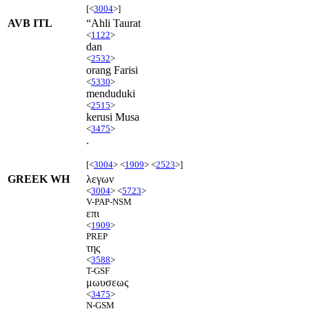
[<
3004
>]
AVB ITL
“Ahli Taurat
<
1122
>
dan
<
2532
>
orang Farisi
<
5330
>
menduduki
<
2515
>
kerusi Musa
<
3475
>
.
[<
3004
> <
1909
> <
2523
>]
GREEK WH
λεγων
<
3004
> <
5723
>
V-PAP-NSM
επι
<
1909
>
PREP
της
<
3588
>
T-GSF
μωυσεως
<
3475
>
N-GSM