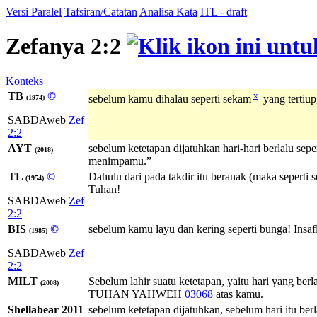
Versi Paralel
Tafsiran/Catatan
Analisa Kata
ITL - draft
Zefanya 2:2
Konteks
TB
©
x
sebelum kamu dihalau seperti sekam
yang tertiu
(1974)
SABDAweb
Zef
2:2
AYT
sebelum ketetapan dijatuhkan hari-hari berlalu 
(2018)
menimpamu.”
TL
©
Dahulu dari pada takdir itu beranak (maka sepert
(1954)
Tuhan!
SABDAweb
Zef
2:2
BIS
©
sebelum kamu layu dan kering seperti bunga! In
(1985)
SABDAweb
Zef
2:2
MILT
Sebelum lahir suatu ketetapan, yaitu hari yang be
(2008)
TUHAN
YAHWEH
03068
atas kamu.
Shellabear 2011
sebelum ketetapan dijatuhkan, sebelum hari itu