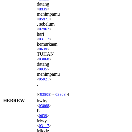
datang
<
0935
>
menimpamu
<
05921
>
, sebelum
<
02962
>
hari
<
03117
>
kemurkaan
<
0639
>
TUHAN
<
03068
>
datang
<
0935
>
menimpamu
<
05921
>
.
[<
03808
> <
03808
>]
HEBREW
hwhy
<
03068
>
Pa
<
0639
>
Mwy
<
03117
>
Mkyle