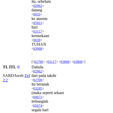
itu, sebelum
<
02962
>
datang
<
0935
>
ke atasmu
<
05921
>
hari
<
03117
>
kemurkaan
<
0639
>
TUHAN
<
03068
>
.
[<
02706
> <
03117
> <
03808
> <
03808
>]
TL ITL
©
Dahulu
<
02962
>
SABDAweb
Zef
dari pada takdir
2:2
<
02706
>
itu beranak
<
03205
>
(maka seperti sekam
<
04671
>
terbanglah
<
05674
>
segala hari