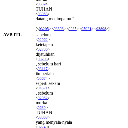
<
0639
>
TUHAN
<
03068
>
datang menimpamu.”
[<
03205
> <
03808
> <
0935
> <
05921
> <
03808
>]
AVB ITL
sebelum
<
02962
>
ketetapan
<
02706
>
dijatuhkan
<
03205
>
, sebelum hari
<
03117
>
itu berlalu
<
05674
>
seperti sekam
<
04671
>
, sebelum
<
02962
>
murka
<
0639
>
TUHAN
<
03068
>
yang menyala-nyala
<
02740
>