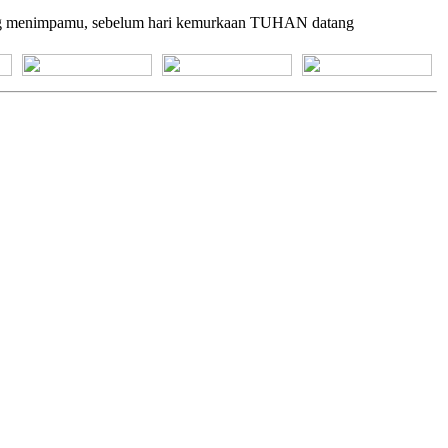
tang menimpamu, sebelum hari kemurkaan TUHAN datang
[+] Bhs. Suku
[+] Bhs. Indonesia
[+] Bhs. Inggris