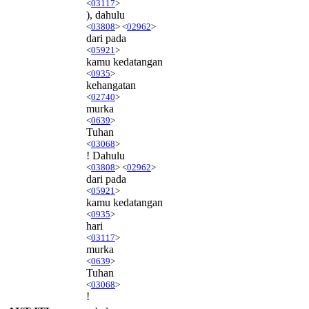
<
03117
>
), dahulu
<
03808
> <
02962
>
dari pada
<
05921
>
kamu kedatangan
<
0935
>
kehangatan
<
02740
>
murka
<
0639
>
Tuhan
<
03068
>
! Dahulu
<
03808
> <
02962
>
dari pada
<
05921
>
kamu kedatangan
<
0935
>
hari
<
03117
>
murka
<
0639
>
Tuhan
<
03068
>
!