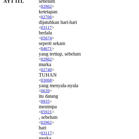
AYT ITL
sebelum
<
02962
>
ketetapan
<
02706
>
dijatuhkan hari-hari
<
03117
>
berlalu
<
05674
>
seperti sekam
<
04671
>
yang tertiup, sebelum
<
02962
>
murka
<
02740
>
TUHAN
<
03068
>
yang menyala-nyala
<
0639
>
itu datang
<
0935
>
menimpa
<
05921
>
, sebelum
<
02962
>
hari
<
03117
>
murka