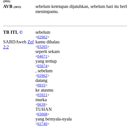
(2011)
AVB
sebelum ketetapan dijatuhkan, sebelum hari itu
(2015)
menimpamu.
TB ITL
©
sebelum
<
02962
>
SABDAweb
Zef
kamu dihalau
2:2
<
03205
>
seperti sekam
<
04671
>
yang tertiup
<
05674
>
, sebelum
<
02962
>
datang
<
0935
>
ke atasmu
<
05921
>
murka
<
0639
>
TUHAN
<
03068
>
yang bernyala-nyala
<
02740
>