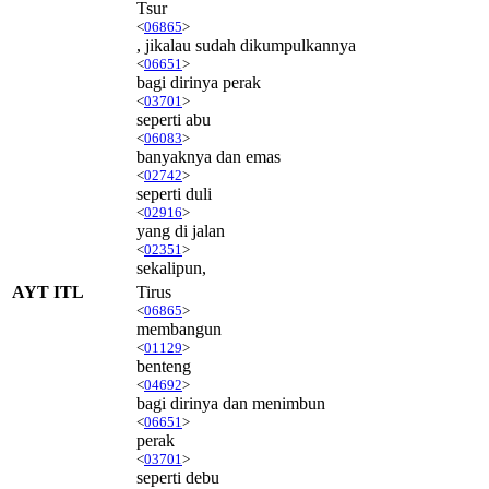
Tsur
<
06865
>
, jikalau sudah dikumpulkannya
<
06651
>
bagi dirinya perak
<
03701
>
seperti abu
<
06083
>
banyaknya dan emas
<
02742
>
seperti duli
<
02916
>
yang di jalan
<
02351
>
sekalipun,
AYT ITL
Tirus
<
06865
>
membangun
<
01129
>
benteng
<
04692
>
bagi dirinya dan menimbun
<
06651
>
perak
<
03701
>
seperti debu