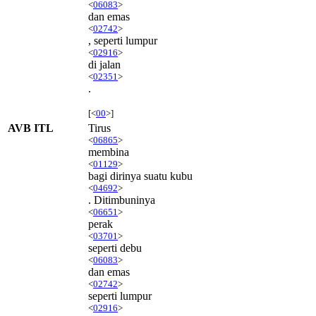
<
06083
>
dan emas
<
02742
>
, seperti lumpur
<
02916
>
di jalan
<
02351
>
.
[<
00
>]
AVB ITL
Tirus
<
06865
>
membina
<
01129
>
bagi dirinya suatu kubu
<
04692
>
. Ditimbuninya
<
06651
>
perak
<
03701
>
seperti debu
<
06083
>
dan emas
<
02742
>
seperti lumpur
<
02916
>