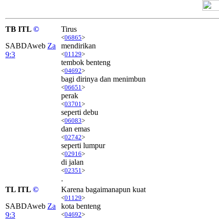
TB ITL
©
Tirus
<
06865
>
SABDAweb
Za
mendirikan
9:3
<
01129
>
tembok benteng
<
04692
>
bagi dirinya dan menimbun
<
06651
>
perak
<
03701
>
seperti debu
<
06083
>
dan emas
<
02742
>
seperti lumpur
<
02916
>
di jalan
<
02351
>
.
TL ITL
©
Karena bagaimanapun kuat
<
01129
>
SABDAweb
Za
kota benteng
9:3
<
04692
>