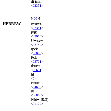
di jalan
<
02351
>
.
[<
00
>]
HEBREW
twuwx
<
02351
>
jyjk
<
02916
>
Uwrxw
<
02742
>
rpek
<
06083
>
Pok
<
03701
>
rbutw
<
06651
>
hl
<
0
>
rwum
<
04692
>
ru
<
06865
>
Nbtw
(9:3)
<
01129
>