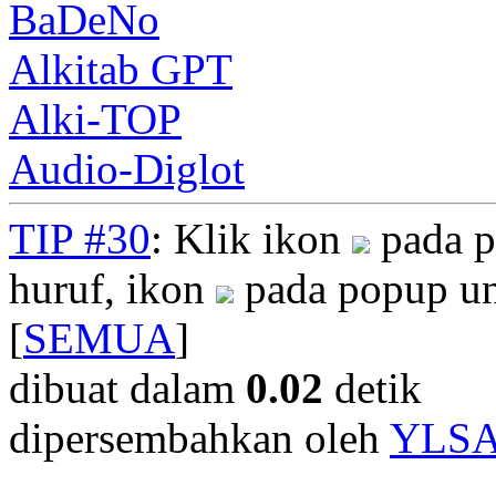
BaDeNo
Alkitab GPT
Alki-TOP
Audio-Diglot
TIP #30
: Klik ikon
pada p
huruf, ikon
pada popup un
[
SEMUA
]
dibuat dalam
0.02
detik
dipersembahkan oleh
YLS