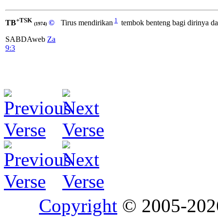
+TSK
1
TB
©
Tirus mendirikan
tembok benteng bagi dirinya 
(1974)
SABDAweb
Za
9:3
Copyright
© 2005-20