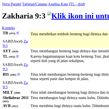
Versi Paralel
Tafsiran/Catatan
Analisa Kata
ITL - draft
Zakharia 9:3
Konteks
TB
©
Tirus mendirikan tembok benteng bagi dirinya dan 
(1974)
SABDAweb
Za
9:3
AYT
Tirus membangun benteng bagi dirinya dan menimbu
(2018)
TL
©
Karena bagaimanapun kuat kota benteng Tsur, jika
(1954)
seperti duli yang di jalan sekalipun,
SABDAweb
Za
9:3
BIS
©
Tirus telah membangun benteng-benteng bagi dirin
(1985)
biasa seperti pasir dan lumpur di jalan.
SABDAweb
Za
9:3
MILT
Tirus telah membangun benteng bagi dirinya dan me
(2008)
Shellabear 2011
Tirus membangun bagi dirinya suatu kubu. Ditimbun
(2011)
AVB
Tirus membina bagi dirinya suatu kubu. Ditimbuniny
(2015)